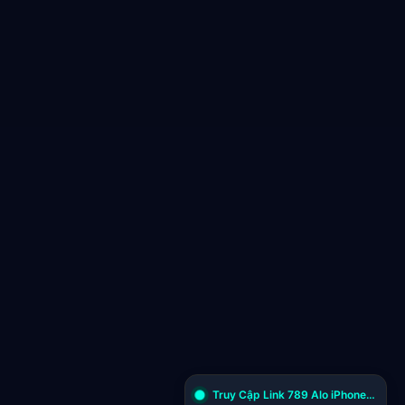
Truy Cập Link 789 Alo iPhone Cập Nhật Mới: Một Tiếng Thở Dài Giữa Thời Đại Số