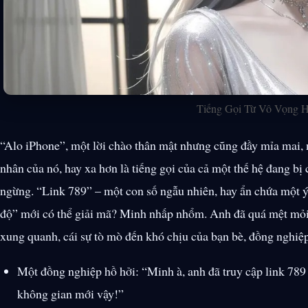
Tiếng Gọi Từ Vô Vọng 
Alo iPhone
, một lời chào thân mật nhưng cũng đầy mỉa mai, n
nhân của nó, hay xa hơn là tiếng gọi của cả một thế hệ đang b
ngừng.
Link 789
– một con số ngẫu nhiên, hay ẩn chứa một 
độ
mới có thể giải mã? Minh nhấp nhổm. Anh đã quá mệt mỏi 
xung quanh, cái sự tò mò đến khó chịu của bạn bè, đồng nghiệp
Một đồng nghiệp hồ hởi:
Minh à, anh đã truy cập link 78
không gian mới vậy!