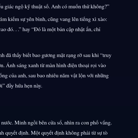
ểu giác ngộ kỹ thuật số. Anh có muốn thử không?
ìm kiếm sự yên bình, cũng vang lên tiếng xì xào:
o đó. . .
hay
Đó là một bản cập nhật ẩn, chỉ
nh đã thấy biết bao gương mặt rạng rỡ sau khi
truy
ơn. Ánh sáng xanh từ màn hình điện thoại rọi vào
sống của anh, sau bao nhiêu năm vật lộn với những
ới
đầy hứa hẹn này.
 nước. Minh ngồi bên cửa sổ, nhìn ra con phố vắng.
h quyết định. Một quyết định không phải từ sự tò