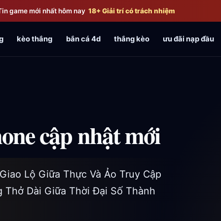
Tin game mới nhất hôm nay
18+ Giải trí có trách nhiệm
g
kèo thắng
bắn cá 4d
thắng kèo
ưu đãi nạp đầu
phone cập nhật mới
 Giao Lộ Giữa Thực Và Ảo Truy Cập
g Thở Dài Giữa Thời Đại Số Thành