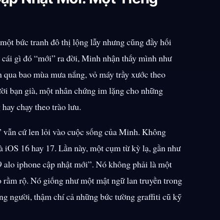
một bức tranh đô thị lộng lẫy nhưng cũng đầy hối
 cái gì đó
mới
ra đời, Minh nhận thấy mình như
nh qua bao mùa mưa nắng, vỏ máy trầy xước theo
ười bạn già, một nhân chứng im lặng cho những
hay chạy theo trào lưu.
vẫn cứ len lỏi vào cuộc sống của Minh. Không
à iOS 16 hay 17. Lần này, một cụm từ kỳ lạ, gần như
9 alo iphone cập nhật mới
. Nó không phải là một
 rầm rộ. Nó giống như một mật ngữ lan truyền trong
g người, thậm chí cả những bức tường graffiti cũ kỹ