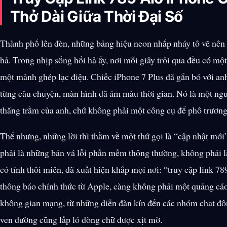
Thở Dài Giữa Thời Đại Số
Thành phố lên đèn, những bảng hiệu neon nhấp nháy tô vẽ nên 
hả. Trong nhịp sống hối hả ấy, nơi mỗi giây trôi qua đều có một
một mảnh ghép lạc điệu. Chiếc iPhone 7 Plus đã gắn bó với a
từng câu chuyện, màn hình đã ám màu thời gian. Nó là một ng
thăng trầm của anh, chứ không phải một công cụ để phô trương 
Thế nhưng, những lời thì thầm về một thứ gọi là
cập nhật mới
phải là những bản vá lỗi phần mềm thông thường, không phải l
có tính thôi miên, đã xuất hiện khắp mọi nơi:
truy cập link 78
thông báo chính thức từ Apple, càng không phải một quảng cáo
không gian mạng, từ những diễn đàn kín đến các nhóm chat đôn
ven đường cũng lấp ló dòng chữ được xịt mờ.