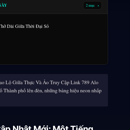
 NÀY
2 mục
▾
Thở Dài Giữa Thời Đại Số
ao Lộ Giữa Thực Và Ảo Truy Cập Link 789 Alo
ố Thành phố lên đèn, những bảng hiệu neon nhấp
Cập Nhật Mới: Một Tiếng