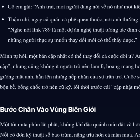
Cô em gái:
Anh trai, mọi người đang nói về nó như một ki
Thậm chí, ngay cả quán cà phê quen thuộc, nơi anh thường t
Nghe nói link 789 là một dự án nghệ thuật tương tác đỉnh ca
những người thực sự muốn thay đổi mới có thể thấy được.
Minh tự hỏi, một bản cập nhật có thể thay đổi cả cuộc đời ư? A
cập
, nhưng cũng không ít người trở nên lầm lì, hoang mang h
gương mặt anh, hằn lên những nếp nhăn của sự trăn trở. Cuộc 
bộn bề, bỗng chốc trở nên cũ kỹ, lỗi thời trước cái
cập nhật m
Bước Chân Vào Vùng Biên Giới
Một tối mưa phùn lất phất, không khí đặc quánh mùi đất và hơi
Nỗi cô đơn kỹ thuật số bao trùm, nặng trĩu hơn cả màn mưa. An