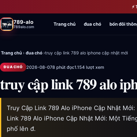
Bỏ qua đến nội dung chính
⚡ 
789-alo
Trang chủ
đua chó
bốn đôi thôn
789alo.com
Trang chủ
›
đua chó
›
truy cập link 789 alo iphone cập nhật mới
2026-08-07
8 phút đọc
1.154 lượt xem
ĐUA CHÓ
truy cập link 789 alo i
Truy Cập Link 789 Alo iPhone Cập Nhật Mới:
Link 789 Alo iPhone Cập Nhật Mới: Một Tiến
phố lên đ.