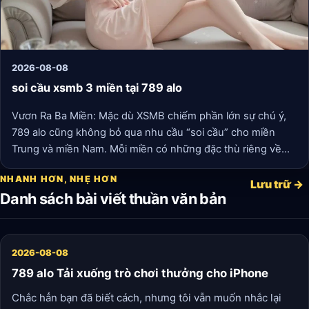
2026-08-08
soi cầu xsmb 3 miền tại 789 alo
Vươn Ra Ba Miền: Mặc dù XSMB chiếm phần lớn sự chú ý,
789 alo cũng không bỏ qua nhu cầu “soi cầu” cho miền
Trung và miền Nam. Mỗi miền có những đặc thù riêng về
lịch quay, về cách ra số, thậm chí là cả về “phong thủy” của
NHANH HƠN, NHẸ HƠN
từng con số. Điều này thể hiện sự chuyên nghiệp và đa
Lưu trữ →
Danh sách bài viết thuần văn bản
dạng của nền tảng, đáp ứng mọi “gu” của người chơi. Từ
“đề đầu đuôi” miền Nam đến “lô tô” miền Trung, tất cả đều
được gói gọn trong vài cú chạm màn hình.
2026-08-08
789 alo Tải xuống trò chơi thưởng cho iPhone
Chắc hẳn bạn đã biết cách, nhưng tôi vẫn muốn nhắc lại