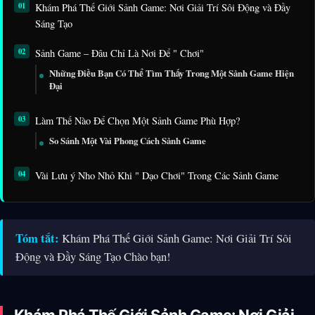
Khám Phá Thế Giới Sảnh Game: Nơi Giải Trí Sôi Động và Đầy
Sáng Tạo
Sảnh Game – Đâu Chỉ Là Nơi Để " Chơi"
Những Điều Bạn Có Thể Tìm Thấy Trong Một Sảnh Game Hiện
Đại
Làm Thế Nào Để Chọn Một Sảnh Game Phù Hợp?
So Sánh Một Vài Phong Cách Sảnh Game
Vài Lưu ý Nho Nhỏ Khi " Dạo Chơi" Trong Các Sảnh Game
Tóm tắt:
Khám Phá Thế Giới Sảnh Game: Nơi Giải Trí Sôi
Động và Đầy Sáng Tạo Chào bạn!
Khám Phá Thế Giới Sảnh Game: Nơi Giải