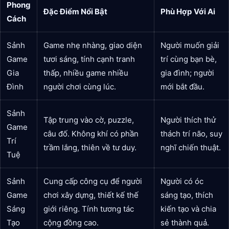
Phong
Đặc Điểm Nổi Bật
Phù Hợp Với Ai
Cách
Sảnh
Game nhẹ nhàng, giao diện
Người muốn giải
Game
tươi sáng, tính cạnh tranh
trí cùng bạn bè,
Gia
thấp, nhiều game nhiều
gia đình; người
Đình
người chơi cùng lúc.
mới bắt đầu.
Sảnh
Tập trung vào cờ, puzzle,
Người thích thử
Game
câu đố. Không khí có phần
thách trí não, suy
Trí
trầm lắng, thiên về tư duy.
nghĩ chiến thuật.
Tuệ
Sảnh
Cung cấp công cụ để người
Người có óc
Game
chơi xây dựng, thiết kế thế
sáng tạo, thích
Sáng
giới riêng. Tính tương tác
kiến tạo và chia
Tạo
cộng đồng cao.
sẻ thành quả.