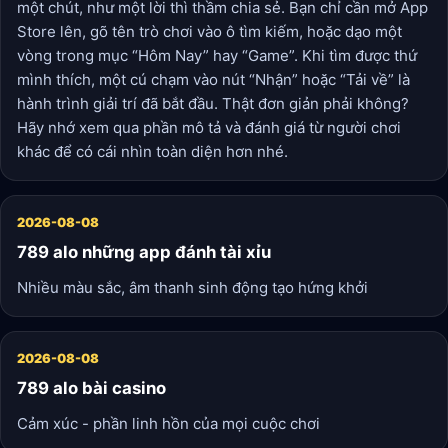
một chút, như một lời thì thầm chia sẻ. Bạn chỉ cần mở App
Store lên, gõ tên trò chơi vào ô tìm kiếm, hoặc dạo một
vòng trong mục “Hôm Nay” hay “Game”. Khi tìm được thứ
mình thích, một cú chạm vào nút “Nhận” hoặc “Tải về” là
hành trình giải trí đã bắt đầu. Thật đơn giản phải không?
Hãy nhớ xem qua phần mô tả và đánh giá từ người chơi
khác để có cái nhìn toàn diện hơn nhé.
2026-08-08
789 alo những app đánh tài xỉu
Nhiều màu sắc, âm thanh sinh động tạo hứng khởi
2026-08-08
789 alo bài casino
Cảm xúc - phần linh hồn của mọi cuộc chơi