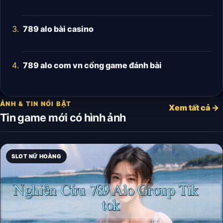
789 alo bài casino
789 alo com vn cổng game đánh bài
ẢNH & TIN NỔI BẬT
Xem tất cả →
Tin game mới có hình ảnh
SLOT NỮ HOÀNG