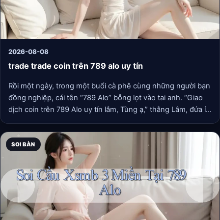
2026-08-08
trade trade coin trên 789 alo uy tín
Rồi một ngày, trong một buổi cà phê cùng những người bạn
đồng nghiệp, cái tên “789 Alo” bỗng lọt vào tai anh. “Giao
dịch coin trên 789 Alo uy tín lắm, Tùng ạ,” thằng Lâm, đứa ít
nói nhất trong nhóm, bỗng cất lời một cách chắc chắn. Anh
Tùng nửa tin nửa ngờ. Uy tín? Cái từ này giờ đây nghe
chừng xa xỉ quá, gần như một ảo ảnh. Nhưng sự kiên định
SOI BÀN
của Lâm, cùng với những lời khen ngợi từ vài người khác,
những người đã có thâm niên trong ngành, đã thôi thúc anh
Tùng tìm hiểu sâu hơn. Anh lướt qua các diễn đàn, đọc các
bài đánh giá, và dần nhận thấy một sự đồng thuận đáng
kinh ngạc về nền tảng này.