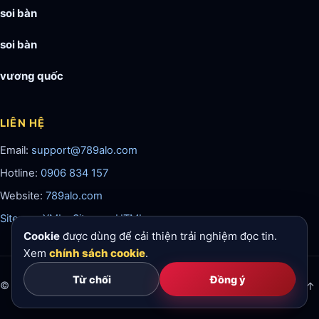
soi bàn
soi bàn
vương quốc
LIÊN HỆ
Email:
support@789alo.com
Hotline:
0906 834 157
Website:
789alo.com
Sitemap XML
·
Sitemap HTML
Cookie
được dùng để cải thiện trải nghiệm đọc tin.
Xem
chính sách cookie
.
Từ chối
Đồng ý
© 2026 789-alo. All rights reserved.
18+
Lên đầu ↑