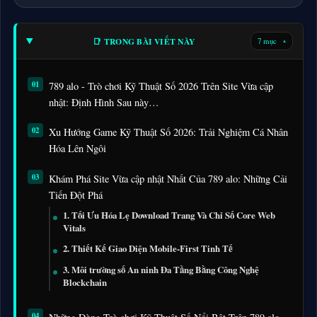
📑 TRONG BÀI VIẾT NÀY
7 mục
▾
789 alo - Trò chơi Kỹ Thuật Số 2026 Trên Site Vừa cập
nhật: Định Hình Sau này…
Xu Hướng Game Kỹ Thuật Số 2026: Trải Nghiệm Cá Nhân
Hóa Lên Ngôi
Khám Phá Site Vừa cập nhật Nhất Của 789 alo: Những Cải
Tiến Đột Phá
1. Tối Ưu Hóa Lẹ Download Trang Và Chỉ Số Core Web
Vitals
2. Thiết Kế Giao Diện Mobile-First Tinh Tế
3. Môi trường số An ninh Đa Tầng Bằng Công Nghệ
Blockchain