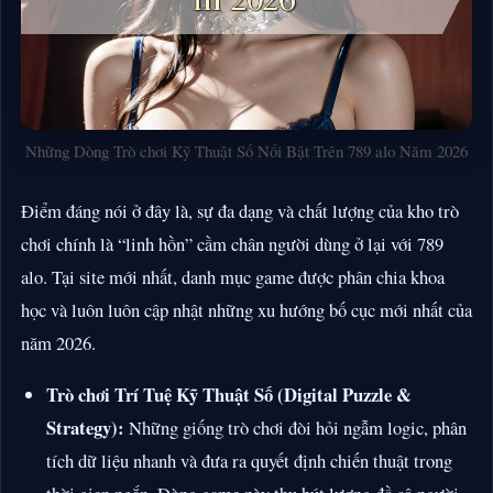
Những Dòng Trò chơi Kỹ Thuật Số Nổi Bật Trên 789 alo Năm 2026
Điểm đáng nói ở đây là, sự đa dạng và chất lượng của kho trò
chơi chính là “linh hồn” cầm chân người dùng ở lại với 789
alo. Tại site mới nhất, danh mục game được phân chia khoa
học và luôn luôn cập nhật những xu hướng bố cục mới nhất của
năm 2026.
Trò chơi Trí Tuệ Kỹ Thuật Số (Digital Puzzle &
Strategy):
Những giống trò chơi đòi hỏi ngẫm logic, phân
tích dữ liệu nhanh và đưa ra quyết định chiến thuật trong