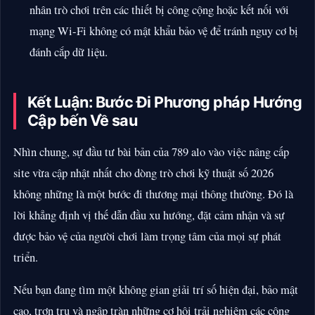
nhân trò chơi trên các thiết bị công cộng hoặc kết nối với
mạng Wi-Fi không có mật khẩu bảo vệ để tránh nguy cơ bị
đánh cắp dữ liệu.
Kết Luận: Bước Đi Phương pháp Hướng
Cập bến Về sau
Nhìn chung, sự đầu tư bài bản của 789 alo vào việc nâng cấp
site vừa cập nhật nhất cho dòng trò chơi kỹ thuật số 2026
không những là một bước đi thương mại thông thường. Đó là
lời khẳng định vị thế dẫn đầu xu hướng, đặt cảm nhận và sự
được bảo vệ của người chơi làm trọng tâm của mọi sự phát
triển.
Nếu bạn đang tìm một không gian giải trí số hiện đại, bảo mật
cao, trơn tru và ngập tràn những cơ hội trải nghiệm các công