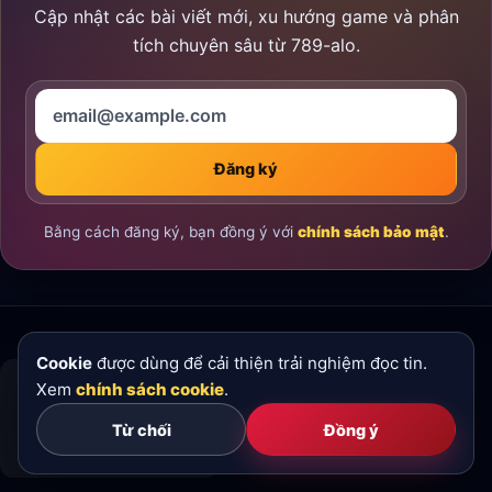
Cập nhật các bài viết mới, xu hướng game và phân
tích chuyên sâu từ 789-alo.
Email
Đăng ký
Bằng cách đăng ký, bạn đồng ý với
chính sách bảo mật
.
Cookie
được dùng để cải thiện trải nghiệm đọc tin.
Xem
chính sách cookie
.
Từ chối
Đồng ý