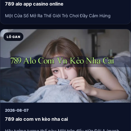
789 alo app casino online
Một Cửa Sổ Mở Ra Thế Giới Trò Chơi Đầy Cảm Hứng
LÔ GAN
2026-08-07
789 alo com vn kèo nha cai
Hãy tưởng tượng thế này: Một trận đấu giữa Đội A (mạnh