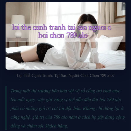
Lợi Thế Cạnh Tranh: Tại Sao Người Chơi Chọn 789 alo?
Trong một thị trường bão hòa với vô số cổng trò chơi mọc
lên mỗi ngày, việc giữ vững vị thế dẫn đầu đòi hỏi 789 alo
phải có những giá trị cốt lõi độc bản. Không chỉ dừng lại ở
công nghệ, giá trị của 789 alo nằm ở cách họ gây dựng cộng
đồng và chăm sóc khách hàng.