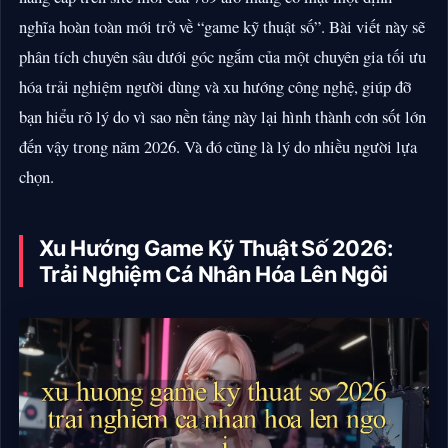
nghĩa hoàn toàn mới trở về “game kỹ thuật số”. Bài viết này sẽ
phân tích chuyên sâu dưới góc ngắm của một chuyên gia tối ưu
hóa trải nghiệm người dùng và xu hướng công nghệ, giúp đỡ
bạn hiểu rõ lý do vì sao nền tảng này lại hình thành cơn sốt lớn
đến vậy trong năm 2026. Và đó cũng là lý do nhiều người lựa
chọn.
Xu Hướng Game Kỹ Thuật Số 2026:
Trải Nghiệm Cá Nhân Hóa Lên Ngôi