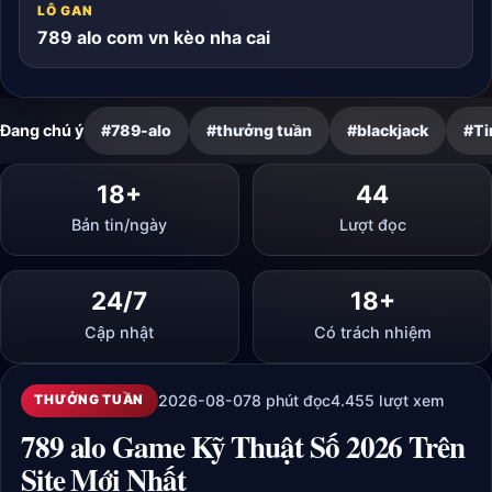
LÔ GAN
789 alo com vn kèo nha cai
Đang chú ý
#789-alo
#thưởng tuần
#blackjack
#T
Thống kê nhanh
18+
44
Bản tin/ngày
Lượt đọc
24/7
18+
Cập nhật
Có trách nhiệm
2026-08-07
8 phút đọc
4.455 lượt xem
THƯỞNG TUẦN
789 alo Game Kỹ Thuật Số 2026 Trên
Site Mới Nhất