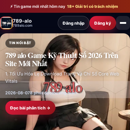
Bỏ qua đến nội dung chính
⚡ Tin game mới nhất hôm nay
18+ Giải trí có trách nhiệm
789-alo
Đăng nhập
Đăng ký
789alo.com
TIN NỔI BẬT
789 alo Game Kỹ Thuật Số 2026 Trên
Site Mới Nhất
1. Tối Ưu Hóa Lẹ Download Trang Và Chỉ Số Core Web
Vitals
2026-08-07
8 phút đọc
thưởng tuần
Đọc bài phân tích →