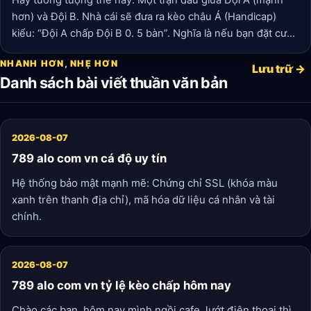
hơn) và Đội B. Nhà cái sẽ đưa ra kèo châu Á (Handicap)
kiểu: “Đội A chấp Đội B 0. 5 bàn”. Nghĩa là nếu bạn đặt cược
cho Đội A, họ phải thắng ít nhất 1 bàn bạn mới thắng cược.
NHANH HƠN, NHẸ HƠN
Tỷ lệ trả thưởng cho mỗi cửa sẽ khác nhau, ví dụ Đội A
Lưu trữ →
Danh sách bài viết thuần văn bản
thắng ăn 1. 90, Đội B thắng ăn 1. 95.
2026-08-07
789 alo com vn cá độ uy tín
Hệ thống bảo mật mạnh mẽ: Chứng chỉ SSL (khóa màu
xanh trên thanh địa chỉ), mã hóa dữ liệu cá nhân và tài
chính.
2026-08-07
789 alo com vn tỷ lệ kèo chấp hôm nay
Chào các bạn, hôm nay mình ngồi cafe, lướt điện thoại thì