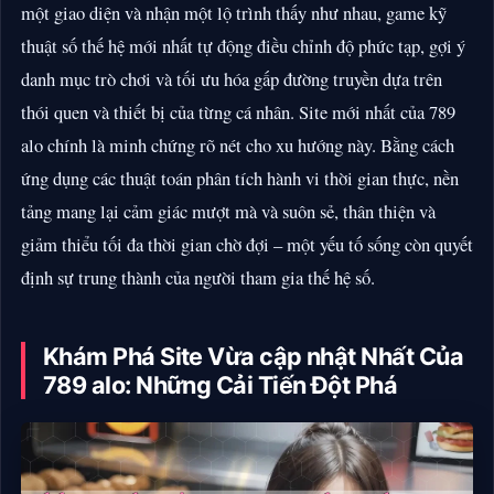
một giao diện và nhận một lộ trình thấy như nhau, game kỹ
thuật số thế hệ mới nhất tự động điều chỉnh độ phức tạp, gợi ý
danh mục trò chơi và tối ưu hóa gấp đường truyền dựa trên
thói quen và thiết bị của từng cá nhân. Site mới nhất của 789
alo chính là minh chứng rõ nét cho xu hướng này. Bằng cách
ứng dụng các thuật toán phân tích hành vi thời gian thực, nền
tảng mang lại cảm giác mượt mà và suôn sẻ, thân thiện và
giảm thiểu tối đa thời gian chờ đợi – một yếu tố sống còn quyết
định sự trung thành của người tham gia thế hệ số.
Khám Phá Site Vừa cập nhật Nhất Của
789 alo: Những Cải Tiến Đột Phá