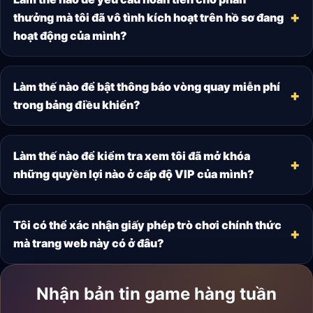
thưởng mà tôi đã vô tình kích hoạt trên hồ sơ đang
hoạt động của mình?
Làm thế nào để bật thông báo vòng quay miễn phí
trong bảng điều khiển?
Làm thế nào để kiểm tra xem tôi đã mở khóa
những quyền lợi nào ở cấp độ VIP của mình?
Tôi có thể xác nhận giấy phép trò chơi chính thức
mà trang web này có ở đâu?
Nhận bản tin game hàng tuần