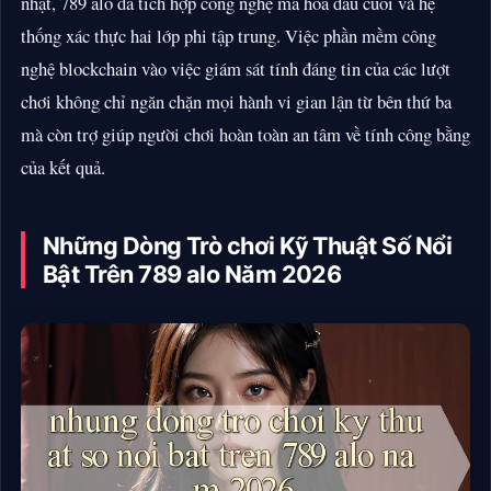
nhật, 789 alo đã tích hợp công nghệ mã hóa đầu cuối và hệ
thống xác thực hai lớp phi tập trung. Việc phần mềm công
nghệ blockchain vào việc giám sát tính đáng tin của các lượt
chơi không chỉ ngăn chặn mọi hành vi gian lận từ bên thứ ba
mà còn trợ giúp người chơi hoàn toàn an tâm về tính công bằng
của kết quả.
Những Dòng Trò chơi Kỹ Thuật Số Nổi
Bật Trên 789 alo Năm 2026