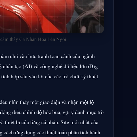
 cảm thấy Cá Nhân Hóa Lên Ngôi
 chăm chú vào bức tranh toàn cảnh của ngành
ệ nhân tạo (AI) và công nghệ dữ liệu lớn (Big
ích hợp sâu vào lõi của các trò chơi kỹ thuật
 đều nhìn thấy một giao diện và nhận một lộ
ự động điều chỉnh độ hóc búa, gợi ý danh mục trò
à thiết bị của từng cá nhân. Site mới nhất của
g cách ứng dụng các thuật toán phân tích hành