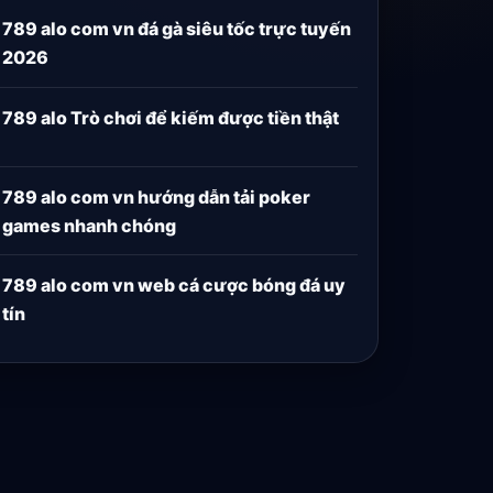
789 alo com vn đá gà siêu tốc trực tuyến
2026
789 alo Trò chơi để kiếm được tiền thật
789 alo com vn hướng dẫn tải poker
games nhanh chóng
789 alo com vn web cá cược bóng đá uy
tín