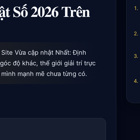
t Số 2026 Trên
 Site Vừa cập nhật Nhất: Định
óc độ khác, thế giới giải trí trực
n mình mạnh mẽ chưa từng có.