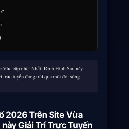
o?
h
i
te Vừa cập nhật Nhất: Định Hình Sau này
rí trực tuyến đang trải qua một đợt sóng
Số 2026 Trên Site Vừa
 này Giải Trí Trực Tuyến