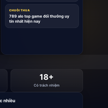
CHUỖI THUA
789 alo top game đổi thưởng uy
tín nhất hiện nay
18+
Có trách nhiệm
c nhiều