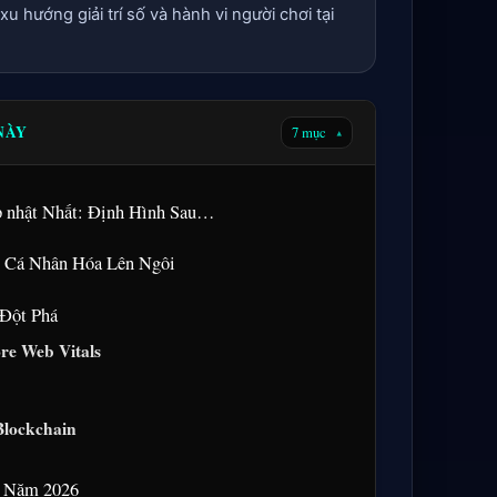
u hướng giải trí số và hành vi người chơi tại
 NÀY
7 mục
▾
ập nhật Nhất: Định Hình Sau…
y Cá Nhân Hóa Lên Ngôi
 Đột Phá
re Web Vitals
Blockchain
o Năm 2026