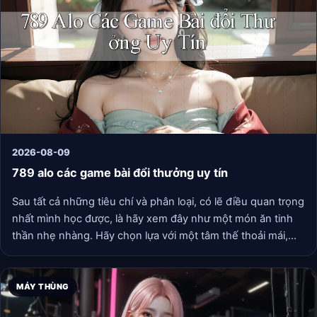
2026-08-09
789 alo các game bài đổi thưởng uy tín
Sau tất cả những tiêu chí và phân loại, có lẽ điều quan trọng
nhất mình học được, là hãy xem đây như một món ăn tinh
thần nhẹ nhàng. Hãy chọn lựa với một tâm thế thoải mái,
đặt giới hạn cho bản thân về thời gian và tài chính (nếu có),
và đừng quên rằng ngoài kia còn biết bao điều thú vị khác
của cuộc sống. Có những ngày mình chỉ chơi mươi phút
MÁY THÙNG
cho khuây khỏa, cũng có những buổi tối hội ngộ bạn bè