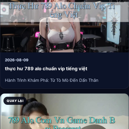
online thì kéo dài hơn chút, tiếng cười nói rôm rả. Tất cả đều
nên dừng lại ở mức độ khiến bạn cảm thấy vui vẻ và thư
giãn.
2026-08-09
thực hư 789 alo chuẩn vip tiếng việt
Hành Trình Khám Phá: Từ Tò Mò Đến Dấn Thân
QUAY LẠI