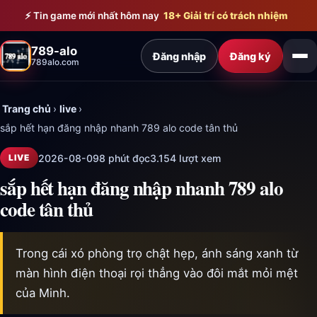
Bỏ qua đến nội dung chính
⚡ Tin game mới nhất hôm nay
18+ Giải trí có trách nhiệm
789-alo
Đăng nhập
Đăng ký
789alo.com
Trang chủ
›
live
›
sắp hết hạn đăng nhập nhanh 789 alo code tân thủ
2026-08-09
8 phút đọc
3.154 lượt xem
LIVE
sắp hết hạn đăng nhập nhanh 789 alo
code tân thủ
Trong cái xó phòng trọ chật hẹp, ánh sáng xanh từ
màn hình điện thoại rọi thẳng vào đôi mắt mỏi mệt
của Minh.