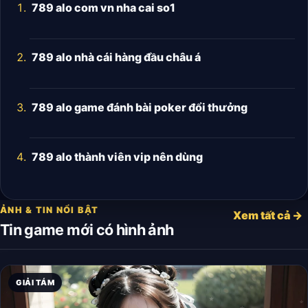
789 alo com vn nha cai so1
789 alo nhà cái hàng đầu châu á
789 alo game đánh bài poker đổi thưởng
789 alo thành viên vip nên dùng
ẢNH & TIN NỔI BẬT
Xem tất cả →
Tin game mới có hình ảnh
GIẢI TÁM