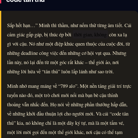
Sắp hết hạn…” Minh thì thầm, như nếm thử từng âm tiết. Cái
cảm giác gấp gáp, bị thúc ép bởi
thời gian, không
còn xa lạ
gì với cậu. Nó như một điệp khúc quen thuộc của cuộc đời, từ
những deadline công việc đến những cơ hội vụt qua. Nhưng
lần này, nó lại đến từ một góc rất khác – thế giới ảo, nơi
những lời hứa về “tân thủ” luôn lấp lánh như sao trời.
Minh nhớ mang máng về “789 alo”. Một nền tảng giải trí trực
tuyến nào đó, một trò chơi mới nổi mà bạn bè cậu thỉnh
thoảng vẫn nhắc đến. Họ nói về những phần thưởng hấp dẫn,
về những khởi đầu thuận lợi cho người mới. Và cái “code tân
thủ” kia, nó không chỉ là một dãy ký tự, mà là một tấm vé,
một lời mời gọi đến một thế giới khác, nơi cậu có thể tạm