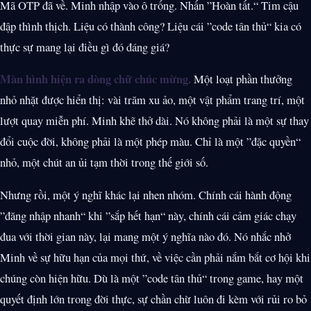
Mã OTP đã về. Minh nhập vào ô trống. Nhấn ”Hoàn tất.“ Tim cậu
đập thình thịch. Liệu có thành công? Liệu cái ”code tân thủ“ kia có
thực sự mang lại điều gì đó đáng giá?
Màn hình hiện ra dòng chữ chúc mừng.
Một loạt phần thưởng
nhỏ nhặt được hiển thị: vài trăm xu ảo, một vật phẩm trang trí, một
lượt quay miễn phí. Minh khẽ thở dài. Nó không phải là một sự thay
đổi cuộc đời, không phải là một phép màu. Chỉ là một ”đặc quyền“
nhỏ, một chút an ủi tạm thời trong thế giới số.
Nhưng rồi, một ý nghĩ khác lại nhen nhóm. Chính cái hành động
”đăng nhập nhanh“ khi ”sắp hết hạn“ này, chính cái cảm giác chạy
đua với thời gian này, lại mang một ý nghĩa nào đó. Nó nhắc nhở
Minh về sự hữu hạn của mọi thứ, về việc cần phải nắm bắt cơ hội khi
chúng còn hiện hữu. Dù là một ”code tân thủ“ trong game, hay một
quyết định lớn trong đời thực, sự chần chừ luôn đi kèm với rủi ro bỏ