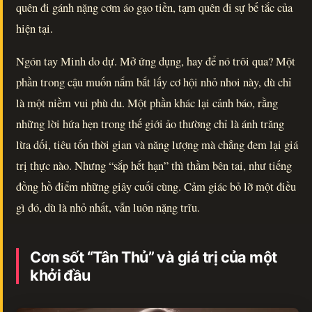
quên đi gánh nặng cơm áo gạo tiền, tạm quên đi sự bế tắc của
hiện tại.
Ngón tay Minh do dự. Mở ứng dụng, hay để nó trôi qua? Một
phần trong cậu muốn nắm bắt lấy cơ hội nhỏ nhoi này, dù chỉ
là một niềm vui phù du. Một phần khác lại cảnh báo, rằng
những lời hứa hẹn trong thế giới ảo thường chỉ là ánh trăng
lừa dối, tiêu tốn thời gian và năng lượng mà chẳng đem lại giá
trị thực nào. Nhưng “sắp hết hạn” thì thầm bên tai, như tiếng
đồng hồ điểm những giây cuối cùng. Cảm giác bỏ lỡ một điều
gì đó, dù là nhỏ nhất, vẫn luôn nặng trĩu.
Cơn sốt “Tân Thủ” và giá trị của một
khởi đầu