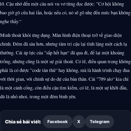
lỡ. Cậu nhớ đến một câu nói vu vơ từng đọc được: ”Cơ hội không
bao giờ gõ cửa hai lần, hoặc nếu có, nó sẽ gõ nhẹ đến mức bạn không
nghe thấy.“
Minh thoát khỏi ứng dụng. Màn hình điện thoại trở về giao diện
chính. Đêm đã sâu hơn, nhưng tâm trí cậu lại tĩnh lặng một cách lạ
thường. Cái áp lực của ”sắp hết hạn“ đã qua đi, để lại một khoảng
trống, nhưng cũng là một sự giải thoát. Có lẽ, điều quan trọng không
phải là có được ”code tân thủ“ hay không, mà là hành trình chạy đua
với thời gian, với chính sự do dự của bản thân. Cái ”789 alo“ kia chỉ
là một cánh cổng, còn điều cậu tìm kiếm, có lẽ, là một sự khởi đầu,
dù là nhỏ nhoi, trong một đêm bình yên.
Chia sẻ bài viết:
Facebook
X
Telegram