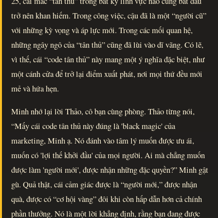
25, cái mác “tân thủ” trong bất kỳ lĩnh vực nào cũng bắt đầu
trở nên khan hiếm. Trong công việc, cậu đã là một “người cũ”
với những kỳ vọng và áp lực mới. Trong các mối quan hệ,
những ngây ngô của “tân thủ” cũng đã lùi vào dĩ vãng. Có lẽ,
vì thế, cái “code tân thủ” này mang một ý nghĩa đặc biệt, như
một cánh cửa để trở lại điểm xuất phát, nơi mọi thứ đều mới
mẻ và hứa hẹn.
Minh nhớ lại lời Thảo, cô bạn cùng phòng. Thảo từng nói,
“Mấy cái code tân thủ này đúng là 'black magic' của
marketing, Minh ạ. Nó đánh vào tâm lý muốn được ưu ái,
muốn có 'lợi thế khởi đầu' của mọi người. Ai mà chẳng muốn
được làm 'người mới', được nhận những đặc quyền?” Minh gật
gù. Quả thật, cái cảm giác được là “người mới,” được nhận
quà, được có “cơ hội vàng” đôi khi còn hấp dẫn hơn cả chính
phần thưởng. Nó là một lời khẳng định, rằng bạn đang được