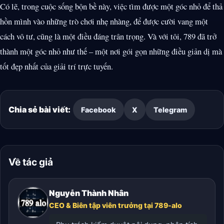
Có lẽ, trong cuộc sống bộn bề này, việc tìm được một góc nhỏ để thả
hồn mình vào những trò chơi nhẹ nhàng, để được cười vang một
cách vô tư, cũng là một điều đáng trân trọng. Và với tôi, 789 đã trở
thành một góc nhỏ như thế – một nơi gói gọn những điều giản dị mà
tốt đẹp nhất của giải trí trực tuyến.
Chia sẻ bài viết:
Facebook
X
Telegram
Về tác giả
Nguyễn Thành Nhân
CEO & Biên tập viên trưởng tại 789-alo