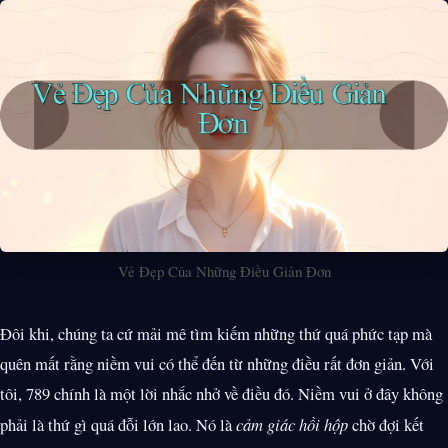
Vẻ Đẹp Của Những Điều Giản Đơn
Đôi khi, chúng ta cứ mải mê tìm kiếm những thứ quá phức tạp mà
quên mất rằng niềm vui có thể đến từ những điều rất đơn giản. Với
tôi, 789 chính là một lời nhắc nhở về điều đó. Niềm vui ở đây không
phải là thứ gì quá đỗi lớn lao. Nó là
cảm giác hồi hộp
chờ đợi kết