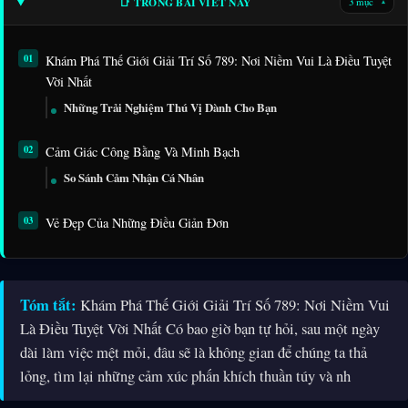
📑 TRONG BÀI VIẾT NÀY
3 mục
▾
Khám Phá Thế Giới Giải Trí Số 789: Nơi Niềm Vui Là Điều Tuyệt
Vời Nhất
Những Trải Nghiệm Thú Vị Dành Cho Bạn
Cảm Giác Công Bằng Và Minh Bạch
So Sánh Cảm Nhận Cá Nhân
Vẻ Đẹp Của Những Điều Giản Đơn
Tóm tắt:
Khám Phá Thế Giới Giải Trí Số 789: Nơi Niềm Vui
Là Điều Tuyệt Vời Nhất Có bao giờ bạn tự hỏi, sau một ngày
dài làm việc mệt mỏi, đâu sẽ là không gian để chúng ta thả
lỏng, tìm lại những cảm xúc phấn khích thuần túy và nh