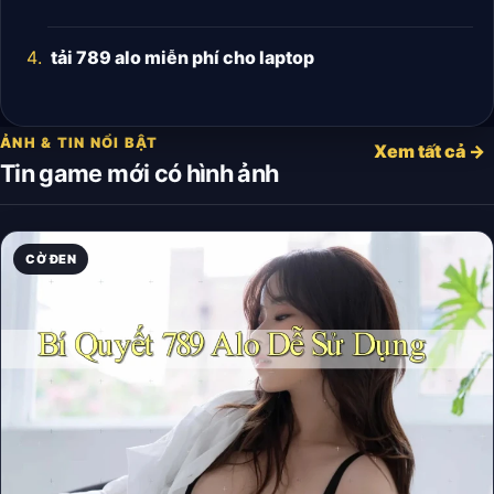
tải 789 alo miễn phí cho laptop
ẢNH & TIN NỔI BẬT
Xem tất cả →
Tin game mới có hình ảnh
CỜ ĐEN