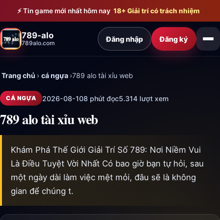
Bỏ qua đến nội dung chính
⚡ Tin game mới nhất hôm nay
18+ Giải trí có trách nhiệm
789-alo
Đăng nhập
Đăng ký
789alo.com
Trang chủ
›
cá ngựa
›
789 alo tài xỉu web
2026-08-10
8 phút đọc
5.314 lượt xem
CÁ NGỰA
789 alo tài xỉu web
Khám Phá Thế Giới Giải Trí Số 789: Nơi Niềm Vui
Là Điều Tuyệt Vời Nhất Có bao giờ bạn tự hỏi, sau
một ngày dài làm việc mệt mỏi, đâu sẽ là không
gian để chúng t.