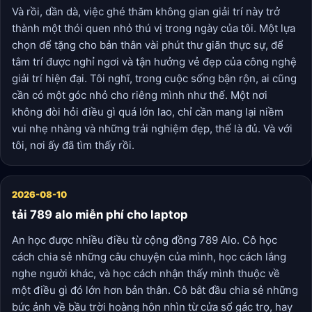
Và rồi, dần dà, việc ghé thăm không gian giải trí này trở
thành một thói quen nhỏ thú vị trong ngày của tôi. Một lựa
chọn để tặng cho bản thân vài phút thư giãn thực sự, để
tâm trí được nghỉ ngơi và tận hưởng vẻ đẹp của công nghệ
giải trí hiện đại. Tôi nghĩ, trong cuộc sống bận rộn, ai cũng
cần có một góc nhỏ cho riêng mình như thế. Một nơi
không đòi hỏi điều gì quá lớn lao, chỉ cần mang lại niềm
vui nhẹ nhàng và những trải nghiệm đẹp, thế là đủ. Và với
tôi, nơi ấy đã tìm thấy rồi.
2026-08-10
tải 789 alo miễn phí cho laptop
An học được nhiều điều từ cộng đồng 789 Alo. Cô học
cách chia sẻ những câu chuyện của mình, học cách lắng
nghe người khác, và học cách nhận thấy mình thuộc về
một điều gì đó lớn hơn bản thân. Cô bắt đầu chia sẻ những
bức ảnh về bầu trời hoàng hôn nhìn từ cửa sổ gác trọ, hay