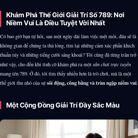
Khám Phá Thế Giới Giải Trí Số 789: Nơi
Niềm Vui Là Điều Tuyệt Vời Nhất
Có bao giờ bạn tự hỏi, sau một ngày dài làm việc mệt mỏi, đâu sẽ là
không gian để chúng ta thả lỏng, tìm lại những cảm xúc phấn khích
thuần túy và những tiếng cười sảng khoái? Tôi cũng đã từng trăn trở
như vậy, cho đến khi tình cờ khám phá ra một
sân chơi trực tuyến
mang tên 789. Ở đó, tôi tìm thấy nhiều hơn là trò chơi, mà là một
sôi động, công bằng và tràn ngập niềm vui
thế giới thu nhỏ của sự
.
Một Cộng Đồng Giải Trí Đầy Sắc Màu