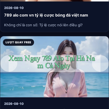
2026-08-10
789 alo com vn tỷ lệ cược bóng đá việt nam
Không chỉ là con số: Tỷ lệ cược nói lên điều gì?
LƯỢT QUAY FREE
2026-08-10