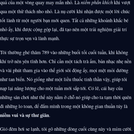
quả của một vòng quay may mắn nhỏ. Là
niềm phấn khích
khi vượt
qua một thử thách nho nhỏ. Là nụ cười khi nhận được một lời chúc
tốt lành từ một người bạn mới quen. Tất cả những khoảnh khắc bé
nhỏ ấy, khi được cộng gộp lại, đã tạo nên một trải nghiệm giải trí
thực sự trọn vẹn và lành mạnh.
Tôi thường ghé thăm 789 vào những buổi tối cuối tuần, khi không
khí trở nên yên tĩnh hơn. Chỉ cần một tách trà ấm, bản nhạc nhẹ nền
và vài phút tham gia vào thế giới sôi động ấy, mọi mệt mỏi dường
như tan biến. Nó giống như một liều thuốc tinh thần vậy, giúp tôi
nạp lại năng lượng cho một tuần mới sắp tới. Có lẽ, cái hay của
những sân chơi như thế này nằm ở chỗ nó giúp cho ta tạm thời quên
đi những lo toan, để đắm mình trong một không gian thuần túy là
niềm vui và sự thư giãn
.
Gió đêm hơi se lạnh, tôi gõ những dòng cuối cùng này và mỉm cười.