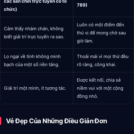
các sân chơi trực tuyến có tổ
789)
chức)
Luôn có một điểm đến
Cảm thấy nhàm chán, không
thú vị để mong chờ sau
biết giải trí trực tuyến ra sao.
giờ làm.
Lo ngại về tính không minh
Thoải mái vì mọi thứ đều
bạch của một số nền tảng.
rõ ràng, công khai.
Được kết nối, chia sẻ
Giải trí một mình, ít tương tác.
niềm vui với một cộng
đồng nhỏ.
Vẻ Đẹp Của Những Điều Giản Đơn