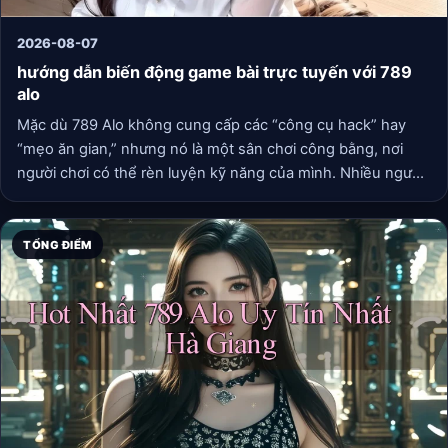
2026-08-07
hướng dẫn biến động game bài trực tuyến với 789
alo
Mặc dù 789 Alo không cung cấp các “công cụ hack” hay
“mẹo ăn gian,” nhưng nó là một sân chơi công bằng, nơi
người chơi có thể rèn luyện kỹ năng của mình. Nhiều người
chơi chuyên nghiệp thường ghi lại các ván đấu hoặc xem lại
lịch sử để phân tích sai lầm, nhận diện xu hướng của đối
thủ. Sự ổn định và minh bạch của 789 Alo tạo điều kiện lý
TỔNG ĐIỂM
tưởng cho việc học hỏi và cải thiện này.