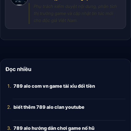
Phụ trách kiểm duyệt nội dung, phân tích
thị trường game và cập nhật tin tức mới
cho độc giả Việt Nam.
Đọc nhiều
789 alo com vn game tài xỉu đổi tiền
biết thêm 789 alo clan youtube
789 alo hướng dẫn chơi game nổ hũ