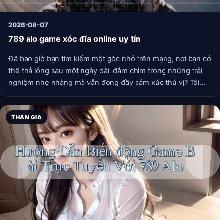
2026-08-07
789 alo game xóc đĩa online uy tín
Đã bao giờ bạn tìm kiếm một góc nhỏ trên mạng, nơi bạn có
thể thả lỏng sau một ngày dài, đắm chìm trong những trải
nghiệm nhẹ nhàng mà vẫn đong đầy cảm xúc thú vị? Tôi
cũng vậy. Và có lẽ, trong hành trình ấy, cái tên “789” đã lướt
qua như một gợi ý về một sân chơi giải trí trực tuyến mang
đầy hương vị riêng. Hôm nay, tôi muốn cùng bạn khám phá
THAM GIA
không gian ấy, nhưng dưới một góc nhìn hoàn toàn khác –
góc nhìn của sự thư giãn, tinh tế và những điều đẹp đẽ mà
công nghệ số có thể mang lại.