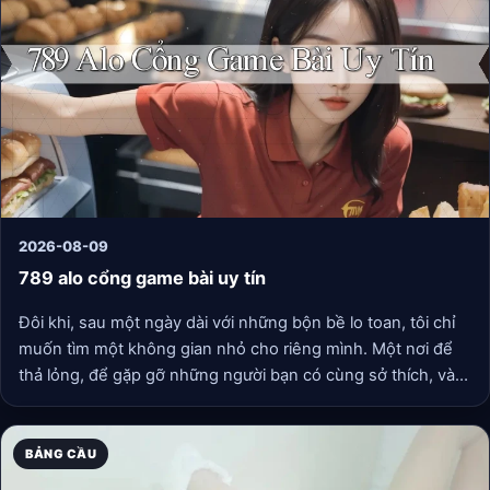
2026-08-09
789 alo cổng game bài uy tín
Đôi khi, sau một ngày dài với những bộn bề lo toan, tôi chỉ
muốn tìm một không gian nhỏ cho riêng mình. Một nơi để
thả lỏng, để gặp gỡ những người bạn có cùng sở thích, và
để đắm mình trong những trải nghiệm giải trí nhẹ nhàng mà
tinh tế. Có lẽ cũng vì thế mà tôi tình cờ biết đến 789 Alo –
một cộng đồng giải trí mà mỗi lần ghé thăm, tôi lại như tìm
BẢNG CẦU
thấy một mảnh ghép thú vị cho khoảng thời gian thư giãn