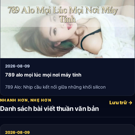
của mình.
2026-08-09
789 alo mọi lúc mọi nơi máy tính
789 Alo: Nhịp cầu kết nối giữa những khối silicon
NHANH HƠN, NHẸ HƠN
Lưu trữ →
Danh sách bài viết thuần văn bản
2026-08-09