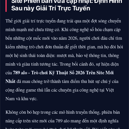
Site Phiên bản vừa cập nhật: Định Hình
Sau này Giải Trí Trực Tuyến
Thế giới giải trí trực tuyến đang trải qua một đợt sóng chuyển
mình mạnh mẽ chưa từng có. Khi công nghệ số hóa chạm cập
bến những cột mốc mới vào năm 2026, người chơi đâu chỉ tìm
kiếm những trò chơi đơn thuần để giết thời gian, mà họ đòi hỏi
một hệ sinh thái toàn diện: mượt mà, bảo vệ thông tin, thông
minh và giàu tính tương tác. Trong bối cảnh đó, sự hiện diện
789 alo - Trò chơi Kỹ Thuật Số 2026 Trên Site Mới
của
Nhất
đã mau chóng trở thành tâm điểm thu hút sự chú ý của
cộng đồng game thủ lẫn các chuyên gia công nghệ tại Việt
Nam và khu vực.
Không còn bó hẹp trong các mô hình truyền thống, phiên bản
nâng cấp trên site mới của 789 alo mang đến một định nghĩa