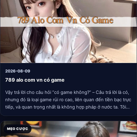
2026-08-09
789 alo com vn có game
Vậy trả lời cho câu hỏi “có game không?” – Câu trả lời là có,
nhưng đó là loại game rủi ro cao, liên quan đến tiền bạc trực
tiếp, và quan trọng nhất là không hợp pháp ở nước ta. Tôi
nhớ đã đọc một bài báo trên tờ Tuổi Trẻ hay Thanh Niên gì
đó cảnh báo về những rủi ro từ các trang này, từ việc mất
tiền oan cho đến nguy cơ bị lừa đảo, lộ thông tin cá nhân.
MẸO CƯỢC
Nghe thôi đã thấy nản rồi.