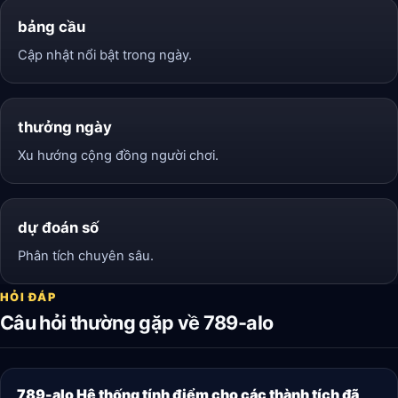
bảng cầu
Cập nhật nổi bật trong ngày.
thưởng ngày
Xu hướng cộng đồng người chơi.
dự đoán số
Phân tích chuyên sâu.
HỎI ĐÁP
Câu hỏi thường gặp về 789-alo
789-alo Hệ thống tính điểm cho các thành tích đã