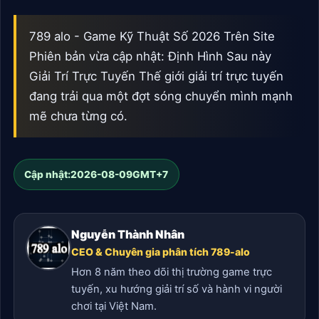
789 alo - Game Kỹ Thuật Số 2026 Trên Site
Phiên bản vừa cập nhật: Định Hình Sau này
Giải Trí Trực Tuyến Thế giới giải trí trực tuyến
đang trải qua một đợt sóng chuyển mình mạnh
mẽ chưa từng có.
Cập nhật:
2026-08-09
GMT+7
Nguyễn Thành Nhân
CEO & Chuyên gia phân tích 789-alo
Hơn 8 năm theo dõi thị trường game trực
tuyến, xu hướng giải trí số và hành vi người
chơi tại Việt Nam.