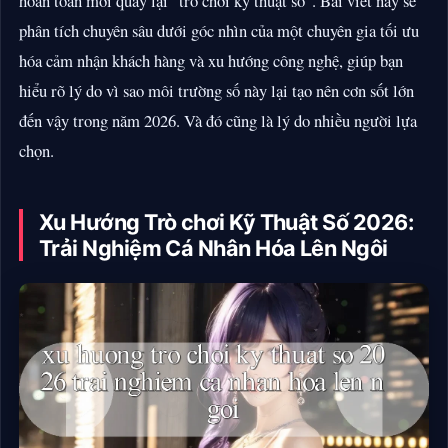
hoàn toàn mới quay lại “trò chơi kỹ thuật số”. Bài viết này sẽ
phân tích chuyên sâu dưới góc nhìn của một chuyên gia tối ưu
hóa cảm nhận khách hàng và xu hướng công nghệ, giúp bạn
hiểu rõ lý do vì sao môi trường số này lại tạo nên cơn sốt lớn
đến vậy trong năm 2026. Và đó cũng là lý do nhiều người lựa
chọn.
Xu Hướng Trò chơi Kỹ Thuật Số 2026:
Trải Nghiệm Cá Nhân Hóa Lên Ngôi