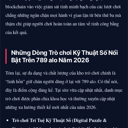
blockchain vào việc giám sát tính minh bạch của các lượt chơi
chẳng những ngăn chặn mọi hành vi gian lận từ bên thứ ba mà
thậm chí giúp người chơi hoàn toàn an tâm về tính công bằng
của kết quả.
Những Dòng Trò chơi Kỹ Thuật Số Nổi
Bật Trên 789 alo Năm 2026
Tóm lại, sự đa dạng và chất lượng của kho trò chơi chính là
“linh hồn” giữ chân người dùng ở lại với 789 alo. Có thể nói,
đây là điểm cộng đáng kể. Tại site vừa cập nhật nhất, danh mục
trò chơi được phân chia khoa học và thường xuyên cập nhật
những xu hướng thiết kế mới nhất của năm 2026.
Trò chơi Trí Tuệ Kỹ Thuật Số (Digital Puzzle &