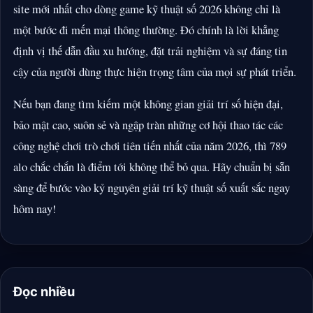
site mới nhất cho dòng game kỹ thuật số 2026 không chỉ là
một bước đi mến mại thông thường. Đó chính là lời khẳng
định vị thế dẫn đầu xu hướng, đặt trải nghiệm và sự đáng tin
cậy của người dùng thực hiện trọng tâm của mọi sự phát triển.
Nếu bạn đang tìm kiếm một không gian giải trí số hiện đại,
bảo mật cao, suôn sẻ và ngập tràn những cơ hội thao tác các
công nghệ chơi trò chơi tiên tiến nhất của năm 2026, thì 789
alo chắc chắn là điểm tới không thể bỏ qua. Hãy chuẩn bị sẵn
sàng để bước vào kỷ nguyên giải trí kỹ thuật số xuất sắc ngay
hôm nay!
Đọc nhiều