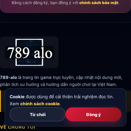
Bằng cách đăng ký, bạn đồng ý với
chính sách bảo mật
.
789-alo
là trang tin game trực tuyến, cập nhật nội dung mới,
phân tích xu hướng và hướng dẫn người chơi tại Việt Nam.
Cookie
được dùng để cải thiện trải nghiệm đọc tin.
Nội dung dành cho người từ 18 tuổi trở lên. Hãy giải trí có
Xem
chính sách cookie
.
trách nhiệm.
Từ chối
Đồng ý
VỀ CHÚNG TÔI