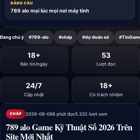
BẢNG CẦU
789 alo mọi lúc mọi nơi máy tính
Đang chú ý
#789-alo
#chấp
#dự đoán số
#TinGam
Thống kê nhanh
18+
53
Bản tin/ngày
Lượt đọc
24/7
18+
Cập nhật
Có trách nhiệm
2026-08-09
8 phút đọc
5.332 lượt xem
CHẤP
789 alo Game Kỹ Thuật Số 2026 Trên
Site Mới Nhất