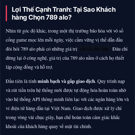
Lợi Thế Cạnh Tranh: Tại Sao Khách
hàng Chọn 789 alo?
Nhìn từ góc độ khác, trong một thị trường bão hòa với vô số
cổng game mọc lên mỗi ngày, việc cầm vững vị thế dẫn đầu
đòi hỏi 789 alo phải có những giá trị
cốt lõi độc bản.
Đâu chỉ
dừng lại ở công nghệ, giá trị của 789 alo nằm ở cách họ thiết
lập cộng đồng và hỗ trợ.
minh bạch và gấp giao dịch
Đầu tiên là tính
. Quy trình nạp
và rút tiền trên hệ thống mới được tự động hóa hoàn toàn nhờ
vào hệ thống API thông minh liên lạc với các ngân hàng lớn và
ví điện tử hàng đầu tại Việt Nam. Giao dịch được xử lý chỉ
trong vòng vài chục giây, hạn chế hoàn toàn cảm giác khắc
khoải của khách hàng quay về mặt tài chính.