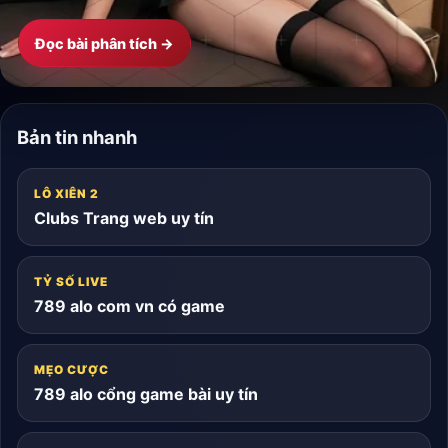
Đọc bài phân tích →
Bản tin nhanh
LÔ XIÊN 2
Clubs Trang web uy tín
TỶ SỐ LIVE
789 alo com vn có game
MẸO CƯỢC
789 alo cổng game bài uy tín