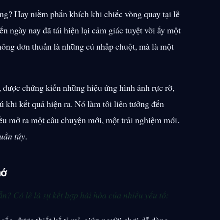
g? Hay niềm phấn khích khi chiếc vòng quay tại lễ
yến ngày nay đã tái hiện lại cảm giác tuyệt vời ấy một
ông đơn thuần là những cú nhấp chuột, mà là một
, được chứng kiến những hiệu ứng hình ảnh rực rỡ,
khi kết quả hiện ra. Nó làm tôi liên tưởng đến
đều mở ra một câu chuyện mới, một trải nghiệm mới.
huần túy
.
hớ
ẫn? Có lẽ là sự kết hợp hài hòa của nhiều yếu tố: