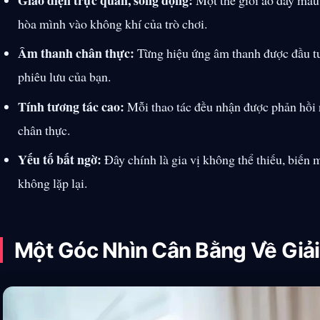
Giao diện trực quan, sống động:
Một thế giới ảo đầy màu 
hòa mình vào không khí của trò chơi.
Âm thanh chân thực:
Từng hiệu ứng âm thanh được đầu tư
phiêu lưu của bạn.
Tính tương tác cao:
Mỗi thao tác đều nhận được phản hồi n
chân thực.
Yếu tố bất ngờ:
Đây chính là gia vị không thể thiếu, biến
không lặp lại.
Một Góc Nhìn Cân Bằng Về Giải 