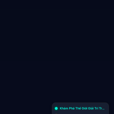
Khám Phá Thế Giới Giải Trí Trực Tuyến Đầy Sắc Màu: Nơi Niềm Vui Bất Ngờ Luôn…