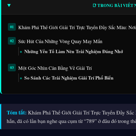
📑 TRONG BÀI VIẾT
Khám Phá Thế Giới Giải Trí Trực Tuyến Đầy Sắc Màu: N
Sức Hút Của Những Vòng Quay May Mắn
Những Yếu Tố Làm Nên Trải Nghiệm Đáng Nhớ
Một Góc Nhìn Cân Bằng Về Giải Trí
So Sánh Các Trải Nghiệm Giải Trí Phổ Biến
Tóm tắt:
Khám Phá Thế Giới Giải Trí Trực Tuyến Đầy Sắ
hẳn, đã có lần bạn nghe qua cụm từ “789” ở đâu đó trong th