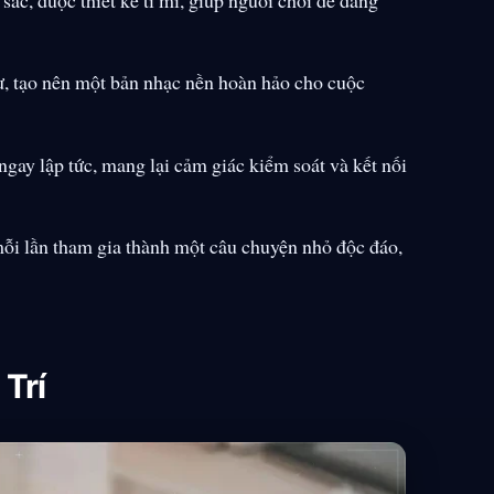
sắc, được thiết kế tỉ mỉ, giúp người chơi dễ dàng
, tạo nên một bản nhạc nền hoàn hảo cho cuộc
gay lập tức, mang lại cảm giác kiểm soát và kết nối
 mỗi lần tham gia thành một câu chuyện nhỏ độc đáo,
Trí