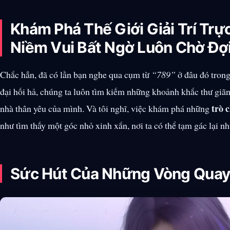
Khám Phá Thế Giới Giải Trí Trự
Niềm Vui Bất Ngờ Luôn Chờ Đợ
Chắc hẳn, đã có lần bạn nghe qua cụm từ
“789”
ở đâu đó trong
đại hối hả, chúng ta luôn tìm kiếm những khoảnh khắc thư giãn
trò 
nhà thân yêu của mình. Và tôi nghĩ, việc khám phá những
như tìm thấy một góc nhỏ xinh xắn, nơi ta có thể tạm gác lại n
Sức Hút Của Những Vòng Qua