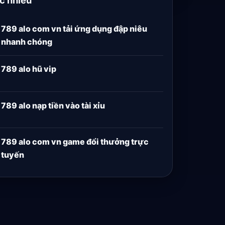
789 alo com vn tải ứng dụng đập niêu
nhanh chóng
789 alo hũ vip
789 alo nạp tiền vào tài xỉu
789 alo com vn game đổi thưởng trực
tuyến