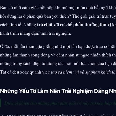
Bạn có nhớ cảm giác hồi hộp khi mở một món quà bất ngờ khôn
hội dừng lại ở phần quà bạn yêu thích? Thế giới giải trí trực tu
trò chơi với cơ chế phần thưởng thú vị
cách tinh tế. Những
kh
hành trình mang đậm tính trải nghiệm.
Ở đó, mỗi lần tham gia giống như một lần bạn được trao cơ hội
những âm thanh sống động và cảm nhận sự ngạc nhiên thích thú 
những trang sách điện tử tương tác, nơi mỗi lựa chọn của bạn 
Tất cả đều xoay quanh việc
tạo ra niềm vui và sự phấn khích t
Những Yếu Tố Làm Nên Trải Nghiệm Đáng N
Điều gì khiến cho những phút giây giải trí này trở nên hấp d