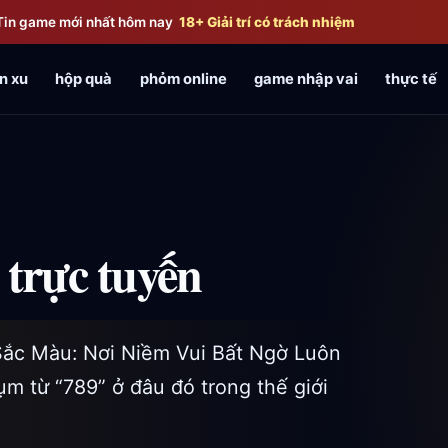
Tin game mới nhất hôm nay
18+ Giải trí có trách nhiệm
n xu
hộp quà
phỏm online
game nhập vai
thực tế
 trực tuyến
Sắc Màu: Nơi Niềm Vui Bất Ngờ Luôn
m từ “789” ở đâu đó trong thế giới