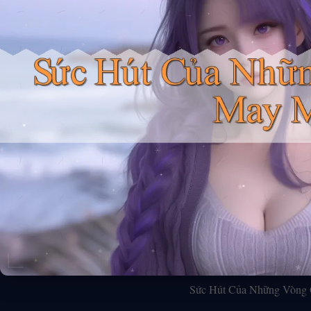
Sức Hút Của Những Vòng