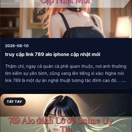
2026-08-10
truy cập link 789 alo iphone cập nhật mới
Thậm chí, ngay cả quán cà phê quen thuộc, nơi anh thường
tìm kiếm sự yên bình, cũng vang lên tiếng xì xào: Nghe nói
link 789 là một dự án nghệ thuật tương tác đỉnh cao đó. . .
hay Đó là một bản cập nhật ẩn, chỉ những người thực sự
muốn thay đổi mới có thể thấy được.
TẤT TAY