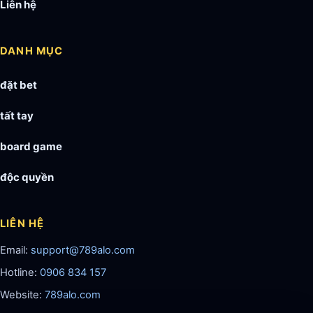
Liên hệ
DANH MỤC
đặt bet
tất tay
board game
độc quyền
LIÊN HỆ
Email:
support@789alo.com
Hotline:
0906 834 157
Website:
789alo.com