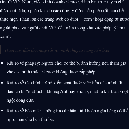
tín
. Ở Việt Nam, việc kinh doanh cá cược, đánh bài trực tuyến chỉ
được coi là hợp pháp khi do các công ty được cấp phép rất hạn chế
thực hiện. Phần lớn các trang web có đuôi “. com” hoạt động từ nước
ngoài phục vụ người chơi Việt đều nằm trong khu vực pháp lý “màu
xám”.
Điều này dẫn đến mấy rủi ro mình thấy ai cũng nên biết:
Rủi ro về pháp lý: Người chơi có thể bị ảnh hưởng nếu tham gia
vào các hình thức cá cược không được cấp phép.
Rủi ro về tài chính: Khó kiểm soát được việc tiền của mình đi
đâu, có bị “mất tích” khi nạp/rút hay không, nhất là khi trang đột
ngột đóng cửa.
Rủi ro về bảo mật: Thông tin cá nhân, tài khoản ngân hàng có thể
bị lộ, bán cho bên thứ ba.