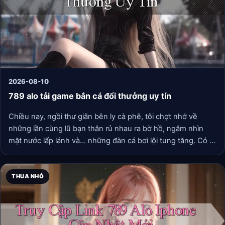
2026-08-10
789 alo tải game bắn cá đổi thưởng uy tín
Chiều nay, ngồi thư giãn bên ly cà phê, tôi chợt nhớ về
những lần cùng lũ bạn thân rủ nhau ra bờ hồ, ngắm nhìn
mặt nước lấp lánh và… những đàn cá bơi lội tung tăng. Có lẽ
vì thế mà tôi lại mở máy lên, tìm kiếm một chút gì đó vừa thư
giãn, vừa sống lại cảm giác tò mò, phấn khích ấy. Và rồi, tôi
lạc vào một thế giới giải trí trực tuyến đầy sinh động, nơi
THUA NHỎ
những tựa game bắn cá mang đến những trải nghiệm thú vị
khó quên.