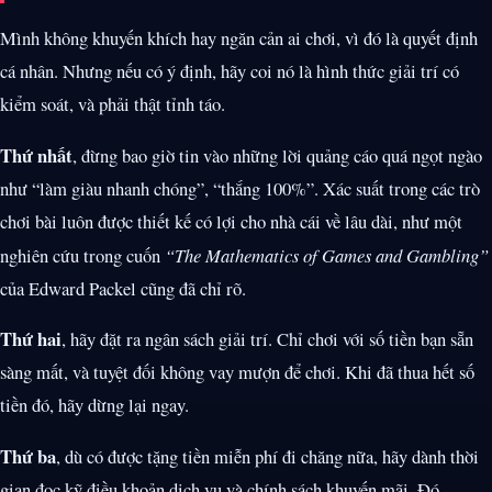
Mình không khuyến khích hay ngăn cản ai chơi, vì đó là quyết định
cá nhân. Nhưng nếu có ý định, hãy coi nó là hình thức giải trí có
kiểm soát, và phải thật tỉnh táo.
Thứ nhất
, đừng bao giờ tin vào những lời quảng cáo quá ngọt ngào
như “làm giàu nhanh chóng”, “thắng 100%”. Xác suất trong các trò
chơi bài luôn được thiết kế có lợi cho nhà cái về lâu dài, như một
nghiên cứu trong cuốn
“The Mathematics of Games and Gambling”
của Edward Packel cũng đã chỉ rõ.
Thứ hai
, hãy đặt ra ngân sách giải trí. Chỉ chơi với số tiền bạn sẵn
sàng mất, và tuyệt đối không vay mượn để chơi. Khi đã thua hết số
tiền đó, hãy dừng lại ngay.
Thứ ba
, dù có được tặng tiền miễn phí đi chăng nữa, hãy dành thời
gian đọc kỹ điều khoản dịch vụ và chính sách khuyến mãi. Đó