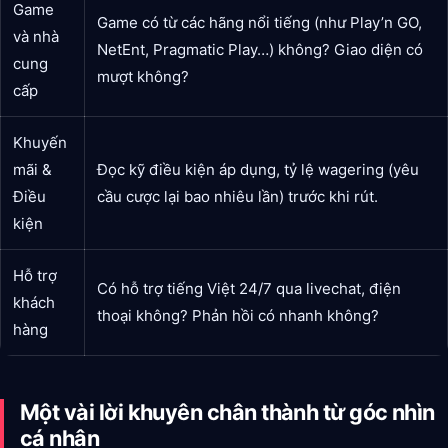
Game
Game có từ các hãng nổi tiếng (như Play’n GO,
và nhà
NetEnt, Pragmatic Play…) không? Giao diện có
cung
mượt không?
cấp
Khuyến
mãi &
Đọc kỹ điều kiện áp dụng, tỷ lệ wagering (yêu
Điều
cầu cược lại bao nhiêu lần) trước khi rút.
kiện
Hỗ trợ
Có hỗ trợ tiếng Việt 24/7 qua livechat, điện
khách
thoại không? Phản hồi có nhanh không?
hàng
Một vài lời khuyên chân thành từ góc nhìn
cá nhân