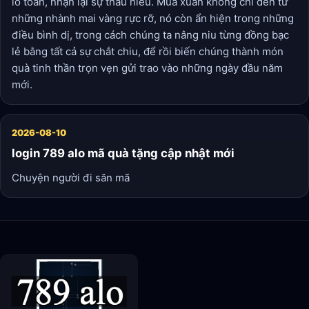
lo toan, nhận lại sự thấu hiểu. Mùa xuân không chỉ đến từ
những nhành mai vàng rực rỡ, nó còn ẩn hiện trong những
điều bình dị, trong cách chúng ta nâng niu từng đồng bạc
lẻ bằng tất cả sự chắt chiu, để rồi biến chúng thành món
quà tinh thần trọn vẹn gửi trao vào những ngày đầu năm
mới.
2026-08-10
login 789 alo mã quà tặng cập nhật mới
Chuyện người đi săn mã