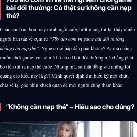
bài đổi thưởng: Có thật sự không cần nạp
thẻ?
Chào các bạn, hôm nay mình ngồi cafe, lướt mạng thì lại thấy nhiều
người bàn tán về cụm từ
“789 alo com vn game bài đổi thưởng
không cần nạp thẻ”
. Nghe có vẻ hấp dẫn phải không? Ai mà chẳng
muốn chơi game, vui vẻ mà lại có cơ hội đổi thưởng mà chẳng phải
bỏ tiền túi ra nạp thẻ cước. Nhưng mà, sự thật đằng sau những lời
quảng cáo kiểu này là gì? Mình quyết định tìm hiểu kỹ một chút,
chia sẻ lại góc nhìn khách quan để mọi người cùng tham khảo.
“Không cần nạp thẻ” – Hiểu sao cho đúng?