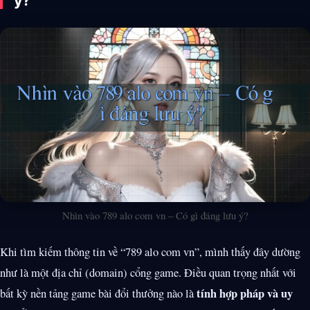
Nhìn vào 789 alo com vn – Có gì đáng lưu ý?
Khi tìm kiếm thông tin về “789 alo com vn”, mình thấy đây dường
như là một địa chỉ (domain) cổng game. Điều quan trọng nhất với
tính hợp pháp và uy
bất kỳ nền tảng game bài đổi thưởng nào là