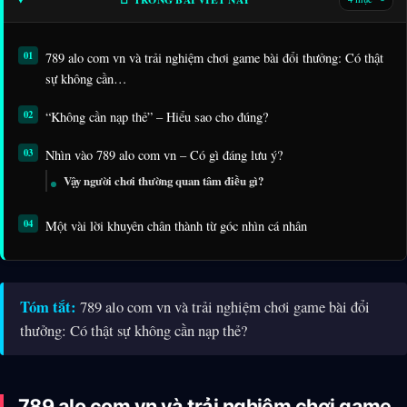
▾
789 alo com vn và trải nghiệm chơi game bài đổi thưởng: Có thật
sự không cần…
“Không cần nạp thẻ” – Hiểu sao cho đúng?
Nhìn vào 789 alo com vn – Có gì đáng lưu ý?
Vậy người chơi thường quan tâm điều gì?
Một vài lời khuyên chân thành từ góc nhìn cá nhân
Tóm tắt:
789 alo com vn và trải nghiệm chơi game bài đổi
thưởng: Có thật sự không cần nạp thẻ?
789 alo com vn và trải nghiệm chơi game