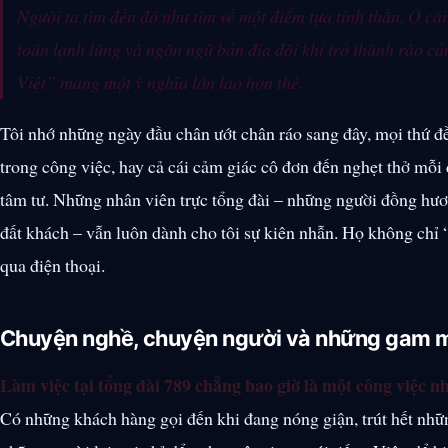
Người ta tìm đến đó như tìm về một điểm tựa tinh thần. Ở c
toán lạnh lùng và ngôn ngữ bản địa đôi khi trở thành rào cản
Việt” mang một ý nghĩa lớn lao hơn thế.
Tôi nhớ những ngày đầu chân ướt chân ráo sang đây, mọi thứ đều
trong công việc, hay cả cái cảm giác cô đơn đến nghẹt thở mỗi dị
tâm tư. Những nhân viên trực tổng đài – những người đồng hư
đất khách – vẫn luôn dành cho tôi sự kiên nhẫn. Họ không chỉ 
qua điện thoại.
Chuyện nghề, chuyện người và những gam 
Làm việc tại tổng đài 789 chẳng bao giờ là một công việc n
Có những khách hàng gọi đến khi đang nóng giận, trút hết nhữ