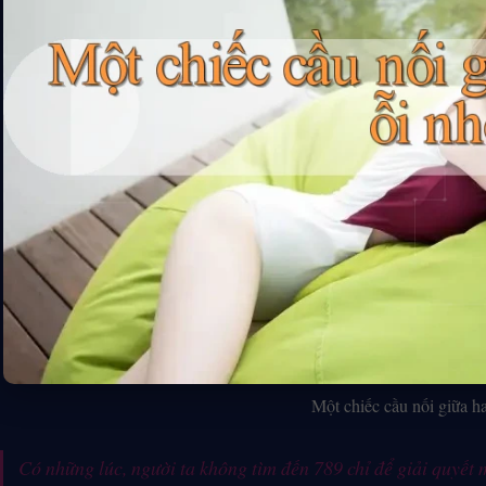
Một chiếc cầu nối giữa h
Có những lúc, người ta không tìm đến 789 chỉ để giải quyết 