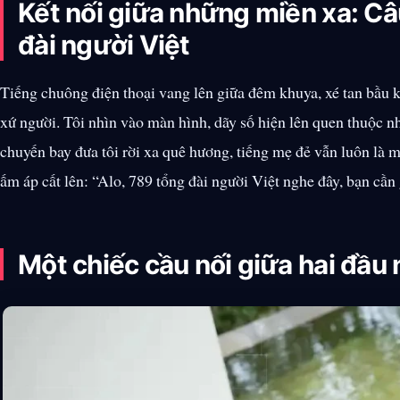
Kết nối giữa những miền xa: Câ
đài người Việt
Tiếng chuông điện thoại vang lên giữa đêm khuya, xé tan bầu 
xứ người. Tôi nhìn vào màn hình, dãy số hiện lên quen thuộc nh
chuyến bay đưa tôi rời xa quê hương, tiếng mẹ đẻ vẫn luôn là m
ấm áp cất lên: “Alo, 789 tổng đài người Việt nghe đây, bạn cầ
Một chiếc cầu nối giữa hai đầu 