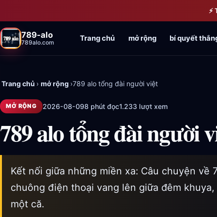
Bỏ qua đến nội dung chính
⚡ 
789-alo
Trang chủ
mở rộng
bí quyết thắn
789alo.com
Trang chủ
›
mở rộng
›
789 alo tổng đài người việt
2026-08-09
8 phút đọc
1.233 lượt xem
MỞ RỘNG
789 alo tổng đài người v
Kết nối giữa những miền xa: Câu chuyện về 7
chuông điện thoại vang lên giữa đêm khuya, 
một că.