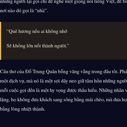
những người lại gọi chỉ để nghe một giọng nói tiếng Việt, để 
nơi nào đó gọi là “nhà”.
“Quê hương nếu ai không nhớ
Sẽ không lớn nổi thành người.”
Câu thơ của Đỗ Trung Quân bỗng văng vẳng trong đầu tôi. Phải
một dịch vụ, mà nó là một sợi dây neo giữ tâm hồn những người
mỗi cuộc gọi đến là một hy vọng được thấu hiểu. Những nhân v
lặng, họ không đưa khách sang sông bằng mái chèo, mà đưa họ
bằng lòng nhiệt thành.