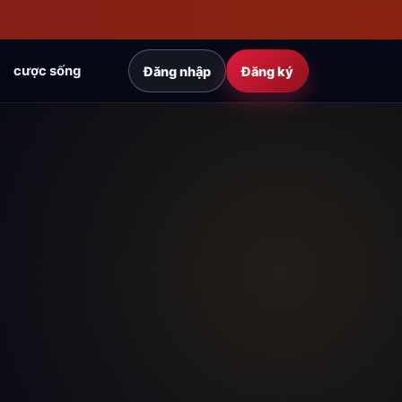
cược sống
Đăng nhập
Đăng ký