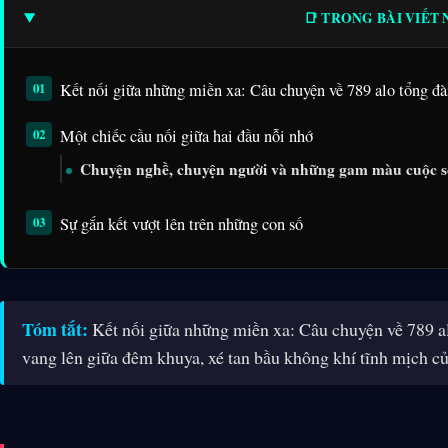
📑 TRONG BÀI VIẾT
Kết nối giữa những miền xa: Câu chuyện về 789 alo tổng đà
Một chiếc cầu nối giữa hai đầu nỗi nhớ
Chuyện nghề, chuyện người và những gam màu cuộc 
Sự gắn kết vượt lên trên những con số
Tóm tắt:
Kết nối giữa những miền xa: Câu chuyện về 789 al
vang lên giữa đêm khuya, xé tan bầu không khí tĩnh mịch c