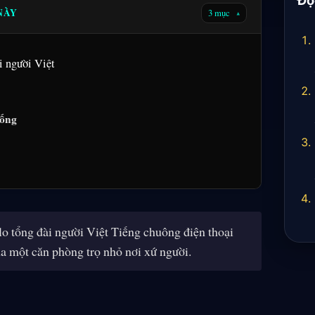
 NÀY
3 mục
▾
i người Việt
sống
o tổng đài người Việt Tiếng chuông điện thoại
ủa một căn phòng trọ nhỏ nơi xứ người.