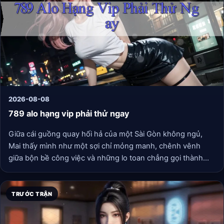
2026-08-08
789 alo hạng vip phải thử ngay
Giữa cái guồng quay hối hả của một Sài Gòn không ngủ,
Mai thấy mình như một sợi chỉ mỏng manh, chênh vênh
giữa bộn bề công việc và những lo toan chẳng gọi thành
tên. Cô là một kiến trúc sư, công việc đòi hỏi sự sáng tạo
không ngừng nhưng cũng vắt kiệt cô từng chút năng lượng
một. Những bản vẽ chồng chất, những cuộc họp kéo dài
TRƯỚC TRẬN
đến khuya, và cả tiếng còi xe inh ỏi ngoài kia như đang hòa
tấu bản giao hưởng của sự mệt mỏi. Đôi khi, Mai chỉ ước có