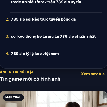
trade tín hiệu forex trên 789 alo uy tín
789 alo soi kèo trực tuyến bóng đá
soi kèo thống kê tài xỉu tại 789 alo chuẩn nhất
789 alo tỷ lệ kèo việt nam
ẢNH & TIN NỔI BẬT
Xem tất cả →
Tin game mới có hình ảnh
MẬU THẦU