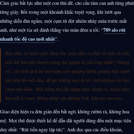
Cảm giác bất lực như một con thú dữ, cào cấu tâm can anh từng phút
từng giây. Rồi trong một khoảnh khắc tuyệt vọng, khi lướt qua
những diễn đàn ngầm, một cụm từ đột nhiên nhảy múa trước mắt
789 alo rút
anh, như một tia sét đánh thẳng vào màn đêm u tối: “
nhanh tốc độ cao mới nhất
”.
Ban đầu, sự hoài nghi dâng lên. Liệu đây có phải là một cái bẫy,
một lời hứa hão huyền trong lúc người ta yếu lòng nhất? Nhưng
rồi, cái hình ảnh bố anh nằm trên giường bệnh, gương mặt xanh
xao hằn lên nỗi đau, đã gạt phăng mọi lý trí. Anh không còn lựa
chọn nào khác. Một tiếng thở dài nặng nhọc thoát ra, mang theo
bao nỗi lo toan. Hùng nhấp vào đường link, bàn tay run run.
Giao diện hiện ra đơn giản đến bất ngờ, không rườm rà, không hoa
mỹ. Mọi thứ được thiết kế để dẫn dắt người dùng đến một mục tiêu
duy nhất: “Rút tiền ngay lập tức”. Anh đọc qua các điều khoản,