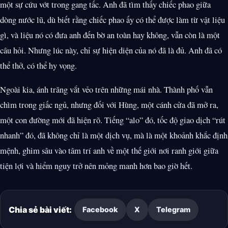
một sự cứu vớt trong gang tấc. Anh đã tìm thấy chiếc phao giữa
dòng nước lũ, dù biết rằng chiếc phao ấy có thể được làm từ vật liệu
gì, và liệu nó có đưa anh đến bờ an toàn hay không, vẫn còn là một
câu hỏi. Nhưng lúc này, chỉ sự hiện diện của nó đã là đủ. Anh đã có
thể thở, có thể hy vọng.
Ngoài kia, ánh trăng vắt vẻo trên những mái nhà. Thành phố vẫn
chìm trong giấc ngủ, nhưng đối với Hùng, một cánh cửa đã mở ra,
một con đường mới đã hiện rõ. Tiếng “alo” đó, tốc độ giao dịch “rút
nhanh” đó, đã không chỉ là một dịch vụ, mà là một khoảnh khắc định
mệnh, ghim sâu vào tâm trí anh về một thế giới nơi ranh giới giữa
tiện lợi và hiểm nguy trở nên mỏng manh hơn bao giờ hết.
Chia sẻ bài viết:
Facebook
X
Telegram