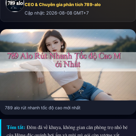
CEO & Chuyên gia phân tích 789-alo
Cập nhật:
2026-08-08
GMT+7
789 alo rút nhanh tốc độ cao mới nhất
Tóm tắt:
Đêm đã về khuya, không gian căn phòng trọ nhỏ bé
của Hùng đặc quánh hơi ẩm và mùi mì gói còn vương vất.