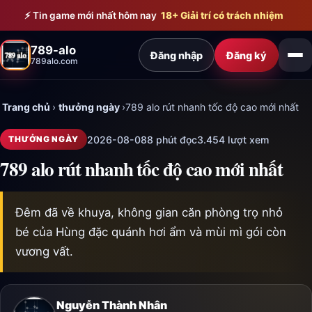
Bỏ qua đến nội dung chính
⚡ Tin game mới nhất hôm nay
18+ Giải trí có trách nhiệm
789-alo
Đăng nhập
Đăng ký
789alo.com
Trang chủ
›
thưởng ngày
›
789 alo rút nhanh tốc độ cao mới nhất
2026-08-08
8 phút đọc
3.454 lượt xem
THƯỞNG NGÀY
789 alo rút nhanh tốc độ cao mới nhất
Đêm đã về khuya, không gian căn phòng trọ nhỏ
bé của Hùng đặc quánh hơi ẩm và mùi mì gói còn
vương vất.
Nguyễn Thành Nhân