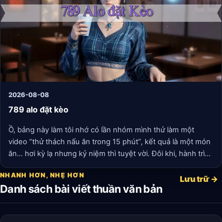
một nút tạm dừng, một khoảng lặng tuyệt đối để cô có thể
thở, có thể là chính mình, không phải là “kiến trúc sư Mai”
với hàng tá trách nhiệm.
2026-08-08
789 alo đặt kèo
Ồ, bảng này làm tôi nhớ có lần nhóm mình thử làm một
video “thử thách nấu ăn trong 15 phút”, kết quả là một món
ăn… hơi kỳ lạ nhưng kỷ niệm thì tuyệt vời. Đôi khi, hành trình
mới là thứ đáng nhớ, phải không nào?
NHANH HƠN, NHẸ HƠN
Lưu trữ →
Danh sách bài viết thuần văn bản