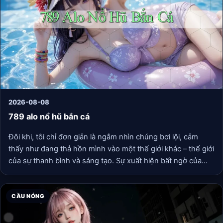
2026-08-08
789 alo nổ hũ bắn cá
Đôi khi, tôi chỉ đơn giản là ngắm nhìn chúng bơi lội, cảm
thấy như đang thả hồn mình vào một thế giới khác – thế giới
của sự thanh bình và sáng tạo. Sự xuất hiện bất ngờ của
những chú cá đặc biệt, với hình thù kỳ lạ và màu sắc phi
thường, luôn mang đến những khoảnh khắc thích thú nho
nhỏ, như một món quà bất ngờ cho một ngày dài.
CẦU NÓNG