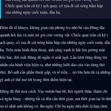
Chiếc quạt trần cũ kỹ ì ạch quay, cố xua đi cái nóng hầm hập
của những ngày cuối xuân, đầu hạ.
Đêm đã về khuya, không gian căn phòng trọ nhỏ bé của Hùng đặc
quánh hơi ẩm và mùi mì gói còn vương vất. Chiếc quạt trần cũ kỹ ì
ạch quay, cố xua đi cái nóng hầm hập của những ngày cuối xuân, đầu
hạ. Trên màn hình điện thoại, ánh sáng xanh lè hắt lên gương mặt
hốc hác, đôi mắt Hùng đỏ ngầu vì mất ngủ. Lần lượt từng dòng tin
nhắn của bệnh viện hiện ra, như những lưỡi dao cứa vào từng thớ
thịt. Bố anh cần phẫu thuật gấp, và số tiền… nó lớn hơn tất cả những
gì anh có thể mơ tới trong thời điểm hiện tại.
Hùng đã thử mọi cách. Vay mượn bạn bè, hỏi người thân, thậm chí
cả ngân hàng – nhưng tất cả đều cần thời gian, mà thời gian lại là thứ
xa xỉ nhất anh không có. Ba ngày. Chỉ ba ngày nữa thôi là hạn chót.