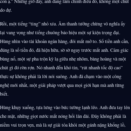
con ạ.” Nhưng giờ đây, anh đang làm chính điều đó, không một chút
do dự.
Rồi, một tiếng “ting” nhỏ xíu. Âm thanh tưởng chừng vô nghĩa ấy
lại vang vọng như tiếng chuông báo hiệu một sự kiện trọng đại.
Hùng nhìn vào tài khoản ngân hàng, đôi mắt mở to. Số tiền anh cần,
đúng là số tiền đó, đã hiện hữu, sờ sờ ngay trước mắt anh. Cảm giác
bùng nổ, một sự pha trộn kỳ lạ giữa nhẹ nhõm, bàng hoàng và một
chút gì đó rờn rợn. Nó nhanh đến khó tin, “rút nhanh tốc độ cao”
thực sự không phải là lời nói suông. Anh đã chạm vào một công
nghệ mới nhất, một giải pháp vượt qua mọi giới hạn mà anh từng
biết.
Hùng khụy xuống, tựa lưng vào bức tường lạnh lẽo. Anh đưa tay lên
che mặt, những giọt nước mắt nóng hổi lăn dài. Đây không phải là
niềm vui trọn vẹn, mà là sự giải tỏa khỏi một gánh nặng khổng lồ,