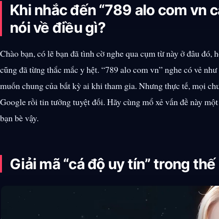
Khi nhắc đến “789 alo com vn cá
nói về điều gì?
Chào bạn, có lẽ bạn đã tình cờ nghe qua cụm từ này ở đâu đó, h
cũng đã từng thắc mắc y hệt. “789 alo com vn” nghe có vẻ như m
muốn chung của bất kỳ ai khi tham gia. Nhưng thực tế, mọi ch
Google rồi tin tưởng tuyệt đối. Hãy cùng mổ xẻ vấn đề này một 
bạn bè vậy.
Giải mã “cá độ uy tín” trong thế