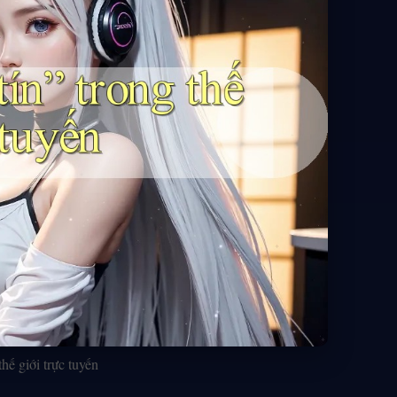
hế giới trực tuyến