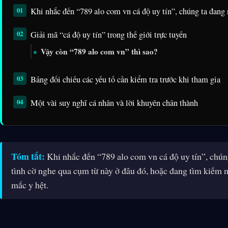
Khi nhắc đến “789 alo com vn cá độ uy tín”, chúng ta đang 
Giải mã “cá độ uy tín” trong thế giới trực tuyến
Vậy còn “789 alo com vn” thì sao?
Bảng đối chiếu các yếu tố cần kiểm tra trước khi tham gia
Một vài suy nghĩ cá nhân và lời khuyên chân thành
Tóm tắt:
Khi nhắc đến “789 alo com vn cá độ uy tín”, chúng
tình cờ nghe qua cụm từ này ở đâu đó, hoặc đang tìm kiếm m
mắc y hệt.