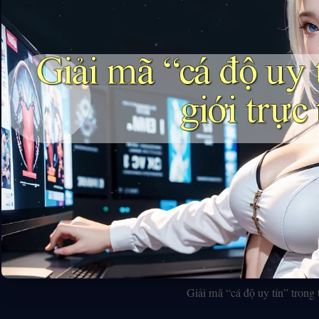
Giải mã “cá độ uy tín” trong t