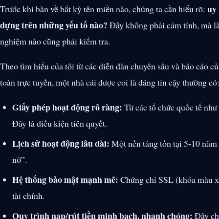
uy 
Trước khi bàn về bất kỳ tên miền nào, chúng ta cần hiểu rõ:
dựng trên những yếu tố nào?
Đây không phải cảm tính, mà là 
nghiệm nào cũng phải kiểm tra.
Theo tìm hiểu của tôi từ các diễn đàn chuyên sâu và báo cáo c
toàn trực tuyến, một nhà cái được coi là đáng tin cậy thường có
Giấy phép hoạt động rõ ràng:
Từ các tổ chức quốc tế như
Đây là điều kiện tiên quyết.
Lịch sử hoạt động lâu dài:
Một nền tảng tồn tại 5-10 năm 
nở”.
Hệ thống bảo mật mạnh mẽ:
Chứng chỉ SSL (khóa màu xan
tài chính.
Quy trình nạp/rút tiền minh bạch, nhanh chóng:
Đây chí