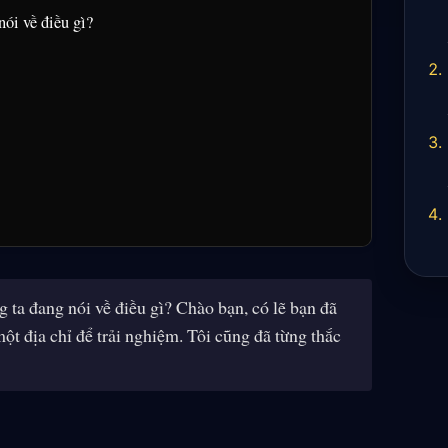
nói về điều gì?
 ta đang nói về điều gì? Chào bạn, có lẽ bạn đã
ột địa chỉ để trải nghiệm. Tôi cũng đã từng thắc