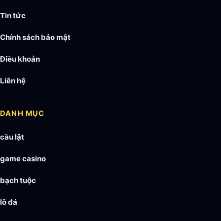
Tin tức
Chính sách bảo mật
Điều khoản
Liên hệ
DANH MỤC
cầu lật
game casino
bạch tuộc
lô đá