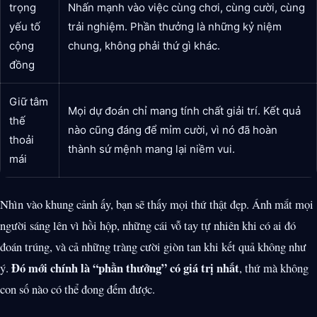
trọng
Nhấn mạnh vào việc cùng chơi, cùng cười, cùng
yếu tố
trải nghiệm. Phần thưởng là những kỷ niệm
cộng
chung, không phải thứ gì khác.
đồng
Giữ tâm
Mọi dự đoán chỉ mang tính chất giải trí. Kết quả
thế
nào cũng đáng để mỉm cười, vì nó đã hoàn
thoải
thành sứ mệnh mang lại niềm vui.
mái
Nhìn vào khung cảnh ấy, bạn sẽ thấy mọi thứ thật đẹp. Ánh mắt mọi
người sáng lên vì hồi hộp, những cái vỗ tay tự nhiên khi có ai đó
đoán trúng, và cả những tràng cười giòn tan khi kết quả không như
Đó mới chính là “phần thưởng” có giá trị nhất
ý.
, thứ mà không
con số nào có thể đong đếm được.