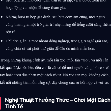
hoạt động vui nhộn để cùng tham gia.
Những buổi tụ họp gia đình, sau bữa cơm ấm cúng, mọi người
cùng tham gia một trò giải trí nhẹ nhàng để tiếng cười càng thêm
rộn rã.
Chỉ đơn giản là một nhóm đồng nghiệp, trong giờ nghỉ giải lao,
cùng chia sẻ vài phút thư giãn để đầu óc minh mẫn hơn.
Trong những khung cảnh ấy, mỗi lần xóc, mỗi lần “alo”, và mỗi lần
kết quả được báo lên, đều chỉ là cái cớ để mọi người cùng hò reo, vỗ
tay hoặc trêu đùa nhau một cách vô tư. Nó xóa tan mọi khoảng cách,
kết nối những tâm hồn bằng sợi dây chung của sự hồi hộp và vui vẻ.
Nghệ Thuật Thưởng Thức – Chơi Một Cách
Tinh Tế