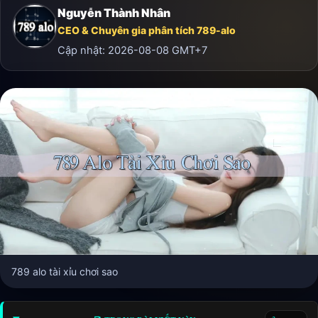
Nguyễn Thành Nhân
CEO & Chuyên gia phân tích 789-alo
Cập nhật:
2026-08-08
GMT+7
789 alo tài xỉu chơi sao