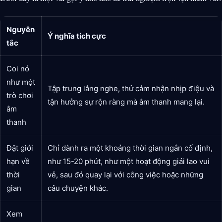
Nguyên
Ý nghĩa tích cực
tắc
Coi nó
như một
Tập trung lắng nghe, thử cảm nhận nhịp điệu và
trò chơi
tận hưởng sự rộn ràng mà âm thanh mang lại.
âm
thanh
Đặt giới
Chỉ dành ra một khoảng thời gian ngắn cố định,
hạn về
như 15-20 phút, như một hoạt động giải lao vui
thời
vẻ, sau đó quay lại với công việc hoặc những
gian
câu chuyện khác.
Xem