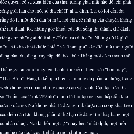
độc quyền, có sự xuất hiện của thần tượng giấu mặt nào đó, chỉ phát
sóng giới hạn cho một số địa chỉ IP nhất định. Lại có lời đồn đại
rằng đó là một diễn đàn bí mật, nơi chia sẻ những câu chuyện không
thể nói thành lời, những góc khuất của đời sống thị thành, chỉ dành
riêng cho những ai đủ tinh ý để tìm ra cánh cửa. Nhưng dù là gì đi
nữa, cái khao khát được “biết” và “tham gia” vào điều mà mọi người
đang bàn tán, đang truy cập, đã thôi thúc Thắng một cách mạnh mẽ.
Thắng gõ lại cụm từ ấy lên thanh tìm kiếm, thêm vào “hôm nay”,
“Thái Bình”. Hàng tá kết quả hiện ra, nhưng đa phần là những trang
web không liên quan, những quảng cáo vặt vãnh. Cậu tặc lưỡi. Cái
sự “bí ẩn” của “link 789 alo” chính là thứ tạo nên sức hấp dẫn khó
cưỡng của nó. Nó không phải là đường link được dán công khai trên
các diễn đàn lớn, không phải là thứ bạn dễ dàng tìm thấy bằng một
cú nhấp chuột. Nó đòi hỏi một sự “nhạy bén” nhất định, một mối
quan hệ nào đó, hoặc ít nhất là một chút may mắn.