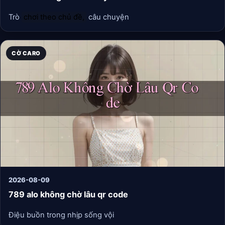
Trò
chơi theo chủ đề,
câu chuyện
CỜ CARO
2026-08-09
789 alo không chờ lâu qr code
Điệu buồn trong nhịp sống vội