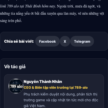
link 789 alo tại Thái Bình hôm nay
. Ngoài trời, mưa đã ngớt, và
những tia nắng yếu ớt bắt đầu xuyên qua làn mây, vẽ nên những vệt
sáng trên phố.
Chia sẻ bài viết:
Facebook
X
Telegram
Về tác giả
Nguyễn Thành Nhân
CEO & Biên tập viên trưởng tại 789-alo
Phụ trách kiểm duyệt nội dung, phân tích thị
trường game và cập nhật tin tức mới cho độc
giả Việt Nam.