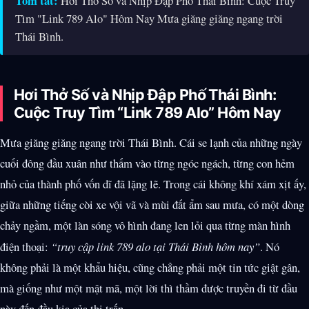
Tóm tắt:
Hơi Thở Số và Nhịp Đập Phố Thái Bình: Cuộc Truy
Tìm "Link 789 Alo" Hôm Nay Mưa giăng giăng ngang trời
Thái Bình.
Hơi Thở Số và Nhịp Đập Phố Thái Bình:
Cuộc Truy Tìm “Link 789 Alo” Hôm Nay
Mưa giăng giăng ngang trời Thái Bình. Cái se lạnh của những ngày
cuối đông đầu xuân như thấm vào từng ngóc ngách, từng con hẻm
nhỏ của thành phố vốn dĩ đã lặng lẽ. Trong cái không khí xám xịt ấy,
giữa những tiếng còi xe vội vã và mùi đất ẩm sau mưa, có một dòng
chảy ngầm, một làn sóng vô hình đang len lỏi qua từng màn hình
điện thoại:
“truy cập link 789 alo tại Thái Bình hôm nay”
. Nó
không phải là một khẩu hiệu, cũng chẳng phải một tin tức giật gân,
mà giống như một mật mã, một lời thì thầm được truyền đi từ đầu
này đến đầu kia của thị trấn.