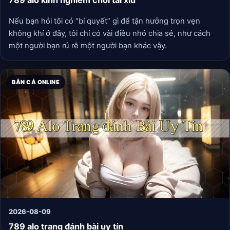
789 alo kinh nghiem choi tai xiu
Nếu bạn hỏi tôi có “bí quyết” gì để tận hưởng trọn vẹn
không khí ở đây, tôi chỉ có vài điều nhỏ chia sẻ, như cách
một người bạn rủ rê một người bạn khác vậy.
BẮN CÁ ONLINE
2026-08-09
789 alo trang đánh bài uy tín