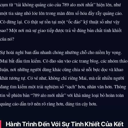
cụm từ “tải không quảng cáo của 789 alo mới nhất” hiện lên, như
một tia sáng nhỏ lóe lên trong màn đêm số hóa đầy rẫy quảng cáo.
Cô dừng lại. Có thật sự tồn tại một “ốc đảo” kỹ thuật số như vậy
sao? Một nơi mà sự giao tiếp được trả về đúng bản chất tinh khiết
của nó?
Sự hoài nghi ban đầu nhanh chóng nhường chỗ cho niềm hy vọng.
Mai bắt đầu tìm kiếm. Cô đào sâu vào các trang blog, các nhóm thảo
luận, nơi những người dùng khác cũng chia sẻ nỗi bực dọc và khao
khát tương tự. Có vẻ như, không chỉ riêng Mai, mà rất nhiều người
đang tìm kiếm một trải nghiệm số “sạch” hơn, nhân văn hơn. Thông
tin về phiên bản “789 alo mới nhất” với khả năng loại bỏ hoàn toàn
quảng cáo dần trở nên rõ ràng hơn, đáng tin cậy hơn.
Hành Trình Đến Với Sự Tinh Khiết Của Kết