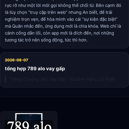
rực rỡ như một lời mời gọi không thể chối từ. Bên cạnh đó
là tùy chọn “truy cập trên web” nhưng An biết, để trải
nghiệm trọn vẹn, để hòa mình vào cái “sự kiện đặc biệt”
mà Quân nhắc đến, ứng dụng mới là chìa khóa. Web chỉ là
cánh cổng dẫn lối, còn app mới là đích đến, nơi những
tương tác trở nên sống động, tức thì hơn.
2026-08-07
tổng hợp 789 alo vay gấp
Tiếng Chuông “Alo Vay Gấp” Và Gánh Nặng Số Phận