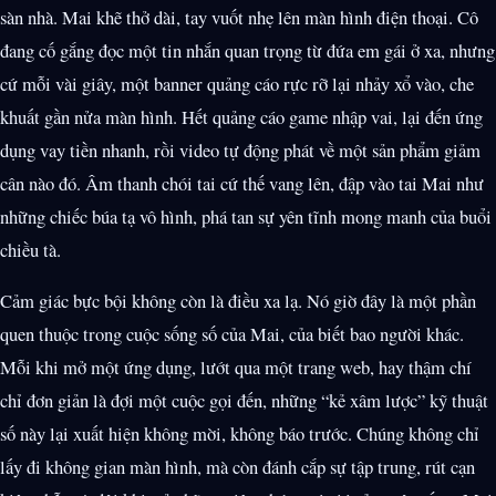
sàn nhà. Mai khẽ thở dài, tay vuốt nhẹ lên màn hình điện thoại. Cô
đang cố gắng đọc một tin nhắn quan trọng từ đứa em gái ở xa, nhưng
cứ mỗi vài giây, một banner quảng cáo rực rỡ lại nhảy xổ vào, che
khuất gần nửa màn hình. Hết quảng cáo game nhập vai, lại đến ứng
dụng vay tiền nhanh, rồi video tự động phát về một sản phẩm giảm
cân nào đó. Âm thanh chói tai cứ thế vang lên, đập vào tai Mai như
những chiếc búa tạ vô hình, phá tan sự yên tĩnh mong manh của buổi
chiều tà.
Cảm giác bực bội không còn là điều xa lạ. Nó giờ đây là một phần
quen thuộc trong cuộc sống số của Mai, của biết bao người khác.
Mỗi khi mở một ứng dụng, lướt qua một trang web, hay thậm chí
chỉ đơn giản là đợi một cuộc gọi đến, những “kẻ xâm lược” kỹ thuật
số này lại xuất hiện không mời, không báo trước. Chúng không chỉ
lấy đi không gian màn hình, mà còn đánh cắp sự tập trung, rút cạn