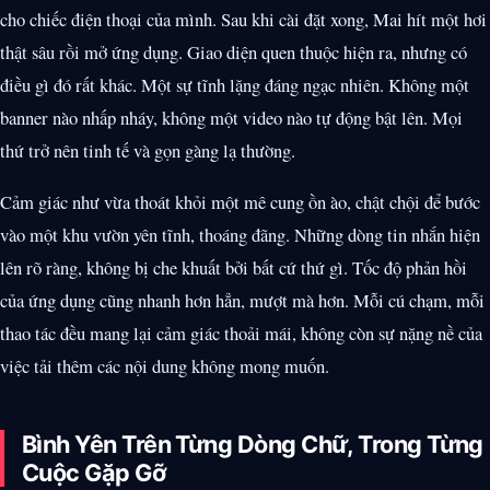
cho chiếc điện thoại của mình. Sau khi cài đặt xong, Mai hít một hơi
thật sâu rồi mở ứng dụng. Giao diện quen thuộc hiện ra, nhưng có
điều gì đó rất khác. Một sự tĩnh lặng đáng ngạc nhiên. Không một
banner nào nhấp nháy, không một video nào tự động bật lên. Mọi
thứ trở nên tinh tế và gọn gàng lạ thường.
Cảm giác như vừa thoát khỏi một mê cung ồn ào, chật chội để bước
vào một khu vườn yên tĩnh, thoáng đãng. Những dòng tin nhắn hiện
lên rõ ràng, không bị che khuất bởi bất cứ thứ gì. Tốc độ phản hồi
của ứng dụng cũng nhanh hơn hẳn, mượt mà hơn. Mỗi cú chạm, mỗi
thao tác đều mang lại cảm giác thoải mái, không còn sự nặng nề của
việc tải thêm các nội dung không mong muốn.
Bình Yên Trên Từng Dòng Chữ, Trong Từng
Cuộc Gặp Gỡ