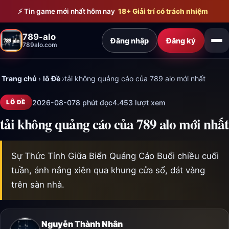
Bỏ qua đến nội dung chính
⚡ Tin game mới nhất hôm nay
18+ Giải trí có trách nhiệm
789-alo
Đăng nhập
Đăng ký
789alo.com
Trang chủ
›
lô Đề
›
tải không quảng cáo của 789 alo mới nhất
2026-08-07
8 phút đọc
4.453 lượt xem
LÔ ĐỀ
tải không quảng cáo của 789 alo mới nhất
Sự Thức Tỉnh Giữa Biển Quảng Cáo Buổi chiều cuối
tuần, ánh nắng xiên qua khung cửa sổ, dát vàng
trên sàn nhà.
Nguyễn Thành Nhân