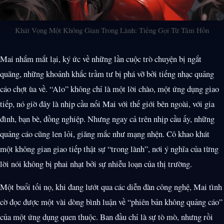
Khát Vọng Một Không Gian Trong Lành: Tiếng Gọi Từ Tâm Hồn
Mai nhắm mắt lại, ký ức về những lần cuộc trò chuyện bị ngắt
quãng, những khoảnh khắc trầm tư bị phá vỡ bởi tiếng nhạc quảng
cáo chợt ùa về. “Alo” không chỉ là một lời chào, một ứng dụng giao
tiếp, nó giờ đây là nhịp cầu nối Mai với thế giới bên ngoài, với gia
đình, bạn bè, đồng nghiệp. Nhưng ngay cả trên nhịp cầu ấy, những
quảng cáo cũng len lỏi, giăng mắc như mạng nhện. Cô khao khát
một không gian giao tiếp thật sự “trong lành”, nơi ý nghĩa của từng
lời nói không bị phai nhạt bởi sự nhiễu loạn của thị trường.
Một buổi tối nọ, khi đang lướt qua các diễn đàn công nghệ, Mai tình
cờ đọc được một vài dòng bình luận về “phiên bản không quảng cáo”
của một ứng dụng quen thuộc. Ban đầu chỉ là sự tò mò, nhưng rồi