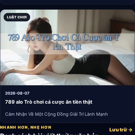
ngờ tới. Mình từng tìm thấy một game về trồng cây ảo rất
đẹp và yên bình chỉ qua một đường link chia sẻ trên mạng
xã hội.
LUẬT CHƠI
2026-08-07
789 alo Trò chơi cá cược ăn tiền thật
Cảm Nhận Về Một Cộng Đồng Giải Trí Lành Mạnh
NHANH HƠN, NHẸ HƠN
Lưu trữ →