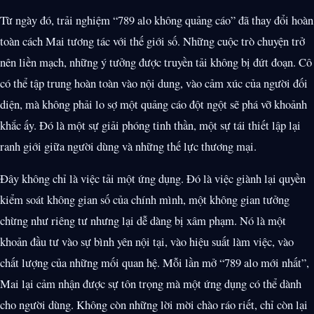
Từ ngày đó, trải nghiệm “789 alo không quảng cáo” đã thay đổi hoàn
toàn cách Mai tương tác với thế giới số. Những cuộc trò chuyện trở
nên liền mạch, những ý tưởng được truyền tải không bị đứt đoạn. Cô
có thể tập trung hoàn toàn vào nội dung, vào cảm xúc của người đối
diện, mà không phải lo sợ một quảng cáo đột ngột sẽ phá vỡ khoảnh
khắc ấy. Đó là một sự giải phóng tinh thần, một sự tái thiết lập lại
ranh giới giữa người dùng và những thế lực thương mại.
Đây không chỉ là việc tải một ứng dụng. Đó là việc giành lại quyền
kiểm soát không gian số của chính mình, một không gian tưởng
chừng như riêng tư nhưng lại dễ dàng bị xâm phạm. Nó là một
khoản đầu tư vào sự bình yên nội tại, vào hiệu suất làm việc, vào
chất lượng của những mối quan hệ. Mỗi lần mở “789 alo mới nhất”,
Mai lại cảm nhận được sự tôn trọng mà một ứng dụng có thể dành
cho người dùng. Không còn những lời mời chào ráo riết, chỉ còn lại