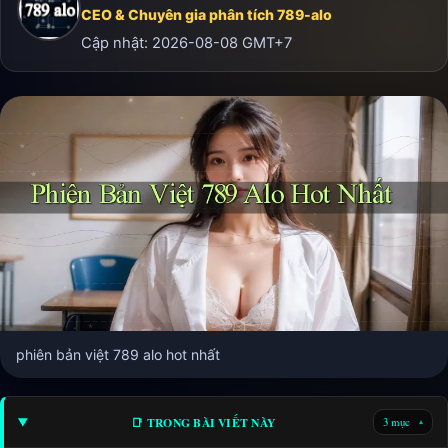
CEO & Chuyên gia phân tích 789-alo
Cập nhật:
2026-08-08
GMT+7
phiên bản việt 789 alo hot nhất
📑 TRONG BÀI VIẾT NÀY
3 mục
▾