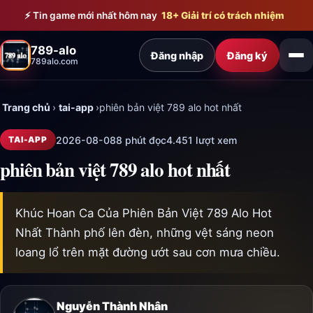
Bỏ qua đến nội dung chính
⚡ Tin game mới nhất hôm nay
18+ Giải trí có trách nhiệm
789-alo
Đăng nhập
Đăng ký
789alo.com
Trang chủ
›
tai-app
›
phiên bản việt 789 alo hot nhất
2026-08-08
8 phút đọc
4.451 lượt xem
TAI-APP
phiên bản việt 789 alo hot nhất
Khúc Hoan Ca Của Phiên Bản Việt 789 Alo Hot
Nhất Thành phố lên đèn, những vệt sáng neon
loang lổ trên mặt đường ướt sau cơn mưa chiều.
Nguyễn Thành Nhân