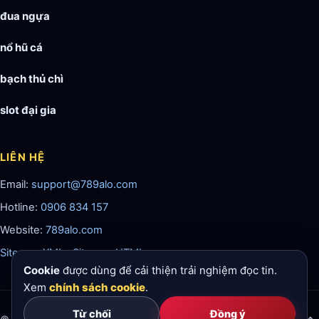
đua ngựa
nổ hũ cá
bạch thủ chì
slot đại gia
LIÊN HỆ
Email:
support@789alo.com
Hotline:
0906 834 157
Website:
789alo.com
Sitemap XML
·
Sitemap HTML
Cookie
được dùng để cải thiện trải nghiệm đọc tin.
Xem
chính sách cookie
.
Từ chối
Đồng ý