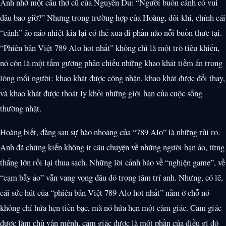
Anh nhớ một câu thơ cũ của Nguyễn Du: “Người buồn cảnh có vui
đâu bao giờ?” Nhưng trong trường hợp của Hoàng, đôi khi, chính cái
“cảnh” ảo náo nhiệt kia lại có thể xua đi phần nào nỗi buồn thực tại.
“Phiên bản Việt 789 Alo hot nhất” không chỉ là một trò tiêu khiển,
nó còn là một tấm gương phản chiếu những khao khát tiềm ẩn trong
lòng mỗi người: khao khát được công nhận, khao khát được đổi thay,
và khao khát được thoát ly khỏi những giới hạn của cuộc sống
thường nhật.
Hoàng biết, đằng sau sự hào nhoáng của “789 Alo” là những rủi ro.
Anh đã chứng kiến không ít câu chuyện về những người bạn ảo, từng
thắng lớn rồi lại thua sạch. Những lời cảnh báo về “nghiện game”, về
“cạm bẫy ảo” vẫn vang vọng đâu đó trong tâm trí anh. Nhưng, có lẽ,
cái sức hút của “phiên bản Việt 789 Alo hot nhất” nằm ở chỗ nó
không chỉ hứa hẹn tiền bạc, mà nó hứa hẹn một cảm giác. Cảm giác
được làm chủ vận mệnh, cảm giác được là một phần của điều gì đó