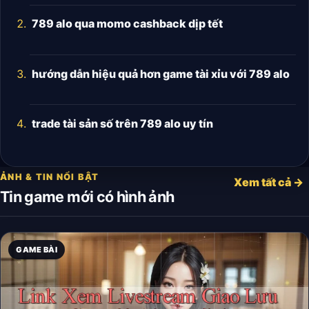
789 alo qua momo cashback dịp tết
hướng dẫn hiệu quả hơn game tài xỉu với 789 alo
trade tài sản số trên 789 alo uy tín
ẢNH & TIN NỔI BẬT
Xem tất cả →
Tin game mới có hình ảnh
GAME BÀI