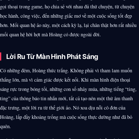
gọi thoại trong game, họ chia sẻ với nhau đủ thứ chuyện, từ chuyện
học hành, công việc, đến những giấc mơ về một cuộc sống tốt đẹp
hơn. Mối quan hệ ảo này, một cách kỳ lạ, lại chân thật hơn rất nhiều
mối quan hệ hời hợt mà Hoàng có được ngoài đời.
Lời Ru Từ Màn Hình Phát Sáng
Có những đêm, Hoàng thức trắng. Không phải vì tham lam muốn
thắng lớn, mà vì cảm giác được kết nối. Khi màn hình điện thoại
sáng rực trong bóng tối, những con số nhảy múa, những tiếng “ting,
ting” của thông báo tin nhắn mới, tất cả tạo nên một thứ âm thanh
đặc trưng, một lời ru từ thế giới ảo. Nó xoa dịu nỗi cô đơn của
Hoàng, lấp đầy khoảng trống mà cuộc sống thực dường như đã bỏ
quên.