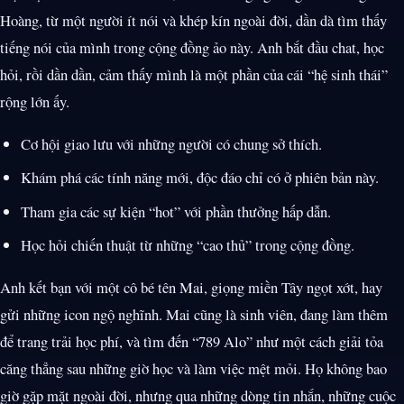
Hoàng, từ một người ít nói và khép kín ngoài đời, dần dà tìm thấy
tiếng nói của mình trong cộng đồng ảo này. Anh bắt đầu chat, học
hỏi, rồi dần dần, cảm thấy mình là một phần của cái “hệ sinh thái”
rộng lớn ấy.
Cơ hội giao lưu với những người có chung sở thích.
Khám phá các tính năng mới, độc đáo chỉ có ở phiên bản này.
Tham gia các sự kiện “hot” với phần thưởng hấp dẫn.
Học hỏi chiến thuật từ những “cao thủ” trong cộng đồng.
Anh kết bạn với một cô bé tên Mai, giọng miền Tây ngọt xớt, hay
gửi những icon ngộ nghĩnh. Mai cũng là sinh viên, đang làm thêm
để trang trải học phí, và tìm đến “789 Alo” như một cách giải tỏa
căng thẳng sau những giờ học và làm việc mệt mỏi. Họ không bao
giờ gặp mặt ngoài đời, nhưng qua những dòng tin nhắn, những cuộc