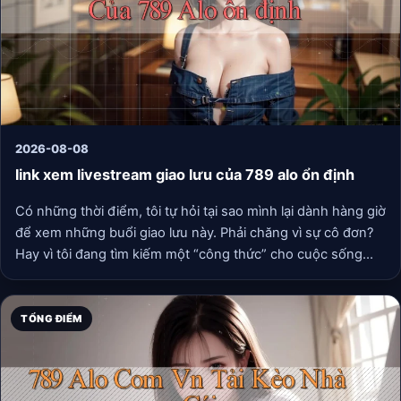
2026-08-08
link xem livestream giao lưu của 789 alo ổn định
Có những thời điểm, tôi tự hỏi tại sao mình lại dành hàng giờ
để xem những buổi giao lưu này. Phải chăng vì sự cô đơn?
Hay vì tôi đang tìm kiếm một “công thức” cho cuộc sống
của chính mình? Có lẽ, cả hai. Nhưng hơn hết, tôi nhận ra
rằng, chúng ta luôn cần những nơi chốn, dù là trên không
gian mạng, nơi mà mọi thứ được vận hành một cách chỉn
TỔNG ĐIỂM
chu, nơi tiếng nói của mình được lắng nghe mà không bị
nhiễu bởi tạp âm.