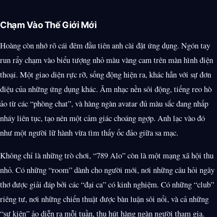
Chạm Vào Thế Giới Mới
Hoàng còn nhớ rõ cái đêm đầu tiên anh cài đặt ứng dụng. Ngón tay
run rẩy chạm vào biểu tượng nhỏ màu vàng cam trên màn hình điện
thoại. Một giao diện rực rỡ, sống động hiện ra, khác hẳn với sự đơn
điệu của những ứng dụng khác. Âm nhạc nền sôi động, tiếng reo hò
ảo từ các “phòng chat”, và hàng ngàn avatar đủ màu sắc đang nhấp
nháy liên tục, tạo nên một cảm giác choáng ngợp. Anh lạc vào đó
như một người lữ hành vừa tìm thấy ốc đảo giữa sa mạc.
Không chỉ là những trò chơi, “789 Alo” còn là một mạng xã hội thu
nhỏ. Có những “room” dành cho người mới, nơi những câu hỏi ngây
thơ được giải đáp bởi các “đại ca” có kinh nghiệm. Có những “club”
riêng tư, nơi những chiến thuật được bàn luận sôi nổi, và cả những
“sự kiện” ảo diễn ra mỗi tuần, thu hút hàng ngàn người tham gia.