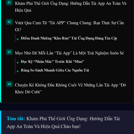
Khám Phá Thế Giới Ứng Dụng: Hướng Dẫn Tải App An Toàn Và
Hiệu Quả
Vượt Qua Cụm Từ “Tải APP” Chung Chung: Bạn Thực Sự Cần
Gì?
Điểm Danh Những “Kho Báu” Tải Ứng Dụng Đáng Tin Cậy
Mẹo Nhỏ Để Mỗi Lần “Tải App” Là Một Trải Nghiệm Suôn Sẻ
Đọc Kỹ “Nhãn Mác” Trước Khi “Mua”
Bảng So Sánh Nhanh Giữa Các Nguồn Tải
Chuyện Kể Không Đầu Không Cuối Về Những Lần Tải App “Dở
Khóc Dở Cười”
Tóm tắt:
Khám Phá Thế Giới Ứng Dụng: Hướng Dẫn Tải
App An Toàn Và Hiệu Quả Chào bạn!