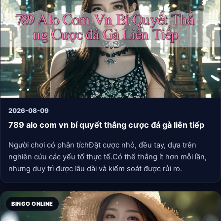
thống, rồi chờ đợi cùng mọi người trong gia đình, lại mang
đến một cảm giác an toàn và thú vị riêng, phần thưởng dù
có nhỏ thôi nhưng niềm vui thì lại rất thật.
2026-08-09
789 alo com vn bí quyết thắng cược đá gà liên tiếp
Người chơi có phân tíchĐặt cược nhỏ, đều tay, dựa trên
nghiên cứu các yếu tố thực tế.Có thể thắng ít hơn mỗi lần,
nhưng duy trì được lâu dài và kiểm soát được rủi ro.
BINGO ONLINE