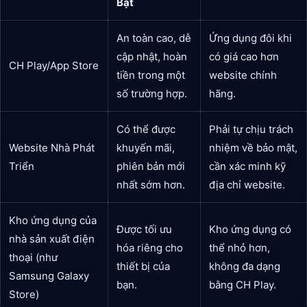
Bật
An toàn cao, dễ
Ứng dụng đôi khi
cập nhật, hoàn
có giá cao hơn
CH Play/App Store
tiền trong một
website chính
số trường hợp.
hãng.
Có thể được
Phải tự chịu trách
Website Nhà Phát
khuyến mãi,
nhiệm về bảo mật,
Triển
phiên bản mới
cần xác minh kỹ
nhất sớm hơn.
địa chỉ website.
Kho ứng dụng của
Được tối ưu
Kho ứng dụng có
nhà sản xuất điện
hóa riêng cho
thể nhỏ hơn,
thoại (như
thiết bị của
không đa dạng
Samsung Galaxy
bạn.
bằng CH Play.
Store)