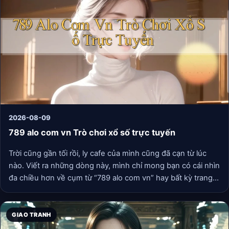
2026-08-09
789 alo com vn Trò chơi xổ số trực tuyến
Trời cũng gần tối rồi, ly cafe của mình cũng đã cạn từ lúc
nào. Viết ra những dòng này, mình chỉ mong bạn có cái nhìn
đa chiều hơn về cụm từ “789 alo com vn” hay bất kỳ trang
xổ số trực tuyến nào tương tự. Nó hấp dẫn, tiện lợi thật đấy,
nhưng cái bóng của rủi ro luôn lơ lửng phía sau. Giải trí thì
tốt thôi, nhưng mà phải giữ cái đầu lạnh, bạn nhỉ. Có lẽ, đôi
GIAO TRANH
khi việc ra tiệm tạp hóa đầu ngõ mua một tờ vé số truyền