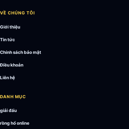
VỀ CHÚNG TÔI
Giới thiệu
Tin tức
Chính sách bảo mật
Điều khoản
Liên hệ
DANH MỤC
giải đấu
rồng hổ online