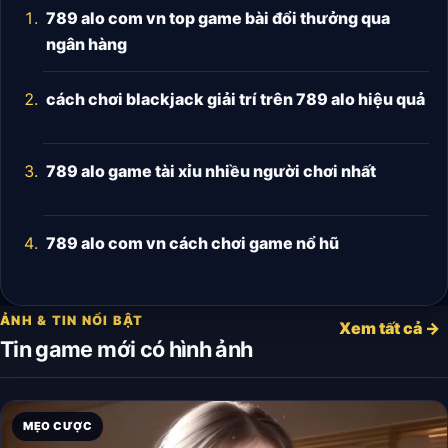
789 alo com vn top game bài đổi thưởng qua
ngân hàng
cách chơi blackjack giải trí trên 789 alo hiệu quả
789 alo game tài xỉu nhiều người chơi nhất
789 alo com vn cách chơi game nổ hũ
ẢNH & TIN NỔI BẬT
Xem tất cả →
Tin game mới có hình ảnh
MẸO CƯỢC