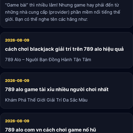
“Game bài” thì nhiều lắm! Nhưng game hay phải đến từ
những nhà cung cấp (provider) phần mềm nổi tiếng thế
giới. Bạn có thể nghe tên các hãng như:
2026-08-09
cách chơi blackjack giải trí trên 789 alo hiệu quả
789 Alo – Người Bạn Đồng Hành Tận Tâm
2026-08-09
789 alo game tài xỉu nhiều người chơi nhất
Khám Phá Thế Giới Giải Trí Đa Sắc Màu
2026-08-09
789 alo com vn cách chơi game nổ hũ