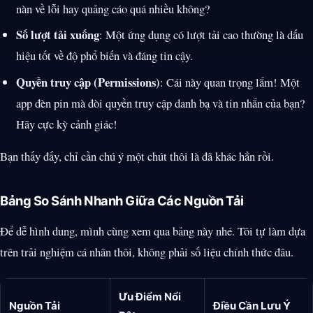
nàn về lỗi hay quảng cáo quá nhiều không?
Số lượt tải xuống
: Một ứng dụng có lượt tải cao thường là dấu
hiệu tốt về độ phổ biến và đáng tin cậy.
Quyền truy cập (Permissions)
: Cái này quan trọng lắm! Một
app đèn pin mà đòi quyền truy cập danh bạ và tin nhắn của bạn?
Hãy cực kỳ cảnh giác!
Bạn thấy đấy, chỉ cần chú ý một chút thôi là đã khác hẳn rồi.
Bảng So Sánh Nhanh Giữa Các Nguồn Tải
Để dễ hình dung, mình cùng xem qua bảng này nhé. Tôi tự làm dựa
trên trải nghiệm cá nhân thôi, không phải số liệu chính thức đâu.
Ưu Điểm Nổi
Nguồn Tải
Điều Cần Lưu Ý