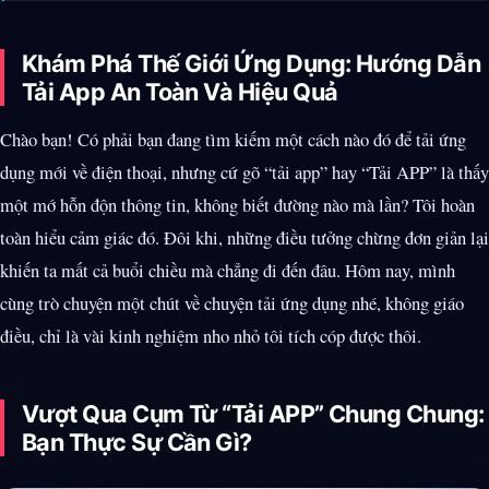
Khám Phá Thế Giới Ứng Dụng: Hướng Dẫn
Tải App An Toàn Và Hiệu Quả
Chào bạn! Có phải bạn đang tìm kiếm một cách nào đó để tải ứng
dụng mới về điện thoại, nhưng cứ gõ “tải app” hay “Tải APP” là thấy
một mớ hỗn độn thông tin, không biết đường nào mà lần? Tôi hoàn
toàn hiểu cảm giác đó. Đôi khi, những điều tưởng chừng đơn giản lại
khiến ta mất cả buổi chiều mà chẳng đi đến đâu. Hôm nay, mình
cùng trò chuyện một chút về chuyện tải ứng dụng nhé, không giáo
điều, chỉ là vài kinh nghiệm nho nhỏ tôi tích cóp được thôi.
Vượt Qua Cụm Từ “Tải APP” Chung Chung:
Bạn Thực Sự Cần Gì?