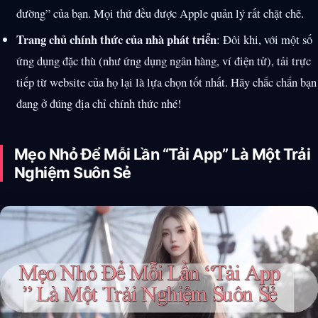
đường” của bạn. Mọi thứ đều được Apple quản lý rất chặt chẽ.
Trang chủ chính thức của nhà phát triển
: Đôi khi, với một số
ứng dụng đặc thù (như ứng dụng ngân hàng, ví điện tử), tải trực
tiếp từ website của họ lại là lựa chọn tốt nhất. Hãy chắc chắn bạn
đang ở đúng địa chỉ chính thức nhé!
Mẹo Nhỏ Để Mỗi Lần “Tải App” Là Một Trải
Nghiệm Suôn Sẻ