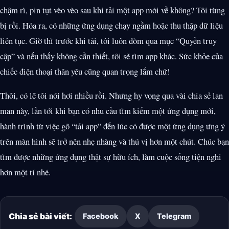
chậm rì, pin tụt vèo vèo sau khi tải một app mới về không? Tôi từng
bị rồi. Hóa ra, có những ứng dụng chạy ngầm hoặc thu thập dữ liệu
liên tục. Giờ thì trước khi tải, tôi luôn dòm qua mục “Quyền truy
cập” và nếu thấy không cần thiết, tôi sẽ tìm app khác. Sức khỏe của
chiếc điện thoại thân yêu cũng quan trọng lắm chứ!
Thôi, có lẽ tôi nói hơi nhiều rồi. Nhưng hy vọng qua vài chia sẻ lan
man này, lần tới khi bạn có nhu cầu tìm kiếm một ứng dụng mới,
hành trình từ việc gõ “tải app” đến lúc có được một ứng dụng ưng ý
trên màn hình sẽ trở nên nhẹ nhàng và thú vị hơn một chút. Chúc bạn
tìm được những ứng dụng thật sự hữu ích, làm cuộc sống tiện nghi
hơn một tí nhé.
Chia sẻ bài viết:
Facebook
X
Telegram