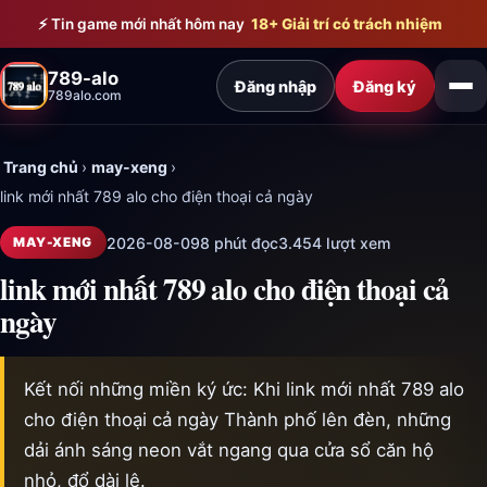
Bỏ qua đến nội dung chính
⚡ Tin game mới nhất hôm nay
18+ Giải trí có trách nhiệm
789-alo
Đăng nhập
Đăng ký
789alo.com
Trang chủ
›
may-xeng
›
link mới nhất 789 alo cho điện thoại cả ngày
2026-08-09
8 phút đọc
3.454 lượt xem
MAY-XENG
link mới nhất 789 alo cho điện thoại cả
ngày
Kết nối những miền ký ức: Khi link mới nhất 789 alo
cho điện thoại cả ngày Thành phố lên đèn, những
dải ánh sáng neon vắt ngang qua cửa sổ căn hộ
nhỏ, đổ dài lê.