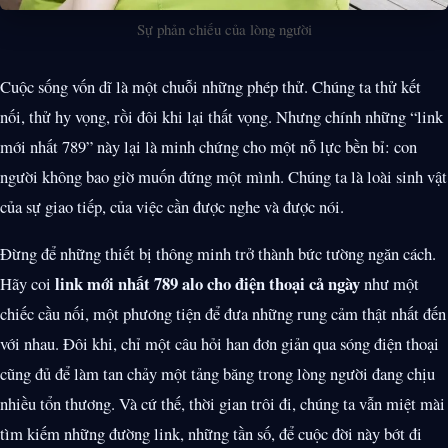
Sự phản chiếu của lòng người
Cuộc sống vốn dĩ là một chuỗi những phép thử. Chúng ta thử kết
nối, thử hy vọng, rồi đôi khi lại thất vọng. Nhưng chính những “link
mới nhất 789” này lại là minh chứng cho một nỗ lực bền bỉ: con
người không bao giờ muốn đứng một mình. Chúng ta là loài sinh vật
của sự giao tiếp, của việc cần được nghe và được nói.
Đừng để những thiết bị thông minh trở thành bức tường ngăn cách.
link mới nhất 789 alo cho điện thoại cả ngày
Hãy coi
như một
chiếc cầu nối, một phương tiện để đưa những rung cảm thật nhất đến
với nhau. Đôi khi, chỉ một câu hỏi han đơn giản qua sóng điện thoại
cũng đủ để làm tan chảy một tảng băng trong lòng người đang chịu
nhiều tổn thương. Và cứ thế, thời gian trôi đi, chúng ta vẫn miệt mài
tìm kiếm những đường link, những tần số, để cuộc đời này bớt đi