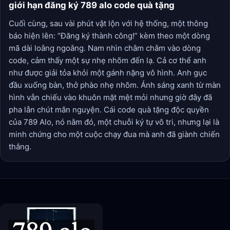
giới hạn đăng ký 789 alo code quà tặng
Cuối cùng, sau vài phút vật lộn với hệ thống, một thông
báo hiện lên: “Đăng ký thành công!” kèm theo một dòng
mã dài loằng ngoằng. Nam nhìn chằm chằm vào dòng
code, cảm thấy một sự nhẹ nhõm đến lạ. Cả cơ thể anh
như được giải tỏa khỏi một gánh nặng vô hình. Anh gục
đầu xuống bàn, thở phào nhẹ nhõm. Ánh sáng xanh từ màn
hình vẫn chiếu vào khuôn mặt mệt mỏi nhưng giờ đây đã
pha lẫn chút mãn nguyện. Cái code quà tặng độc quyền
của 789 Alo, nó nằm đó, một chuỗi ký tự vô tri, nhưng lại là
minh chứng cho một cuộc chạy đua mà anh đã giành chiến
thắng.