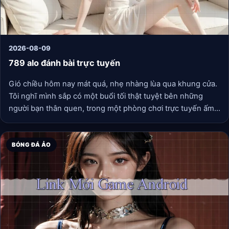
2026-08-09
789 alo đánh bài trực tuyến
Gió chiều hôm nay mát quá, nhẹ nhàng lùa qua khung cửa.
Tôi nghĩ mình sắp có một buổi tối thật tuyệt bên những
người bạn thân quen, trong một phòng chơi trực tuyến ấm
cúng nào đó, cùng nhau chia sẻ những câu chuyện không
đầu không cuối, và thỉnh thoảng lại bật lên tiếng cười vì một
tình huống bất ngờ nào đó. Cuộc sống, đôi khi, những điều
BÓNG ĐÁ ẢO
giản dị và chân thành như thế lại là thứ đáng trân trọng
nhất.