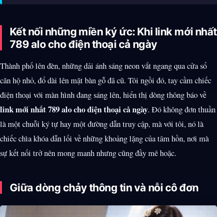
Kết nối những miền ký ức: Khi link mới nhất
789 alo cho điện thoại cả ngày
Thành phố lên đèn, những dải ánh sáng neon vắt ngang qua cửa sổ
căn hộ nhỏ, đổ dài lên mặt bàn gỗ đã cũ. Tôi ngồi đó, tay cầm chiếc
điện thoại với màn hình đang sáng lên, hiển thị dòng thông báo về
link mới nhất 789 alo cho điện thoại cả ngày
. Đó không đơn thuần
là một chuỗi ký tự hay một đường dẫn truy cập, mà với tôi, nó là
chiếc chìa khóa dẫn lối về những khoảng lặng của tâm hồn, nơi mà
sự kết nối trở nên mong manh nhưng cũng đầy mê hoặc.
Giữa dòng chảy thông tin và nỗi cô đơn