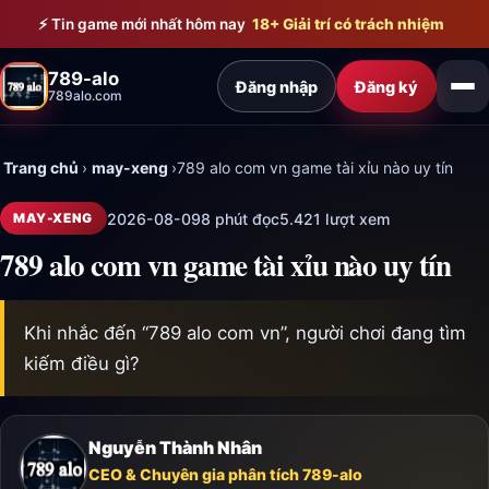
Bỏ qua đến nội dung chính
⚡ Tin game mới nhất hôm nay
18+ Giải trí có trách nhiệm
789-alo
Đăng nhập
Đăng ký
789alo.com
Trang chủ
›
may-xeng
›
789 alo com vn game tài xỉu nào uy tín
2026-08-09
8 phút đọc
5.421 lượt xem
MAY-XENG
789 alo com vn game tài xỉu nào uy tín
Khi nhắc đến “789 alo com vn”, người chơi đang tìm
kiếm điều gì?
Nguyễn Thành Nhân
CEO & Chuyên gia phân tích 789-alo