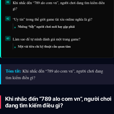
Khi nhắc đến “789 alo com vn”, người chơi đang tìm kiếm điều
gì?
“Uy tín” trong thế giới game tài xỉu online nghĩa là gì?
Những “bẫy” người chơi mới hay gặp phải
Làm sao để tự mình đánh giá một trang game?
Một vài tiêu chí kỹ thuật cần quan tâm
Tóm tắt:
Khi nhắc đến “789 alo com vn”, người chơi đang
tìm kiếm điều gì?
Khi nhắc đến “789 alo com vn”, người chơi
đang tìm kiếm điều gì?