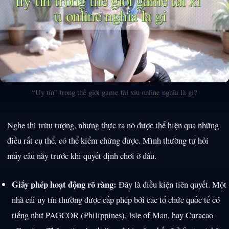
“Uy tín” trong thế giới game tài xỉu online nghĩa là gì?
Nghe thì trừu tượng, nhưng thực ra nó được thể hiện qua những
điều rất cụ thể, có thể kiểm chứng được. Mình thường tự hỏi
mấy câu này trước khi quyết định chơi ở đâu.
Giấy phép hoạt động rõ ràng:
Đây là điều kiện tiên quyết. Một
nhà cái uy tín thường được cấp phép bởi các tổ chức quốc tế có
tiếng như PAGCOR (Philippines), Isle of Man, hay Curacao