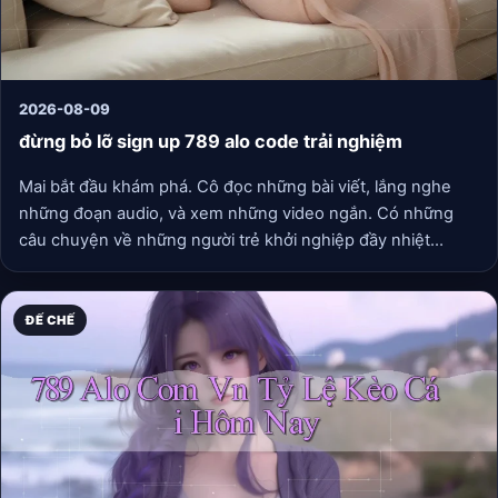
2026-08-09
đừng bỏ lỡ sign up 789 alo code trải nghiệm
Mai bắt đầu khám phá. Cô đọc những bài viết, lắng nghe
những đoạn audio, và xem những video ngắn. Có những
câu chuyện về những người trẻ khởi nghiệp đầy nhiệt
huyết, những lời tâm sự về tình yêu tan vỡ, những bản nhạc
indie lạ lẫm mà cuốn hút. Mỗi nội dung dường như đều
được chăm chút, mang một dấu ấn riêng, một hơi thở chân
ĐẾ CHẾ
thật. Cô cảm thấy như mình đang lạc vào một thư viện
khổng lồ của những tâm hồn, nơi mà sự tĩnh lặng của màn
đêm được lấp đầy bằng những tiếng lòng thổn thức.