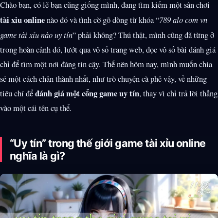
Chào bạn, có lẽ bạn cũng giống mình, đang tìm kiếm một sân chơi
tài xỉu online
nào đó và tình cờ gõ dòng từ khóa “
789 alo com vn
game tài xỉu nào uy tín
” phải không? Thú thật, mình cũng đã từng ở
trong hoàn cảnh đó, lướt qua vô số trang web, đọc vô số bài đánh giá
chỉ để tìm một nơi đáng tin cậy. Thế nên hôm nay, mình muốn chia
sẻ một cách chân thành nhất, như trò chuyện cà phê vậy, về những
đánh giá một cổng game uy tín
tiêu chí để
, thay vì chỉ trả lời thẳng
vào một cái tên cụ thể.
“Uy tín” trong thế giới game tài xỉu online
nghĩa là gì?