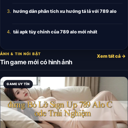
hướng dẫn phân tích xu hướng tá lả với 789 alo
tải apk tùy chỉnh của 789 alo mới nhất
ẢNH & TIN NỔI BẬT
Xem tất cả →
Tin game mới có hình ảnh
GAME UY TÍN