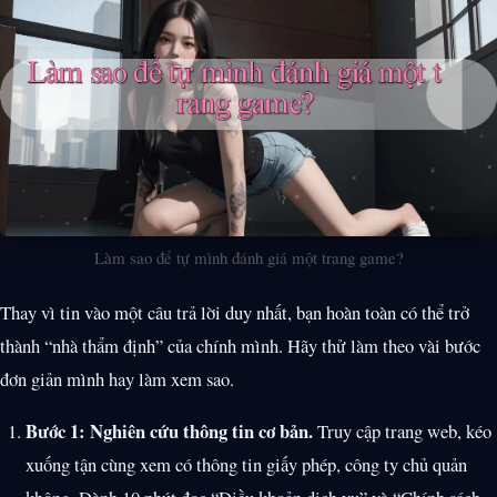
Làm sao để tự mình đánh giá một trang game?
Thay vì tin vào một câu trả lời duy nhất, bạn hoàn toàn có thể trở
thành “nhà thẩm định” của chính mình. Hãy thử làm theo vài bước
đơn giản mình hay làm xem sao.
Bước 1: Nghiên cứu thông tin cơ bản.
Truy cập trang web, kéo
xuống tận cùng xem có thông tin giấy phép, công ty chủ quản