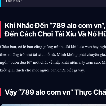
Thế Nào?
Khi Nhắc Đến “789 alo com vn”
Đến Cách Chơi Tài Xỉu Và Nổ 
Chào bạn, có lẽ bạn cũng giống mình, đôi khi lướt web hay n
theo những trò như tài xỉu, nổ hũ. Mình không phải chuyên gia
ngồi “buôn dưa lê” một chút về mấy khái niệm này xem sao. Mì
kiểu giải thích cho một người bạn chưa biết gì vậy.
Vậy “789 alo com vn” Thực Chấ