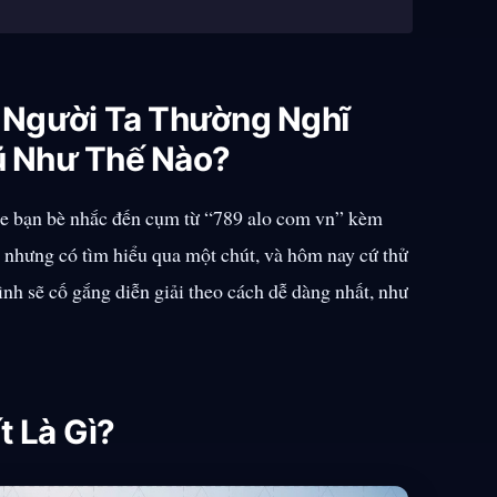
, Người Ta Thường Nghĩ
Hũ Như Thế Nào?
ghe bạn bè nhắc đến cụm từ “789 alo com vn” kèm
, nhưng có tìm hiểu qua một chút, và hôm nay cứ thử
nh sẽ cố gắng diễn giải theo cách dễ dàng nhất, như
t Là Gì?