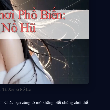
n: Tài Xỉu và Nổ Hũ
hũ”. Chắc bạn cũng tò mò không biết chúng chơi thế