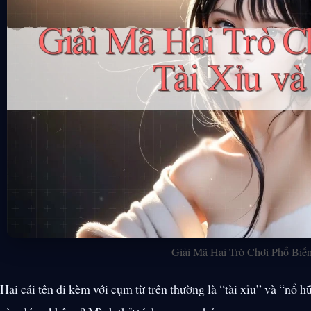
Giải Mã Hai Trò Chơi Phổ Biế
Hai cái tên đi kèm với cụm từ trên thường là “tài xỉu” và “nổ 