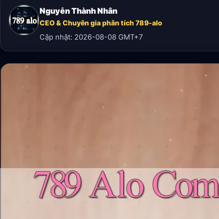
Nguyễn Thành Nhân
CEO & Chuyên gia phân tích 789-alo
Cập nhật:
2026-08-08
GMT+7