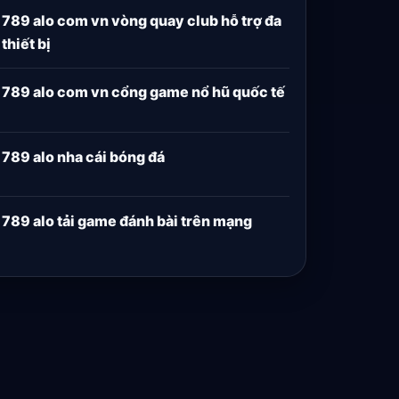
789 alo com vn vòng quay club hỗ trợ đa
thiết bị
789 alo com vn cổng game nổ hũ quốc tế
789 alo nha cái bóng đá
789 alo tải game đánh bài trên mạng