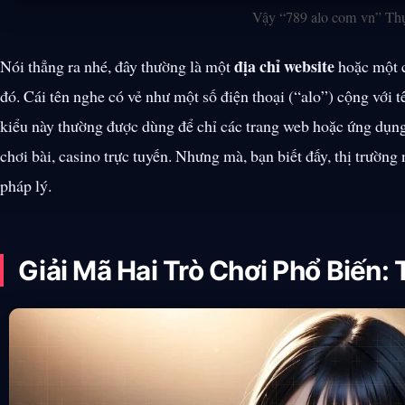
Vậy “789 alo com vn” Th
địa chỉ website
Nói thẳng ra nhé, đây thường là một
hoặc một c
đó. Cái tên nghe có vẻ như một số điện thoại (“alo”) cộng với 
kiểu này thường được dùng để chỉ các trang web hoặc ứng dụng c
chơi bài, casino trực tuyến. Nhưng mà, bạn biết đấy, thị trườn
pháp lý.
Giải Mã Hai Trò Chơi Phổ Biến: 