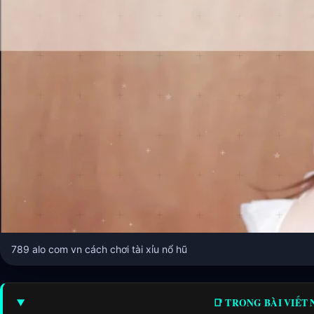
789 alo com vn cách chơi tài xỉu nổ hũ
📑 TRONG BÀI VIẾT