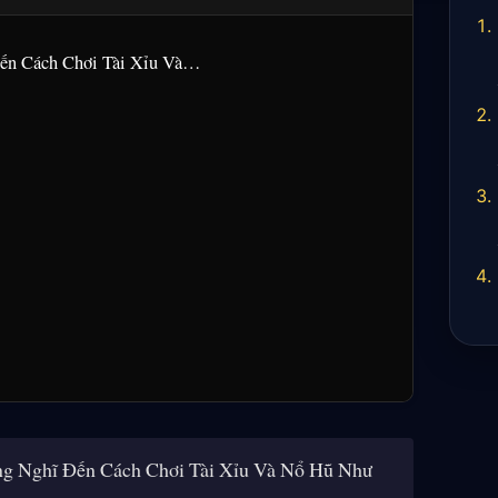
Đến Cách Chơi Tài Xỉu Và…
ng Nghĩ Đến Cách Chơi Tài Xỉu Và Nổ Hũ Như