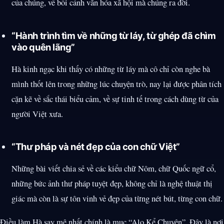
của chúng, về bối cảnh văn hóa xã hội mà chúng ra đời.
“Hành trình tìm về những từ láy, từ ghép đã chìm
vào quên lãng”
Hà kinh ngạc khi thấy có những từ láy mà cô chỉ còn nghe bà
mình thốt lên trong những lúc chuyện trò, nay lại được phân tích
cặn kẽ về sắc thái biểu cảm, về sự tinh tế trong cách dùng từ của
người Việt xưa.
“Thư pháp và nét đẹp của con chữ Việt”
Những bài viết chia sẻ về các kiểu chữ Nôm, chữ Quốc ngữ cổ,
những bức ảnh thư pháp tuyệt đẹp, không chỉ là nghệ thuật thị
giác mà còn là sự tôn vinh vẻ đẹp của từng nét bút, từng con chữ.
Điều làm Hà say mê nhất chính là mục “Alo Kể Chuyện”. Đây là nơi