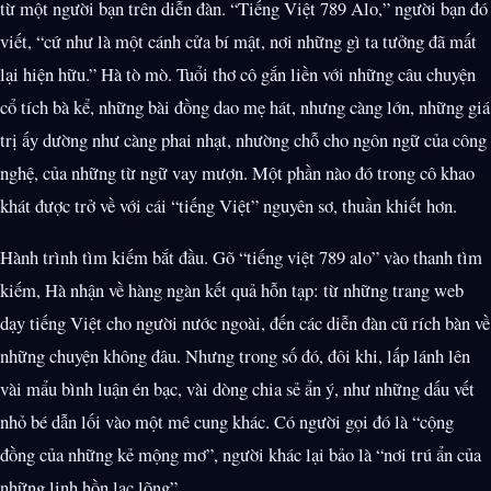
từ một người bạn trên diễn đàn. “Tiếng Việt 789 Alo,” người bạn đó
viết, “cứ như là một cánh cửa bí mật, nơi những gì ta tưởng đã mất
lại hiện hữu.” Hà tò mò. Tuổi thơ cô gắn liền với những câu chuyện
cổ tích bà kể, những bài đồng dao mẹ hát, nhưng càng lớn, những giá
trị ấy dường như càng phai nhạt, nhường chỗ cho ngôn ngữ của công
nghệ, của những từ ngữ vay mượn. Một phần nào đó trong cô khao
khát được trở về với cái “tiếng Việt” nguyên sơ, thuần khiết hơn.
Hành trình tìm kiếm bắt đầu. Gõ “tiếng việt 789 alo” vào thanh tìm
kiếm, Hà nhận về hàng ngàn kết quả hỗn tạp: từ những trang web
dạy tiếng Việt cho người nước ngoài, đến các diễn đàn cũ rích bàn về
những chuyện không đâu. Nhưng trong số đó, đôi khi, lấp lánh lên
vài mẩu bình luận én bạc, vài dòng chia sẻ ẩn ý, như những dấu vết
nhỏ bé dẫn lối vào một mê cung khác. Có người gọi đó là “cộng
đồng của những kẻ mộng mơ”, người khác lại bảo là “nơi trú ẩn của
những linh hồn lạc lõng”.