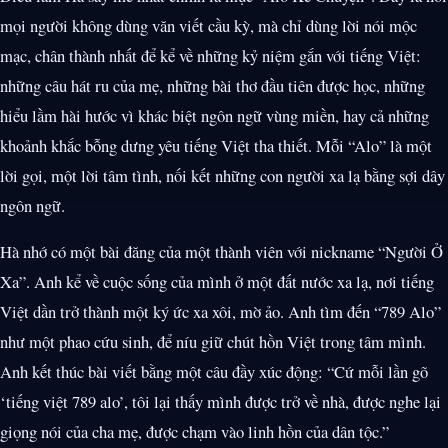
mọi người không dùng văn viết cầu kỳ, mà chỉ dùng lời nói mộc
mạc, chân thành nhất để kể về những kỷ niệm gắn với tiếng Việt:
những câu hát ru của mẹ, những bài thơ đầu tiên được học, những
hiểu lầm hài hước vì khác biệt ngôn ngữ vùng miền, hay cả những
khoảnh khắc bỗng dưng yêu tiếng Việt tha thiết. Mỗi “Alo” là một
lời gọi, một lời tâm tình, nối kết những con người xa lạ bằng sợi dây
ngôn ngữ.
Hà nhớ có một bài đăng của một thành viên với nickname “Người Ở
Xa”. Anh kể về cuộc sống của mình ở một đất nước xa lạ, nơi tiếng
Việt dần trở thành một ký ức xa xôi, mờ ảo. Anh tìm đến “789 Alo”
như một phao cứu sinh, để níu giữ chút hồn Việt trong tâm mình.
Anh kết thúc bài viết bằng một câu đầy xúc động: “Cứ mỗi lần gõ
‘tiếng việt 789 alo’, tôi lại thấy mình được trở về nhà, được nghe lại
giọng nói của cha mẹ, được chạm vào linh hồn của dân tộc.”