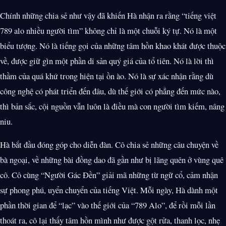
Chính những chia sẻ như vậy đã khiến Hà nhận ra rằng “tiếng việt
789 alo nhiều người tìm” không chỉ là một chuỗi ký tự. Nó là một
biểu tượng. Nó là tiếng gọi của những tâm hồn khao khát được thuộc
về, được giữ gìn một phần di sản quý giá của tổ tiên. Nó là lời thì
thầm của quá khứ trong hiện tại ồn ào. Nó là sự xác nhận rằng dù
công nghệ có phát triển đến đâu, dù thế giới có phẳng đến mức nào,
thì bản sắc, cội nguồn vẫn luôn là điều mà con người tìm kiếm, nâng
niu.
Hà bắt đầu đóng góp cho diễn đàn. Cô chia sẻ những câu chuyện về
bà ngoại, về những bài đồng dao đã gần như bị lãng quên ở vùng quê
cô. Cô cùng “Người Gác Đền” giải mã những từ ngữ cổ, cảm nhận
sự phong phú, uyển chuyển của tiếng Việt. Mỗi ngày, Hà dành một
phần thời gian để “lạc” vào thế giới của “789 Alo”, để rồi mỗi lần
thoát ra, cô lại thấy tâm hồn mình như được gột rửa, thanh lọc, nhẹ