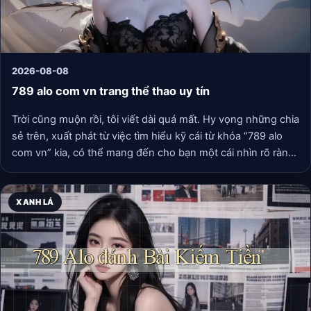
2026-08-08
789 alo com vn trang thể thao uy tín
Trời cũng muộn rồi, tôi viết dài quá mất. Hy vọng những chia
sẻ trên, xuất phát từ việc tìm hiểu kỹ cái từ khóa “789 alo
com vn” kia, có thể mang đến cho bạn một cái nhìn rõ ràng
hơn. Dù lựa chọn cuối cùng là gì, thì sự tỉnh
táo và hiểu
biết của chính bạn vẫn là thứ đáng giá nhất. Chúc bạn có
những giây phút giải trí thực sự thoải mái và an toàn nhé.
XANH LÁ