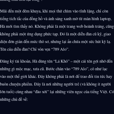
Mãi đến một đêm khuya, khi mọi thứ chìm vào tĩnh lặng, chỉ còn
tiếng tích tắc của đồng hồ và ánh sáng xanh mờ từ màn hình laptop,
Hà mới tìm thấy nó. Không phải là một trang web hoành tráng, cũng
không phải một ứng dụng phức tạp. Đó là một diễn đàn cũ kỹ, giao
diện đơn giản đến mức thô sơ, nhưng lại ẩn chứa một sức hút kỳ lạ.
Tên của diễn đàn? Chỉ vỏn vẹn “789 Alo”.
Đăng ký tài khoản, Hà dùng tên “Lá Khô” – một cái tên gợi nhớ đến
những gì mộc mạc, xưa cũ. Bước chân vào “789 Alo”, cô như lạc
vào một thế giới khác. Đây không phải là nơi để trao đổi tin tức hay
buôn chuyện phiếm. Đây là nơi những người trẻ (và không ít người
lớn tuổi) cùng nhau “đào xới” lại những viên ngọc của tiếng Việt. Có
những chủ đề về: