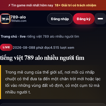
Bỏ qua đến nội dung chính
⚡ Tin game mới nhất hôm nay
18+ Giải trí có trách nhiệm
789-alo
Đăng nhập
Đăng ký
789alo.com
Trang chủ
›
live
›
tiếng việt 789 alo nhiều người tìm
2026-08-08
8 phút đọc
4.515 lượt xem
LIVE
tiếng việt 789 alo nhiều người tìm
Trong mê cung của thế giới số, nơi mỗi cú nhấp
chuột có thể đưa ta đến một chân trời mới hoặc lạc
lối vào những vùng đất vô định, có một cụm từ mà
nhiều người t.