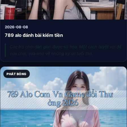
2026-08-08
789 alo đánh bài kiếm tiền
Các trò chơi dân gian được số hóa: Một cách tuyệt vời để
vừa chơi, vừa nhớ về những ký ức tuổi thơ.
PHÁT BÓNG