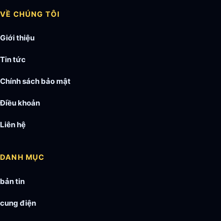
VỀ CHÚNG TÔI
Giới thiệu
Tin tức
Chính sách bảo mật
Điều khoản
Liên hệ
DANH MỤC
bản tin
cung điện