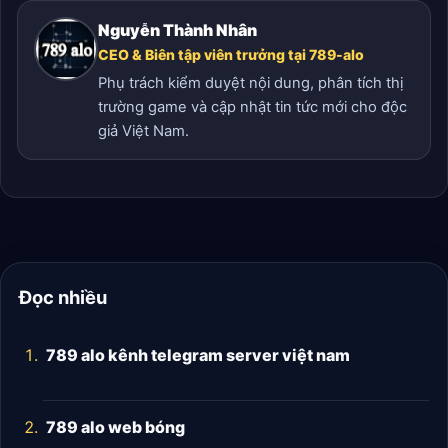
Nguyễn Thành Nhân
CEO & Biên tập viên trưởng tại 789-alo
Phụ trách kiểm duyệt nội dung, phân tích thị
trường game và cập nhật tin tức mới cho độc
giả Việt Nam.
Đọc nhiều
789 alo kênh telegram server việt nam
789 alo web bóng