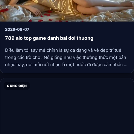
2026-08-07
789 alo top game danh bai doi thuong
Điều làm tôi say mê chính là sự đa dạng và vẻ đẹp trí tuệ
trong các trò chơi. Nó giống như việc thưởng thức một bản
nhạc hay, nơi mỗi nốt nhạc là một nước đi được cân nhắc kỹ
lưỡng. Sự phấn khích đến từ chiến thắng một thử thách
khó, từ việc đọc vị được chiến thuật của người cùng chơi,
chứ không từ bất kỳ yếu tố may rủi nào khác.
CUNG ĐIỆN