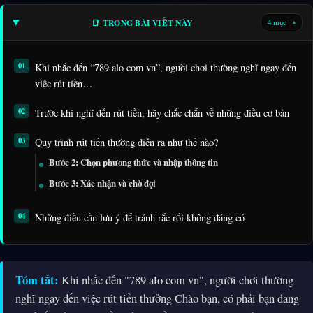
📑 TRONG BÀI VIẾT NÀY
4 mục
▾
Khi nhắc đến “789 alo com vn”, người chơi thường nghĩ ngay đến
việc rút tiền…
Trước khi nghĩ đến rút tiền, hãy chắc chắn về những điều cơ bản
Quy trình rút tiền thường diễn ra như thế nào?
Bước 2: Chọn phương thức và nhập thông tin
Bước 3: Xác nhận và chờ đợi
Những điều cần lưu ý để tránh rắc rối không đáng có
Tóm tắt:
Khi nhắc đến "789 alo com vn", người chơi thường
nghĩ ngay đến việc rút tiền thưởng Chào bạn, có phải bạn đang