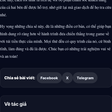
của cả hai bên để được hỗ trợ, nhớ giữ lại mã giao dịch để họ tra cứu
nhé.
Hy vọng những chia sẻ này, dù là những điều cơ bản, có thể giúp bạn
hình dung rõ ràng hơn về hành trình đưa chiến thắng trong game về
với túi tiền thực của mình. Mọi thứ đều có quy trình của nó, cứ bình
tĩnh, làm đúng và đủ là được. Chúc bạn có những trải nghiệm vui vẻ
và an toàn!
Chia sẻ bài viết:
Facebook
X
Telegram
Về tác giả