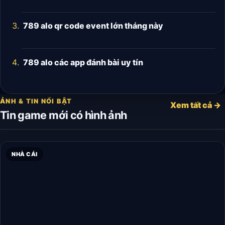
789 alo qr code event lớn tháng này
789 alo các app đánh bài uy tín
ẢNH & TIN NỔI BẬT
Xem tất cả →
Tin game mới có hình ảnh
NHÀ CÁI