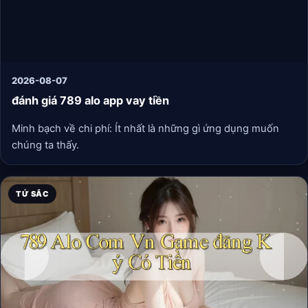
2026-08-07
đánh giá 789 alo app vay tiền
Minh bạch về chi phí: Ít nhất là những gì ứng dụng muốn
chúng ta thấy.
TỨ SẮC