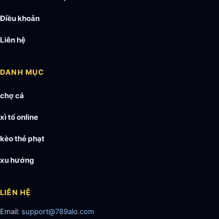
Điều khoản
Liên hệ
DANH MỤC
chợ cá
xì tố online
kèo thẻ phạt
xu hướng
LIÊN HỆ
Email:
support@789alo.com