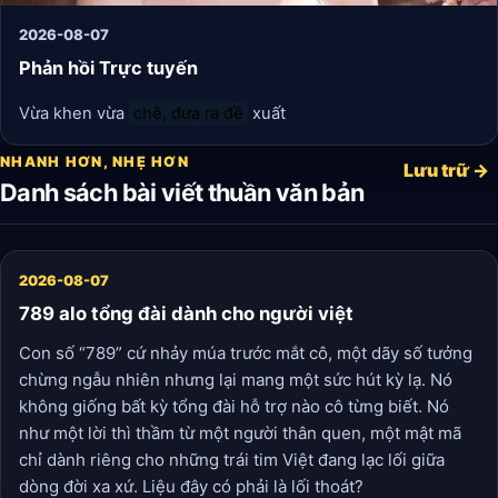
2026-08-07
Phản hồi Trực tuyến
Vừa khen vừa
chê, đưa ra đề
xuất
NHANH HƠN, NHẸ HƠN
Lưu trữ →
Danh sách bài viết thuần văn bản
2026-08-07
789 alo tổng đài dành cho người việt
Con số “789” cứ nhảy múa trước mắt cô, một dãy số tưởng
chừng ngẫu nhiên nhưng lại mang một sức hút kỳ lạ. Nó
không giống bất kỳ tổng đài hỗ trợ nào cô từng biết. Nó
như một lời thì thầm từ một người thân quen, một mật mã
chỉ dành riêng cho những trái tim Việt đang lạc lối giữa
dòng đời xa xứ. Liệu đây có phải là lối thoát?