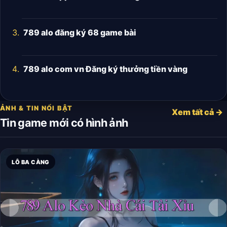
789 alo đăng ký 68 game bài
789 alo com vn Đăng ký thưởng tiền vàng
ẢNH & TIN NỔI BẬT
Xem tất cả →
Tin game mới có hình ảnh
LÔ BA CÀNG