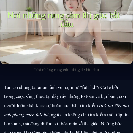
Nơi những rung cảm thị giác bắt đầu
Tại sao chúng ta lại ám ảnh với cụm từ “full hd”? Có lẽ bởi
trong cuộc sống thực tại đầy rẫy những lo toan và bụi bặm, con
người luôn khát khao sự hoàn hảo. Khi tìm kiếm
link tải 789 alo
ảnh phong cách full hd
, người ta không chỉ tìm kiếm một tệp tin
hình ảnh, mà đang đi tìm sự thỏa mãn về thị giác. Những bức
ảnh trong kho tàng này không chỉ là dữ liệu, chúng là những