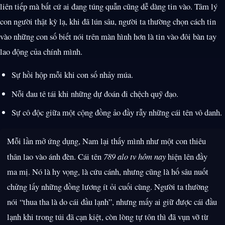
liên tiếp mà bất cứ ai đang túng quẫn cũng dễ dàng tin vào. Tâm lý
con người thật kỳ lạ, khi đã lún sâu, người ta thường chọn cách tin
vào những con số biết nói trên màn hình hơn là tin vào đôi bàn tay
lao động của chính mình.
Sự hồi hộp mỗi khi con số nhảy múa.
Nỗi đau tê tái khi những dự đoán đi chệch quỹ đạo.
Sự cô độc giữa một cộng đồng ảo đầy rẫy những cái tên vô danh.
Mỗi lần mở ứng dụng, Nam lại thấy mình như một con thiêu
thân lao vào ánh đèn. Cái tên
789 alo tv hôm nay
hiện lên đầy
ma mị. Nó là hy vọng, là cứu cánh, nhưng cũng là hố sâu nuốt
chửng lấy những đồng lương ít ỏi cuối cùng. Người ta thường
nói “thua tha là do cái đầu lạnh”, nhưng mấy ai giữ được cái đầu
lạnh khi trong túi đã cạn kiệt, còn lòng tự tôn thì đã vụn vỡ từ