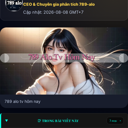
CEO & Chuyên gia phân tích 789-alo
Cập nhật:
2026-08-08
GMT+7
789 alo tv hôm nay
📑 TRONG BÀI VIẾT NÀY
3 mục
▾