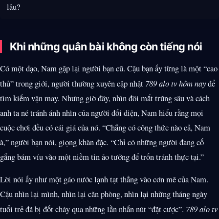
lâu?
Khi những quân bài không còn tiếng nói
Có một dạo, Nam gặp lại người bạn cũ. Cậu bạn ấy từng là một “cao
thủ” trong giới, người thường xuyên cập nhật
789 alo tv hôm nay
để
tìm kiếm vận may. Nhưng giờ đây, nhìn đôi mắt trũng sâu và cách
anh ta né tránh ánh nhìn của người đối diện, Nam hiểu rằng mọi
cuộc chơi đều có cái giá của nó. “Chẳng có công thức nào cả, Nam
à,” người bạn nói, giọng khàn đặc. “Chỉ có những người đang cố
gắng bám víu vào một niềm tin ảo tưởng để trốn tránh thực tại.”
Lời nói ấy như một gáo nước lạnh tạt thẳng vào cơn mê của Nam.
Cậu nhìn lại mình, nhìn lại căn phòng, nhìn lại những tháng ngày
tuổi trẻ đã bị đốt cháy qua những lần nhấn nút “đặt cược”.
789 alo tv