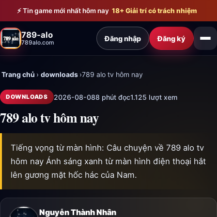
Bỏ qua đến nội dung chính
⚡ Tin game mới nhất hôm nay
18+ Giải trí có trách nhiệm
789-alo
Đăng nhập
Đăng ký
789alo.com
Trang chủ
›
downloads
›
789 alo tv hôm nay
2026-08-08
8 phút đọc
1.125 lượt xem
DOWNLOADS
789 alo tv hôm nay
Tiếng vọng từ màn hình: Câu chuyện về 789 alo tv
hôm nay Ánh sáng xanh từ màn hình điện thoại hắt
lên gương mặt hốc hác của Nam.
Nguyễn Thành Nhân