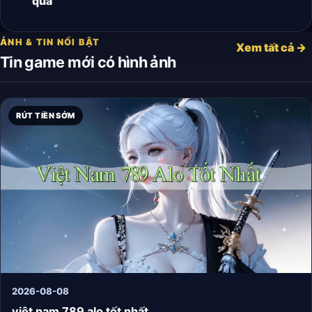
quả
ẢNH & TIN NỔI BẬT
Xem tất cả →
Tin game mới có hình ảnh
RÚT TIỀN SỚM
2026-08-08
việt nam 789 alo tốt nhất