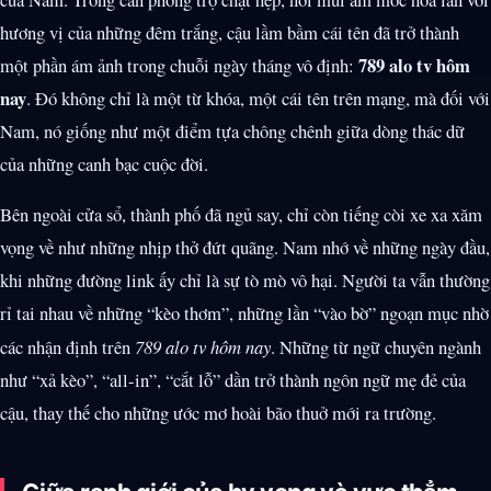
hương vị của những đêm trắng, cậu lầm bầm cái tên đã trở thành
789 alo tv hôm
một phần ám ảnh trong chuỗi ngày tháng vô định:
nay
. Đó không chỉ là một từ khóa, một cái tên trên mạng, mà đối với
Nam, nó giống như một điểm tựa chông chênh giữa dòng thác dữ
của những canh bạc cuộc đời.
Bên ngoài cửa sổ, thành phố đã ngủ say, chỉ còn tiếng còi xe xa xăm
vọng về như những nhịp thở đứt quãng. Nam nhớ về những ngày đầu,
khi những đường link ấy chỉ là sự tò mò vô hại. Người ta vẫn thường
rỉ tai nhau về những “kèo thơm”, những lần “vào bờ” ngoạn mục nhờ
các nhận định trên
789 alo tv hôm nay
. Những từ ngữ chuyên ngành
như “xả kèo”, “all-in”, “cắt lỗ” dần trở thành ngôn ngữ mẹ đẻ của
cậu, thay thế cho những ước mơ hoài bão thuở mới ra trường.