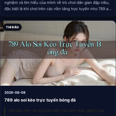
nghiệm và tìm hiểu của mình về trò chơi dân gian đập niêu,
đặc biệt là khi chơi trên các nền tảng trực tuyến như 789 alo
com vn. Có lẽ nhiều người nghĩ đập niêu chỉ là trò may rủi,
nhưng thực ra, nếu tinh ý một chút, bạn hoàn toàn có thể
nâng cao cơ hội “thắng lớn” của mình đấy. Mình cũng từng
THI ĐẤU
nghĩ vậy, cho đến khi dành thời gian quan sát và… thử
nghiệm khá nhiều.
2026-08-08
789 alo soi kèo trực tuyến bóng đá
Để hiểu hơn về sự phát triển của hình thức giải trí này,