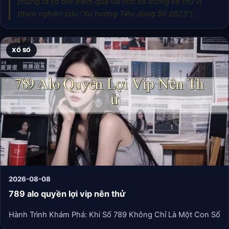
chúng ta có thể điểm qua vài con số thống kê thú vị
(theo nghiên cứu “Xu hướng Tiêu dùng Số 2023”).
Những con số này không nói về giá trị nào khác ngoài
mức độ quan tâm và yêu thích của cộng đồng.
XỔ SỐ
2026-08-08
789 alo quyền lợi vip nên thử
Hành Trình Khám Phá: Khi Số 789 Không Chỉ Là Một Con Số