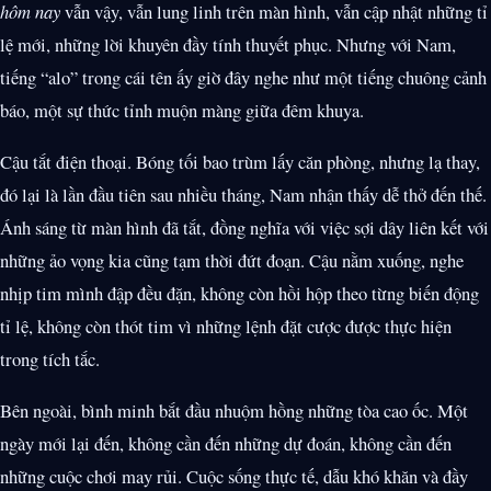
hôm nay
vẫn vậy, vẫn lung linh trên màn hình, vẫn cập nhật những tỉ
lệ mới, những lời khuyên đầy tính thuyết phục. Nhưng với Nam,
tiếng “alo” trong cái tên ấy giờ đây nghe như một tiếng chuông cảnh
báo, một sự thức tỉnh muộn màng giữa đêm khuya.
Cậu tắt điện thoại. Bóng tối bao trùm lấy căn phòng, nhưng lạ thay,
đó lại là lần đầu tiên sau nhiều tháng, Nam nhận thấy dễ thở đến thế.
Ánh sáng từ màn hình đã tắt, đồng nghĩa với việc sợi dây liên kết với
những ảo vọng kia cũng tạm thời đứt đoạn. Cậu nằm xuống, nghe
nhịp tim mình đập đều đặn, không còn hồi hộp theo từng biến động
tỉ lệ, không còn thót tim vì những lệnh đặt cược được thực hiện
trong tích tắc.
Bên ngoài, bình minh bắt đầu nhuộm hồng những tòa cao ốc. Một
ngày mới lại đến, không cần đến những dự đoán, không cần đến
những cuộc chơi may rủi. Cuộc sống thực tế, dẫu khó khăn và đầy