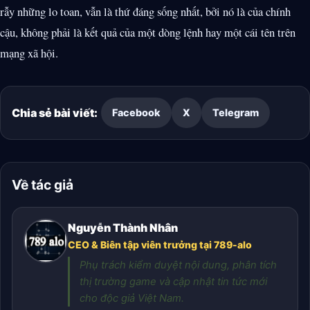
rẫy những lo toan, vẫn là thứ đáng sống nhất, bởi nó là của chính
cậu, không phải là kết quả của một dòng lệnh hay một cái tên trên
mạng xã hội.
Chia sẻ bài viết:
Facebook
X
Telegram
Về tác giả
Nguyễn Thành Nhân
CEO & Biên tập viên trưởng tại 789-alo
Phụ trách kiểm duyệt nội dung, phân tích
thị trường game và cập nhật tin tức mới
cho độc giả Việt Nam.