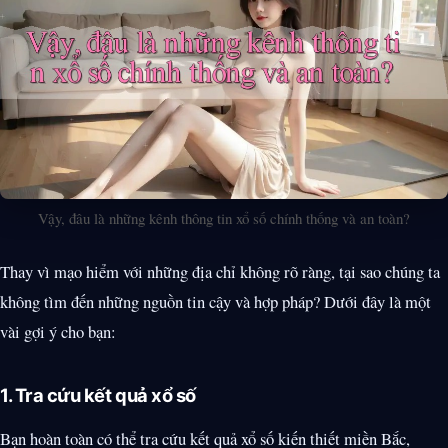
Vậy, đâu là những kênh thông tin xổ số chính thống và an toàn?
Thay vì mạo hiểm với những địa chỉ không rõ ràng, tại sao chúng ta
không tìm đến những nguồn tin cậy và hợp pháp? Dưới đây là một
vài gợi ý cho bạn:
1. Tra cứu kết quả xổ số
Bạn hoàn toàn có thể tra cứu kết quả xổ số kiến thiết miền Bắc,