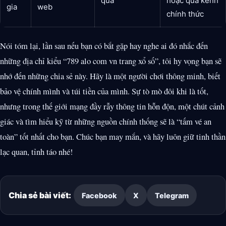
quả
hoặc qua kênh
gia
web
chính thức
Nói tóm lại, lần sau nếu bạn có bắt gặp hay nghe ai đó nhắc đến
những địa chỉ kiểu “789 alo com vn trang xổ số”, tôi hy vọng bạn sẽ
nhớ đến những chia sẻ này. Hãy là một người chơi thông minh, biết
bảo vệ chính mình và túi tiền của mình. Sự tò mò đôi khi là tốt,
nhưng trong thế giới mạng đầy rẫy thông tin hỗn độn, một chút cảnh
giác và tìm hiểu kỹ từ những nguồn chính thống sẽ là “tấm vé an
toàn” tốt nhất cho bạn. Chúc bạn may mắn, và hãy luôn giữ tinh thần
lạc quan, tỉnh táo nhé!
Chia sẻ bài viết:
Facebook
X
Telegram