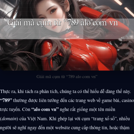
Giải mã cụm từ “789 alo com vn”
Thực ra, khi tách ra phân tích, chúng ta có thể hiểu dễ dàng thế này.
“789”
thường được liên tưởng đến các trang web về game bài, casino
“alo com vn”
trực tuyến. Còn
nghe rất giống một tên miền
(
domain
) của Việt Nam. Khi ghép lại với cụm “trang xổ số”, nhiều
người sẽ nghĩ ngay đến một website cung cấp thông tin, hoặc thậm