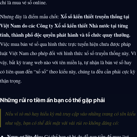
chí là mua vé số online.
Xổ số kiến thiết truyền thống tại
Nhưng đây là điểm mấu chốt:
Việt Nam do các Công ty Xổ số kiến thiết Nhà nước tại từng
tỉnh, thành phố độc quyền phát hành và tổ chức quay thưởng.
Việc mua bán vé số qua hình thức trực tuyến hiện chưa được pháp
luật Việt Nam cho phép đối với hình thức xổ số truyền thống này. Vì
vậy, bất kỳ trang web nào với tên miền lạ, tự nhận là bán vé số hay
có liên quan đến “xổ số” theo kiểu này, chúng ta đều cần phải cực kỳ
thận trọng.
Những rủi ro tiềm ẩn bạn có thể gặp phải
Nếu vì tò mò hay hiếu kỳ mà truy cập vào những trang có tên kiểu
như vậy, bạn có thể đối mặt với vài rủi ro không đáng có:
Nguy cơ lừa đảo:
Có thể bạn sẽ bị dụ dỗ nạp tiền để mua “vé