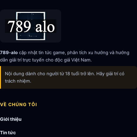
789-alo
cập nhật tin tức game, phân tích xu hướng và hướng
dẫn giải trí trực tuyến cho độc giả Việt Nam.
Nội dung dành cho người từ 18 tuổi trở lên. Hãy giải trí có
trách nhiệm.
VỀ CHÚNG TÔI
Giới thiệu
Tin tức