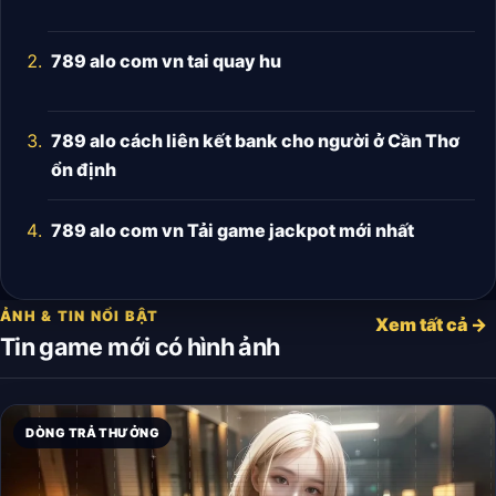
789 alo com vn tai quay hu
789 alo cách liên kết bank cho người ở Cần Thơ
ổn định
789 alo com vn Tải game jackpot mới nhất
ẢNH & TIN NỔI BẬT
Xem tất cả →
Tin game mới có hình ảnh
DÒNG TRẢ THƯỞNG