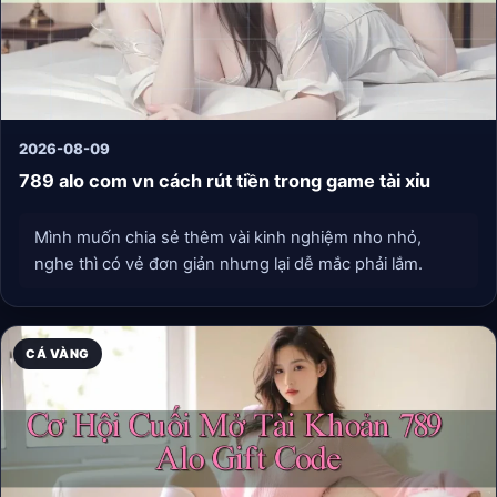
2026-08-09
789 alo com vn cách rút tiền trong game tài xỉu
Mình muốn chia sẻ thêm vài kinh nghiệm nho nhỏ,
nghe thì có vẻ đơn giản nhưng lại dễ mắc phải lắm.
CÁ VÀNG