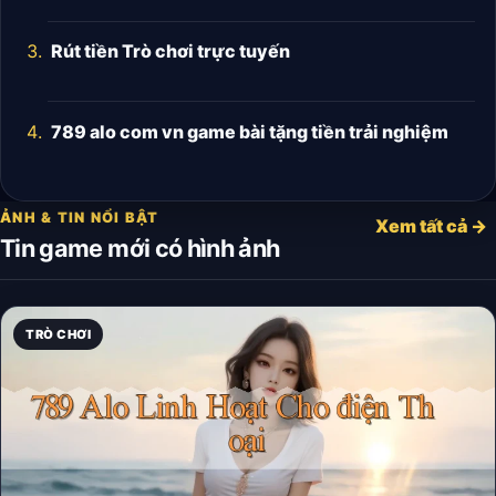
Rút tiền Trò chơi trực tuyến
789 alo com vn game bài tặng tiền trải nghiệm
ẢNH & TIN NỔI BẬT
Xem tất cả →
Tin game mới có hình ảnh
TRÒ CHƠI