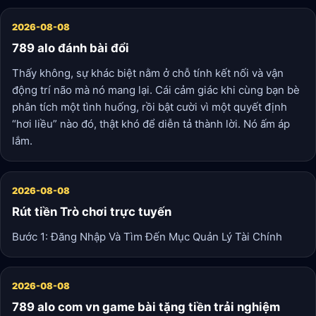
2026-08-08
789 alo đánh bài đổi
Thấy không, sự khác biệt nằm ở chỗ tính kết nối và vận
động trí não mà nó mang lại. Cái cảm giác khi cùng bạn bè
phân tích một tình huống, rồi bật cười vì một quyết định
“hơi liều” nào đó, thật khó để diễn tả thành lời. Nó ấm áp
lắm.
2026-08-08
Rút tiền Trò chơi trực tuyến
Bước 1: Đăng Nhập Và Tìm Đến Mục Quản Lý Tài Chính
2026-08-08
789 alo com vn game bài tặng tiền trải nghiệm