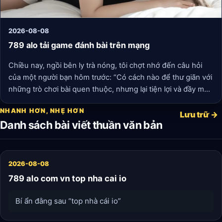
2026-08-08
789 alo tải game đánh bài trên mạng
Chiều nay, ngồi bên ly trà nóng, tôi chợt nhớ đến câu hỏi
của một người bạn hôm trước: “Có cách nào để thư giãn với
những trò chơi bài quen thuộc, nhưng lại tiện lợi và đầy màu
sắc không nhỉ?”. Câu hỏi ấy khiến tôi mỉm cười, bởi nó gợi
NHANH HƠN, NHẸ HƠN
nhớ về những buổi tối cuối tuần thảnh thơi, nơi niềm vui
Lưu trữ →
Danh sách bài viết thuần văn bản
đơn giản chỉ là được kết nối với bạn bè qua những ván bài
đầy tiếng cười. Và có lẽ, thế giới trò chơi bài trên mạng
chính là câu trả lời tuyệt vời cho những khoảnh khắc như
thế.
2026-08-08
789 alo com vn top nha cai io
Bí ẩn đằng sau “top nhà cái io”