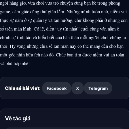
ngồi hàng giờ, vừa chơi vừa trò chuyện cùng bạn bè trong phòng
game, cảm giác cũng thư giãn lắm. Nhưng mình luôn nhớ, niềm vui
thực sự nằm ở sự quản lý và tận hưởng, chứ không phải ở những con
số trên màn hình. Có lẽ, điều “uy tín nhất” cuối cùng vẫn nằm ở
chính sự tỉnh táo và hiểu biết của bản thân mỗi người chơi chúng ta
thôi. Hy vọng những chia sẻ lan man này có thể mang đến cho bạn
một góc nhìn hữu ích nào đó. Chúc bạn tìm được niềm vui an toàn
và phù hợp nhé!
Chia sẻ bài viết:
Facebook
X
Telegram
Về tác giả