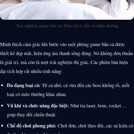
Trải nghiệm game bắn cá: Đâu chỉ là bắn và nhận thưởng
Mình thích cảm giác khi bước vào một phòng game bắn cá được
thiết kế đẹp mắt, hiệu ứng âm thanh sống động. Nó không đơn thuần
là giải trí, mà còn là một trải nghiệm thị giác. Các phiên bản hiện
đại tích hợp rất nhiều tính năng:
Đa dạng loại cá:
Từ cá nhỏ, cá vừa đến các boss khổng lồ, mỗi
loại có mức thưởng khác nhau.
Vũ khí và chức năng đặc biệt:
Như tia laser, bom, rocket…
giúp thay đổi chiến thuật.
Chế độ chơi phong phú:
Chơi đơn, chơi theo đội, các sự kiện có