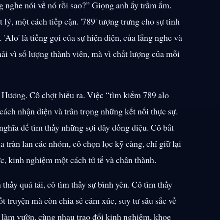
 nghe nói về nó rồi sao?” Giọng anh ấy trầm ấm.
lý, một cách tiếp cận. '789' tượng trưng cho sự tinh
. 'Alo' là tiếng gọi của sự hiện diện, của lắng nghe và
hải vì số lượng thành viên, mà vì chất lượng của mỗi
 Hương. Cô chợt hiểu ra. Việc “tìm kiếm 789 alo
cách nhận diện và trân trọng những kết nối thực sự.
nghĩa để tìm thấy những sợi dây đồng điệu. Cô bắt
 tràn lan các nhóm, cô chọn lọc kỹ càng, chỉ giữ lại
ức, kinh nghiệm một cách tử tế và chân thành.
thấy quá tải, cô tìm thấy sự bình yên. Cô tìm thấy
t truyện mà còn chia sẻ cảm xúc, suy tư sâu sắc về
 làm vườn, cùng nhau trao đổi kinh nghiệm, khoe