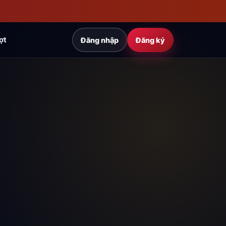
ợt
Đăng nhập
Đăng ký