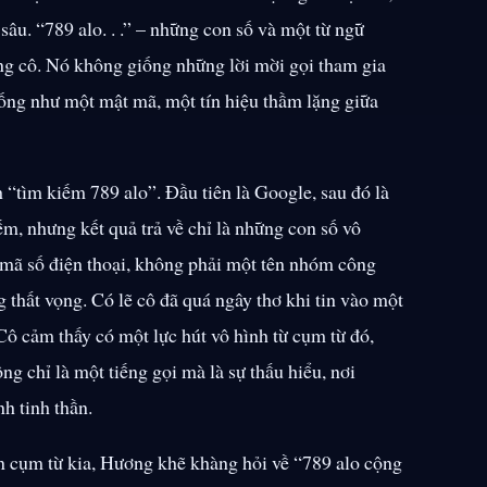
u. “789 alo. . .” – những con số và một từ ngữ
rong cô. Nó không giống những lời mời gọi tham gia
ng như một mật mã, một tín hiệu thầm lặng giữa
“tìm kiếm 789 alo”. Đầu tiên là Google, sau đó là
m, nhưng kết quả trả về chỉ là những con số vô
mã số điện thoại, không phải một tên nhóm công
 thất vọng. Có lẽ cô đã quá ngây thơ khi tin vào một
Cô cảm thấy có một lực hút vô hình từ cụm từ đó,
g chỉ là một tiếng gọi mà là sự thấu hiểu, nơi
h tinh thần.
ận cụm từ kia, Hương khẽ khàng hỏi về “789 alo cộng