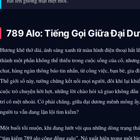
hắt lên gương mặt mệt mỏi.
789 Alo: Tiếng Gọi Giữa Đại D
Hương khẽ thở dài, ánh sáng xanh từ màn hình điện thoại hắt 
thành một phần không thể thiếu trong cuộc sống của cô, nhưn
chat, hàng ngàn thông báo tin nhắn, từ công việc, bạn bè, gia 
Thế giới số này, tưởng chừng kết nối mọi người, đôi khi lại k
cuộc trò chuyện hời hợt, những lời chào hỏi xã giao không đầu
trí cô mệt nhoài. Có phải chăng, giữa đại dương mênh mông ấy,
người ta vẫn đang lặn lội tìm kiếm?
Một buổi tối muộn, khi đang lướt vội qua những dòng trạng thá
“tìm kiếm 789 alo cộng đồng zalo”. Nó xuất hiện trong một bìn