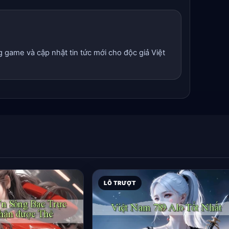
g game và cập nhật tin tức mới cho độc giả Việt
LÔ TRƯỢT