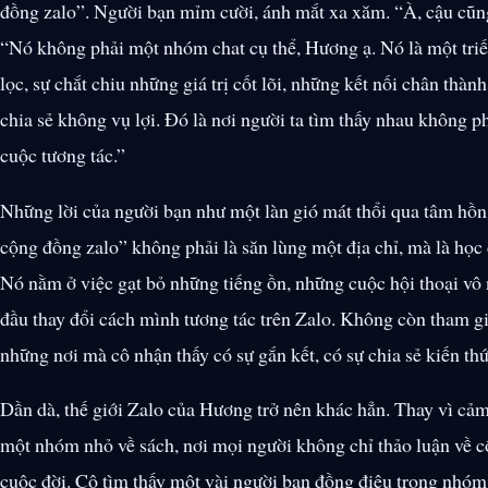
đồng zalo”. Người bạn mỉm cười, ánh mắt xa xăm. “À, cậu cũng
“Nó không phải một nhóm chat cụ thể, Hương ạ. Nó là một triết 
lọc, sự chắt chiu những giá trị cốt lõi, những kết nối chân thành
chia sẻ không vụ lợi. Đó là nơi người ta tìm thấy nhau không p
cuộc tương tác.”
Những lời của người bạn như một làn gió mát thổi qua tâm hồn
cộng đồng zalo” không phải là săn lùng một địa chỉ, mà là học 
Nó nằm ở việc gạt bỏ những tiếng ồn, những cuộc hội thoại vô 
đầu thay đổi cách mình tương tác trên Zalo. Không còn tham gia
những nơi mà cô nhận thấy có sự gắn kết, có sự chia sẻ kiến th
Dần dà, thế giới Zalo của Hương trở nên khác hẳn. Thay vì cảm 
một nhóm nhỏ về sách, nơi mọi người không chỉ thảo luận về cố
cuộc đời. Cô tìm thấy một vài người bạn đồng điệu trong nhóm