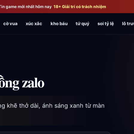
Tin game mới nhất hôm nay
18+ Giải trí có trách nhiệm
cờ vua
xúc xắc
kho báu
tứ quý
soi tỷ lệ
lô trư
ồng zalo
ng khẽ thở dài, ánh sáng xanh từ màn