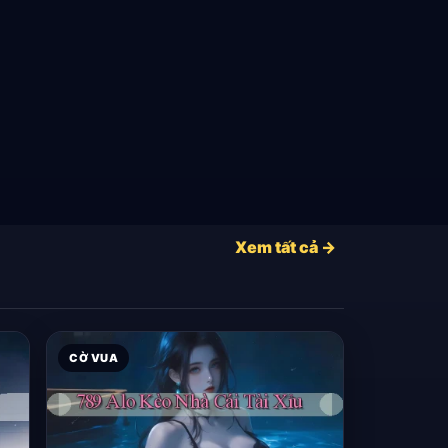
Xem tất cả →
CỜ VUA