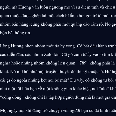
người mà Hương vẫn luôn ngưỡng mộ vì sự điềm tĩnh và chiều sâ
quen thuộc được ghép lại một cách bí ẩn, khơi gợi trí tò mò t
nhóm bán hàng, cũng không phải một quảng cáo rầm rộ. Nó giố
bộn bề thông tin.
Lòng Hương nhen nhóm một tia hy vọng. Cô bắt đầu hành trình 
các diễn đàn, các nhóm Zalo lớn. Cô gõ cụm từ ấy vào ô tìm kiế
nghĩa hoặc những nhóm không liên quan. “789” không phải là 
khai. Nó mơ hồ như một truyền thuyết đô thị kỹ thuật số. Hương
cái gì đó ngoài những kết nối bề mặt? Dù vậy, cô không từ bỏ. 
như một lời hứa hẹn về một không gian khác biệt, nơi “alo” khôn
“cộng đồng” không chỉ là tập hợp người dùng mà là một gia đìn
Một ngày nọ, khi đang trò chuyện với người bạn cũ đã bình lu