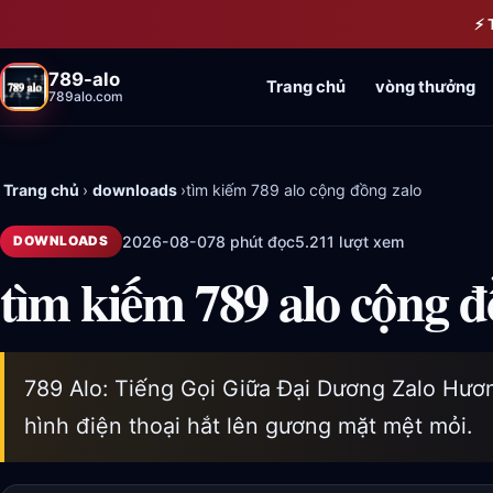
Bỏ qua đến nội dung chính
⚡ 
789-alo
Trang chủ
vòng thưởng
789alo.com
Trang chủ
›
downloads
›
tìm kiếm 789 alo cộng đồng zalo
2026-08-07
8 phút đọc
5.211 lượt xem
DOWNLOADS
tìm kiếm 789 alo cộng đ
789 Alo: Tiếng Gọi Giữa Đại Dương Zalo Hươ
hình điện thoại hắt lên gương mặt mệt mỏi.