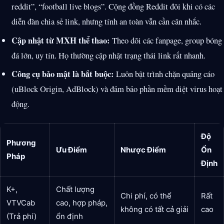
reddit”, “football live blogs”. Cộng đồng Reddit đôi khi có các
diễn đàn chia sẻ link, nhưng tính an toàn vẫn cần cân nhắc.
Cập nhật từ MXH thể thao:
Theo dõi các fanpage, group bóng
đá lớn, uy tín. Họ thường cập nhật trạng thái link rất nhanh.
Công cụ bảo mật là bắt buộc:
Luôn bật trình chặn quảng cáo
(uBlock Origin, AdBlock) và đảm bảo phần mềm diệt virus hoạt
động.
Độ
Phương
Ưu Điểm
Nhược Điểm
Ổn
Pháp
Định
K+,
Chất lượng
Chi phí, có thể
Rất
VTVCab
cao, hợp pháp,
không có tất cả giải
cao
(Trả phí)
ổn định