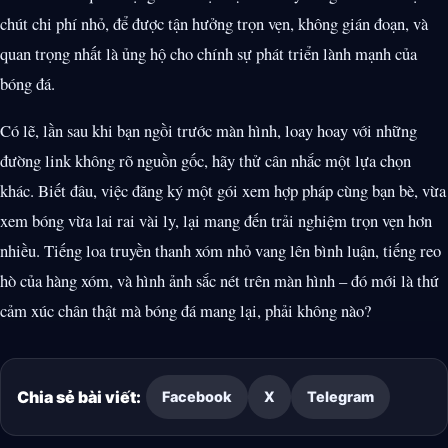
chút chi phí nhỏ, để được tận hưởng trọn vẹn, không gián đoạn, và
quan trọng nhất là ủng hộ cho chính sự phát triển lành mạnh của
bóng đá.
Có lẽ, lần sau khi bạn ngồi trước màn hình, loay hoay với những
đường link không rõ nguồn gốc, hãy thử cân nhắc một lựa chọn
khác. Biết đâu, việc đăng ký một gói xem hợp pháp cùng bạn bè, vừa
xem bóng vừa lai rai vài ly, lại mang đến trải nghiệm trọn vẹn hơn
nhiều. Tiếng loa truyền thanh xóm nhỏ vang lên bình luận, tiếng reo
hò của hàng xóm, và hình ảnh sắc nét trên màn hình – đó mới là thứ
cảm xúc chân thật mà bóng đá mang lại, phải không nào?
Chia sẻ bài viết:
Facebook
X
Telegram