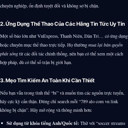
chuyên nghiệp, ổn định tuyệt đối và không sợ bị chặn.
2. Ứng Dụng Thể Thao Của Các Hãng Tin Tức Uy Tín
Một số báo lớn như VnExpress, Thanh Niên, Dân Trí… có ứng dụng
hoặc chuyên mục thể thao trực tiếp. Họ thường
mua lại bản quyền
phát sóng
từ các đối tác chính thống, nên bạn có thể xem một cách
hợp pháp, dù có thể số trận bị giới hạn.
3. Mẹo Tìm Kiếm An Toàn Khi Cần Thiết
Nếu bạn vẫn trong tình thế “bí” và muốn tìm các nguồn trực tuyến,
hãy cực kỳ cẩn thận. Đừng chỉ search mỗi “789 alo com vn link
không bị chặn”. Hãy mở rộng và thông minh hơn:
Sử dụng từ khóa tiếng Anh/Quốc tế:
Thử với “soccer streams