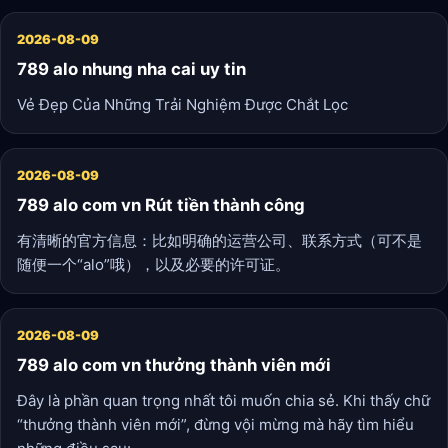
2026-08-09
789 alo nhung nha cai uy tin
Vẻ Đẹp Của Những Trải Nghiệm Được Chắt Lọc
2026-08-09
789 alo com vn Rút tiền thành công
有清晰的官方信息：比如明确的运营公司、联系方式（可不是
随便一个“alo”哦），以及必要的许可证。
2026-08-09
789 alo com vn thưởng thành viên mới
Đây là phần quan trọng nhất tôi muốn chia sẻ. Khi thấy chữ
“thưởng thành viên mới”, đừng vội mừng mà hãy tìm hiểu