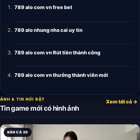
789 alo com vn free bet
789 alo nhung nha cai uy tin
789 alo com vn Rút tiền thành công
789 alo com vn thưởng thành viên mới
ẢNH & TIN NỔI BẬT
Xem tất cả →
Tin game mới có hình ảnh
BẮN CÁ 3D