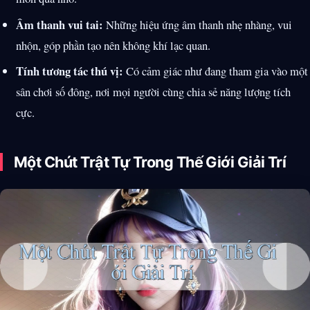
Âm thanh vui tai:
Những hiệu ứng âm thanh nhẹ nhàng, vui
nhộn, góp phần tạo nên không khí lạc quan.
Tính tương tác thú vị:
Có cảm giác như đang tham gia vào một
sân chơi số đông, nơi mọi người cùng chia sẻ năng lượng tích
cực.
Một Chút Trật Tự Trong Thế Giới Giải Trí