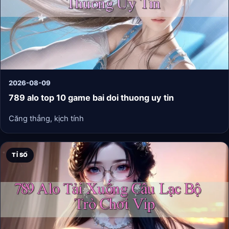
2026-08-09
789 alo top 10 game bai doi thuong uy tin
Căng thẳng, kịch tính
TỈ SỐ