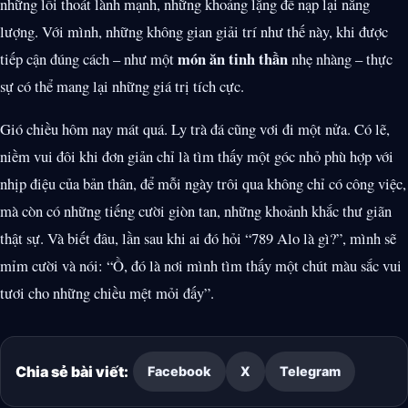
những lối thoát lành mạnh, những khoảng lặng để nạp lại năng
lượng. Với mình, những không gian giải trí như thế này, khi được
món ăn tinh thần
tiếp cận đúng cách – như một
nhẹ nhàng – thực
sự có thể mang lại những giá trị tích cực.
Gió chiều hôm nay mát quá. Ly trà đá cũng vơi đi một nửa. Có lẽ,
niềm vui đôi khi đơn giản chỉ là tìm thấy một góc nhỏ phù hợp với
nhịp điệu của bản thân, để mỗi ngày trôi qua không chỉ có công việc,
mà còn có những tiếng cười giòn tan, những khoảnh khắc thư giãn
thật sự. Và biết đâu, lần sau khi ai đó hỏi “789 Alo là gì?”, mình sẽ
mỉm cười và nói: “Ồ, đó là nơi mình tìm thấy một chút màu sắc vui
tươi cho những chiều mệt mỏi đấy”.
Chia sẻ bài viết:
Facebook
X
Telegram