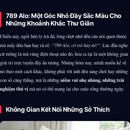
789 Alo: Một Góc Nhỏ Đầy Sắc Màu Cho
Những Khoảnh Khắc Thư Giãn
Chiều nay, ngồi bên ly trà đá, lòng chợt nhớ đến câu nói quen thuộc
mà mấy đứa bạn hay rủ rê:
“789 Alo, có trò hay nè!”
. Lúc đầu nghe
cứ tưởng là mã vùng điện thoại nào đó, hóa ra lại là một không gian
giải trí trực tuyến đầy ấn tượng. Nhưng hôm nay, mình muốn kể về
nó theo một cách khác, không phải với ánh đèn sáng chói hay những
niềm vui nhẹ nhàng, những trải
con số căng thẳng, mà là những
nghiệm thú vị
mà nó có thể mang lại cho cuộc sống thường ngày.
Không Gian Kết Nối Những Sở Thích