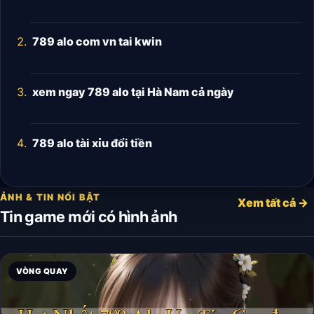
789 alo com vn tai kwin
xem ngay 789 alo tại Hà Nam cả ngày
789 alo tài xỉu đổi tiền
ẢNH & TIN NỔI BẬT
Xem tất cả →
Tin game mới có hình ảnh
VÒNG QUAY