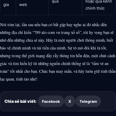
quả
hoặc qua kênh
gia
web
chính thức
Nói tóm lại, lần sau nếu bạn có bắt gặp hay nghe ai đó nhắc đến
những địa chỉ kiểu “789 alo com vn trang xổ số”, tôi hy vọng bạn sẽ
nhớ đến những chia sẻ này. Hãy là một người chơi thông minh, biết
bảo vệ chính mình và túi tiền của mình. Sự tò mò đôi khi là tốt,
nhưng trong thế giới mạng đầy rẫy thông tin hỗn độn, một chút cảnh
giác và tìm hiểu kỹ từ những nguồn chính thống sẽ là “tấm vé an
toàn” tốt nhất cho bạn. Chúc bạn may mắn, và hãy luôn giữ tinh thần
lạc quan, tỉnh táo nhé!
Chia sẻ bài viết:
Facebook
X
Telegram