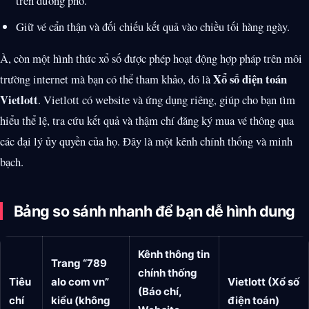
trên đường phố.
Giữ vé cẩn thận và đối chiếu kết quả vào chiều tối hàng ngày.
À, còn một hình thức xổ số được phép hoạt động hợp pháp trên môi
Xổ số điện toán
trường internet mà bạn có thể tham khảo, đó là
Vietlott
. Vietlott có website và ứng dụng riêng, giúp cho bạn tìm
hiểu thể lệ, tra cứu kết quả và thậm chí đăng ký mua vé thông qua
các đại lý ủy quyền của họ. Đây là một kênh chính thống và minh
bạch.
Bảng so sánh nhanh để bạn dễ hình dung
Kênh thông tin
Trang “789
chính thống
Tiêu
alo com vn”
Vietlott (Xổ số
(Báo chí,
chí
kiểu (không
điện toán)