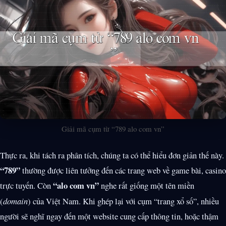
Giải mã cụm từ “789 alo com vn”
Thực ra, khi tách ra phân tích, chúng ta có thể hiểu đơn giản thế này.
“789”
thường được liên tưởng đến các trang web về game bài, casino
“alo com vn”
trực tuyến. Còn
nghe rất giống một tên miền
(
domain
) của Việt Nam. Khi ghép lại với cụm “trang xổ số”, nhiều
người sẽ nghĩ ngay đến một website cung cấp thông tin, hoặc thậm