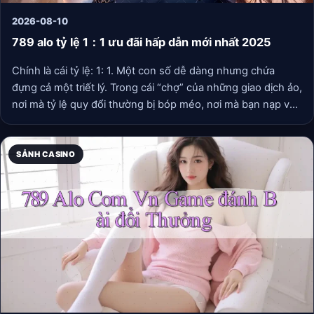
2026-08-10
789 alo tỷ lệ 1：1 ưu đãi hấp dẫn mới nhất 2025
Chính là cái tỷ lệ: 1: 1. Một con số dễ dàng nhưng chứa
đựng cả một triết lý. Trong cái “chợ” của những giao dịch ảo,
nơi mà tỷ lệ quy đổi thường bị bóp méo, nơi mà bạn nạp vào
mười mà nhận lại chỉ tám, thì 1: 1 như một lời tuyên ngôn,
một cam kết mạnh mẽ nhất về sự sòng phẳng. Nó không
chỉ là tỷ lệ quy đổi tiền tệ hay điểm thưởng; nó là tỷ lệ của
SẢNH CASINO
niềm tin. Nạp 1 nhận 1, không chiết khấu, không ẩn phí –
những lời ấy, tưởng chừng như quá đỗi ngọt ngào để là sự
thật, lại đang được đồn thổi như một ưu đãi xương sống của
789 Alo. Tưởng tượng xem, mỗi đồng bạn bỏ ra, mỗi công
sức bạn đặt vào, đều được đền đáp xứng đáng, nguyên
vẹn. Đó không chỉ là giao dịch, đó là sự tôn trọng, là sự thừa
nhận giá trị của từng người tham gia.