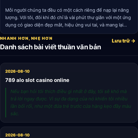
Mỗi người chúng ta đều có một cách riêng để nạp lại năng
lượng. Với tôi, đôi khi đó chỉ là vài phút thư giãn với một ứng
dụng có giao diện đẹp mắt, hiệu ứng vui tai, và mang lại
chút phấn khích nho nhỏ. Cái cảm giác “ồ, hôm nay mình
NHANH HƠN, NHẸ HƠN
đoán đúng rồi!” hay “ái chà, suýt nữa thì đúng”, nó khiến
Lưu trữ →
Danh sách bài viết thuần văn bản
tâm trạng nhẹ nhõm lạ kỳ.
2026-08-10
789 alo slot casino online
Nếu bạn hỏi tôi thích điều gì nhất ở đây, tôi sẽ khó mà
trả lời ngay được. Vì sự đa dạng của nó khiến tôi nhiều
lần bối rối, như một đứa trẻ trước cửa hàng kẹo đầy màu
sắc.
2026-08-10