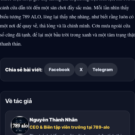
cánh cửa dẫn tôi đến một sân chơi đầy sắc màu. Mỗi lần nhìn thấy
biểu tượng 789 ALO, lòng lại thấy nhẹ nhàng, như biết rằng luôn có
một nơi để quay về, thả lỏng và là chính mình. Cơn mưa ngoài cửa
sổ cũng đã tạnh, để lại một bầu trời trong xanh và một tâm trạng thật
thanh thản.
Chia sẻ bài viết:
Facebook
X
Telegram
Về tác giả
Nguyễn Thành Nhân
CEO & Biên tập viên trưởng tại 789-alo