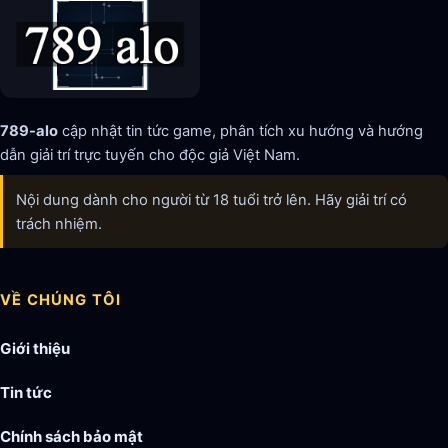
789-alo
cập nhật tin tức game, phân tích xu hướng và hướng
dẫn giải trí trực tuyến cho độc giả Việt Nam.
Nội dung dành cho người từ 18 tuổi trở lên. Hãy giải trí có
trách nhiệm.
VỀ CHÚNG TÔI
Giới thiệu
Tin tức
Chính sách bảo mật