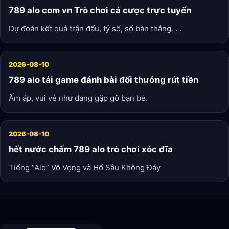
789 alo com vn Trò chơi cá cược trực tuyến
Dự đoán kết quả trận đấu, tỷ số, số bàn thắng. . .
2026-08-10
789 alo tải game đánh bài đổi thưởng rút tiền
Ấm áp, vui vẻ như đang gặp gỡ bạn bè.
2026-08-10
hết nước chấm 789 alo trò chơi xóc đĩa
Tiếng “Alo” Vô Vọng và Hố Sâu Không Đáy