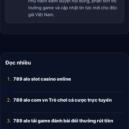
Phụ trách kiểm duyệt nội dung, phân tích thị
trường game và cập nhật tin tức mới cho độc
giả Việt Nam.
Đọc nhiều
789 alo slot casino online
789 alo com vn Trò chơi cá cược trực tuyến
789 alo tải game đánh bài đổi thưởng rút tiền