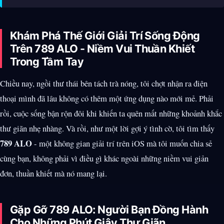
Khám Phá Thế Giới Giải Trí Sống Động
Trên 789 ALO - Niềm Vui Thuần Khiết
Trong Tầm Tay
Chiều nay, ngồi thư thái bên tách trà nóng, tôi chợt nhận ra điện
thoại mình đã lâu không có thêm một ứng dụng nào mới mẻ. Phải
rồi, cuộc sống bận rộn đôi khi khiến ta quên mất những khoảnh khắc
thư giãn nhẹ nhàng. Và rồi, như một lời gợi ý tình cờ, tôi tìm thấy
789 ALO
- một không gian giải trí trên iOS mà tôi muốn chia sẻ
cùng bạn, không phải vì điều gì khác ngoài những niềm vui giản
đơn, thuần khiết mà nó mang lại.
Gặp Gỡ 789 ALO: Người Bạn Đồng Hành
Cho Những Phút Giây Thư Giãn