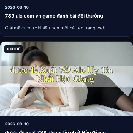
2026-08-10
789 alo com vn game đánh bài đổi thưởng
Giải mã cụm từ: Nhiều hơn một cái tên trang web
CHỦ ĐỀ
2026-08-10
được đề xuất 789 alo uy tín nhất Hậu Giang