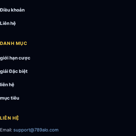
Điều khoản
Liên hệ
DANH MỤC
giới hạn cược
giải Đặc biệt
liên hệ
mục tiêu
LIÊN HỆ
Email:
support@789alo.com