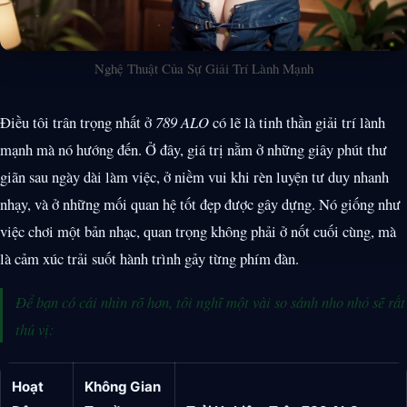
Nghệ Thuật Của Sự Giải Trí Lành Mạnh
Điều tôi trân trọng nhất ở
789 ALO
có lẽ là tinh thần giải trí lành
mạnh mà nó hướng đến. Ở đây, giá trị nằm ở những giây phút thư
giãn sau ngày dài làm việc, ở niềm vui khi rèn luyện tư duy nhanh
nhạy, và ở những mối quan hệ tốt đẹp được gây dựng. Nó giống như
việc chơi một bản nhạc, quan trọng không phải ở nốt cuối cùng, mà
là cảm xúc trải suốt hành trình gảy từng phím đàn.
Để bạn có cái nhìn rõ hơn, tôi nghĩ một vài so sánh nho nhỏ sẽ rất
thú vị:
Hoạt
Không Gian