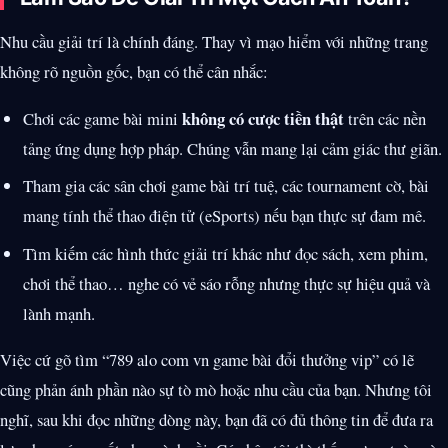
Nhu cầu giải trí là chính đáng. Thay vì mạo hiểm với những trang
không rõ nguồn gốc, bạn có thể cân nhắc:
không có cược tiền thật
Chơi các game bài mini
trên các nền
tảng ứng dụng hợp pháp. Chúng vẫn mang lại cảm giác thư giãn.
Tham gia các sân chơi game bài trí tuệ, các tournament cờ, bài
mang tính thể thao điện tử (eSports) nếu bạn thực sự đam mê.
Tìm kiếm các hình thức giải trí khác như đọc sách, xem phim,
chơi thể thao… nghe có vẻ sáo rỗng nhưng thực sự hiệu quả và
lành mạnh.
Việc cứ gõ tìm “789 alo com vn game bài đổi thưởng vip” có lẽ
cũng phản ánh phần nào sự tò mò hoặc nhu cầu của bạn. Nhưng tôi
nghĩ, sau khi đọc những dòng này, bạn đã có đủ thông tin để đưa ra