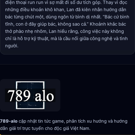
điện thoại run run vì sợ mất đi số dư tích góp. Thay vì đọc
những điều khoản khô khan, Lan đã kiên nhẫn hướng dẫn
bác từng chút một, dùng ngôn từ bình dị nhất. “Bác cứ bình
tĩnh, con ở đây giúp bác, không sao cả.” Khoảnh khắc bác
thở phào nhẹ nhõm, Lan hiểu rằng, công việc này không
chỉ là hỗ trợ kỹ thuật, mà là cầu nối giữa công nghệ và tình
người.
789-alo
cập nhật tin tức game, phân tích xu hướng và hướng
dẫn giải trí trực tuyến cho độc giả Việt Nam.