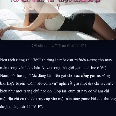
“789 alo com vn” Thực Chất Là Gì?
Nếu tách riêng ra, “789” thường là một
con số biểu tượng
cho may
mắn trong văn hóa châu Á, và trong thế giới game online ở Việt
cổng game, sòng
Nam, nó thường được dùng làm tên gọi cho các
bài trực tuyến
. Còn “alo com vn” nghe rất giữ một địa chỉ website,
kiểu như một trang chủ nào đó. Gộp lại, cụm từ này có vẻ ám chỉ
một địa chỉ cụ thể để truy cập vào một nền tảng game bài đổi thưởng
được quảng cáo là “VIP”.