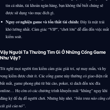
tin cá nhân, tài khoản ngân hàng, bạn không thể biết chúng sẽ
được sử dụng vào mục đích gì.
Nguy cơ nghiện game và tổn thất tài chính:
Đây là mặt trái
khó lường nhất. Cảm giác “VIP”, “chơi lớn” dễ dẫn đến việc mất
kiểm soát.
Vậy Người Ta Thường Tìm Gì Ở Những Cổng Game
Như Vậy?
Tôi nghĩ mọi người tìm kiếm cảm giác giải trí, sự may mắn, và hy
vọng kiếm được chút ít. Các cổng game này thường có giao diện rất
bắt mắt, game phong phú từ bài cào, poker, xì dách đến xóc đĩa
online… Họ còn có các chương trình khuyến mãi “khủng” ngay khi
đăng ký để dụ dỗ người chơi. Nhưng hãy nhớ,
“bữa trưa nào cũng có
cái giá của nó”
.