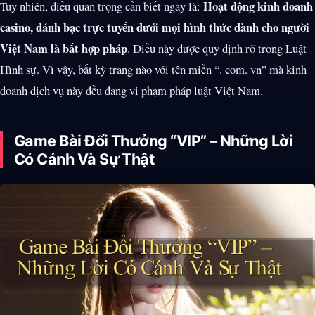
Hoạt động kinh doanh
Tuy nhiên, điều quan trọng cần biết ngay là:
casino, đánh bạc trực tuyến dưới mọi hình thức dành cho người
Việt Nam là bất hợp pháp
. Điều này được quy định rõ trong Luật
Hình sự. Vì vậy, bất kỳ trang nào với tên miền “. com. vn” mà kinh
doanh dịch vụ này đều đang vi phạm pháp luật Việt Nam.
Game Bài Đổi Thưởng “VIP” – Những Lời
Có Cánh Và Sự Thật