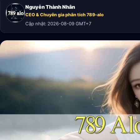
Nguyễn Thành Nhân
CEO & Chuyên gia phân tích 789-alo
Cập nhật:
2026-08-09
GMT+7