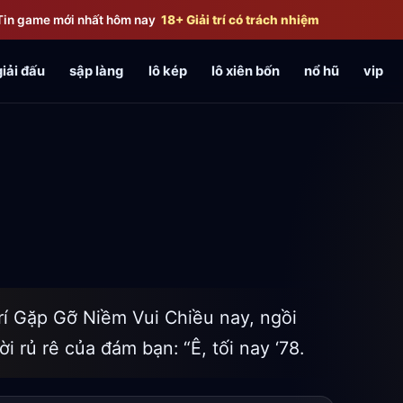
Tin game mới nhất hôm nay
18+ Giải trí có trách nhiệm
giải đấu
sập làng
lô kép
lô xiên bốn
nổ hũ
vip
rí Gặp Gỡ Niềm Vui Chiều nay, ngồi
ời rủ rê của đám bạn: “Ê, tối nay ‘78.