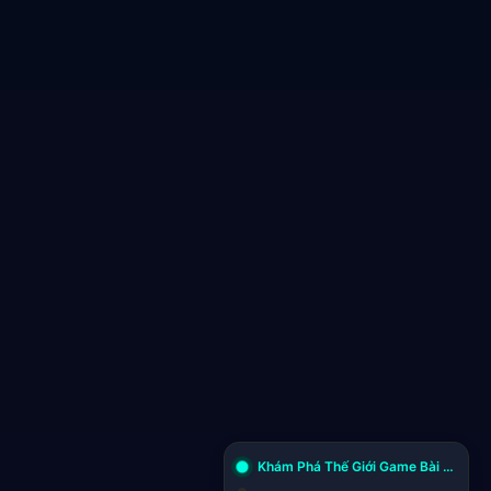
Khám Phá Thế Giới Game Bài 789: Nơi Giải Trí Gặp Gỡ Niềm Vui