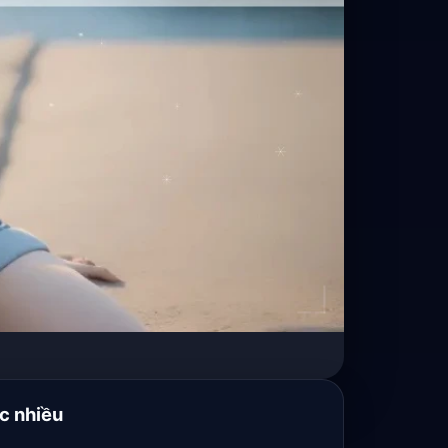
c nhiều