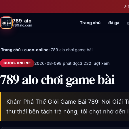
Bỏ qua đến nội dung chính
⚡ 
789-alo
Trang chủ
đá gà
789alo.com
Trang chủ
›
cuoc-online
›
789 alo chơi game bài
2026-08-09
8 phút đọc
3.232 lượt xem
CUOC-ONLINE
789 alo chơi game bài
Khám Phá Thế Giới Game Bài 789: Nơi Giải T
thư thái bên tách trà nóng, tôi chợt nhớ đến l