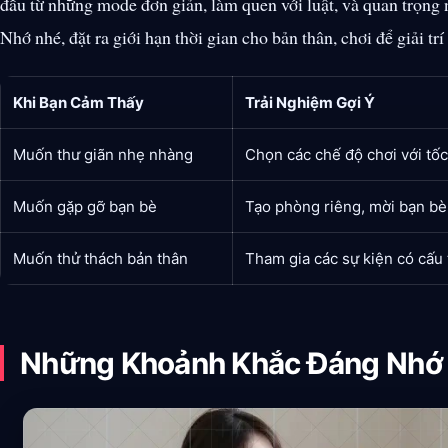
đầu từ những mode đơn giản, làm quen với luật, và quan trọng 
Nhớ nhé, đặt ra giới hạn thời gian cho bản thân, chơi để giải tr
Khi Bạn Cảm Thấy
Trải Nghiệm Gợi Ý
Muốn thư giãn nhẹ nhàng
Chọn các chế độ chơi với tốc
Muốn gặp gỡ bạn bè
Tạo phòng riêng, mời bạn bè 
Muốn thử thách bản thân
Tham gia các sự kiện có cấu 
Những Khoảnh Khắc Đáng Nhớ 