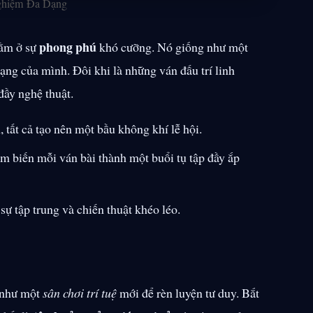
ghiệm Đa Dạng
phong phú
nằm ở sự
khó cưỡng. Nó giống như một
rạng của mình. Đôi khi là những ván đấu trí linh
 đầy nghệ thuật.
 tất cả tạo nên một bầu không khí lễ hội.
 biến mỗi ván bài thành một buổi tụ tập đầy ắp
 sự tập trung và chiến thuật khéo léo.
 như một
sân chơi trí tuệ
mới để rèn luyện tư duy. Bắt