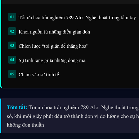
Tối ưu hóa trải nghiệm 789 Alo: Nghệ thuật trong tầm tay
Khởi nguồn từ những điều giản đơn
Chiến lược “tối giản để thăng hoa”
Sự tĩnh lặng giữa những dòng mã
Chạm vào sự tinh tế
Tóm tắt:
Tối ưu hóa trải nghiệm 789 Alo: Nghệ thuật trong
số, khi mỗi giây phút đều trở thành đơn vị đo lường cho sự 
không đơn thuần