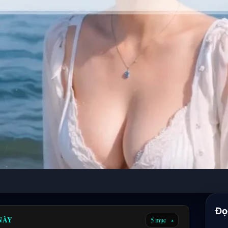
Đọ
 NÀY
5 mục
▾