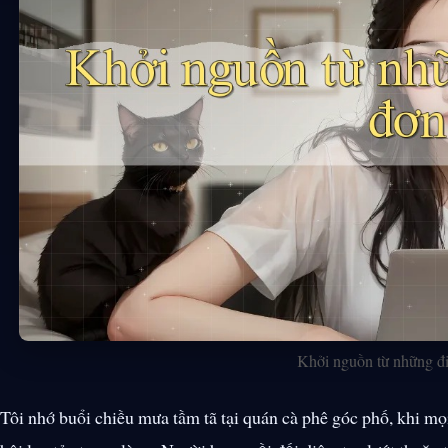
Khởi nguồn từ những đi
Tôi nhớ buổi chiều mưa tầm tã tại quán cà phê góc phố, khi mọi