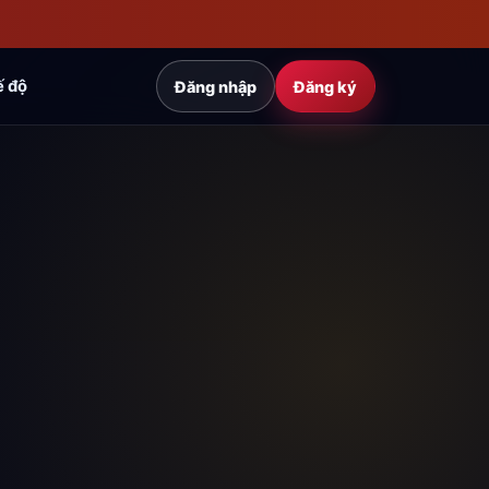
ế độ
Đăng nhập
Đăng ký