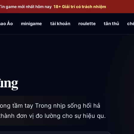
Tin game mới nhất hôm nay
18+ Giải trí có trách nhiệm
hao Ảo
minigame
tài khoản
roulette
tân thủ
ch
dùng
rong tầm tay Trong nhịp sống hối hả
thành đơn vị đo lường cho sự hiệu qu.