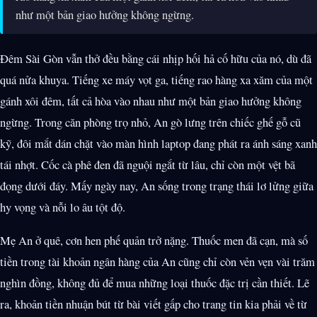
như một bản giao hưởng không ngừng.
Đêm Sài Gòn vẫn thở đều bằng cái nhịp hối hả cố hữu của nó, dù đã
quá nửa khuya. Tiếng xe máy vọt ga, tiếng rao hàng xa xăm của một
gánh xôi đêm, tất cả hòa vào nhau như một bản giao hưởng không
ngừng. Trong căn phòng trọ nhỏ, An gò lưng trên chiếc ghế gỗ cũ
kỹ, đôi mắt dán chặt vào màn hình laptop đang phát ra ánh sáng xanh
tái nhợt. Cốc cà phê đen đã nguội ngắt từ lâu, chỉ còn một vệt bã
đọng dưới đáy. Mấy ngày nay, An sống trong trạng thái lơ lửng giữa
hy vọng và nỗi lo âu tột độ.
Mẹ An ở quê, cơn hen phế quản trở nặng. Thuốc men đã cạn, mà số
tiền trong tài khoản ngân hàng của An cũng chỉ còn vẻn vẹn vài trăm
nghìn đồng, không đủ để mua những loại thuốc đặc trị cần thiết. Lẽ
ra, khoản tiền nhuận bút từ bài viết gấp cho trang tin kia phải về từ