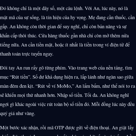
Đó không chỉ là một dãy số, một câu lệnh. Với An, lúc này, nó là
mật mã của sự sống, là tín hiệu của hy vọng. Mẹ đang cần thuốc, cần
gấp. An không còn thời gian để suy nghĩ, chỉ còn bản năng và sự
khẩn cấp thôi thúc. Cửa hàng thuốc gần nhà chỉ còn mở thêm nửa
tiếng nữa. An cần tiền mặt, hoặc ít nhất là tiền trong ví điện tử để
thanh toán trực tuyến ngay.
Đôi tay An run rẩy gõ từng phím. Vào trang web của nền tảng, tìm
mục “Rút tiền”. Số dư khả dụng hiện ra, lấp lánh như ngàn sao giữa
màn đêm đen kịt. “Rút về ví MoMo,” An lẩm bẩm, như thể nói to ra
sẽ khiến mọi thứ nhanh hơn. Nhập số tiền. Tối đa. An không nghĩ
ngợi gì khác ngoài việc rút toàn bộ số tiền đó. Mỗi đồng lúc này đều
quý giá như vàng.
Một bước xác nhận, rồi mã OTP được gửi về điện thoại. An giật lấy