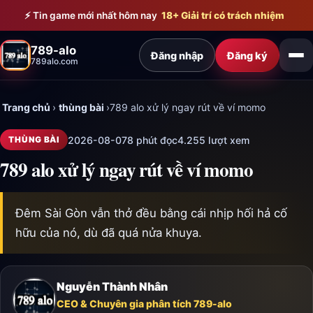
Bỏ qua đến nội dung chính
⚡ Tin game mới nhất hôm nay
18+ Giải trí có trách nhiệm
789-alo
Đăng nhập
Đăng ký
789alo.com
Trang chủ
›
thùng bài
›
789 alo xử lý ngay rút về ví momo
2026-08-07
8 phút đọc
4.255 lượt xem
THÙNG BÀI
789 alo xử lý ngay rút về ví momo
Đêm Sài Gòn vẫn thở đều bằng cái nhịp hối hả cố
hữu của nó, dù đã quá nửa khuya.
Nguyễn Thành Nhân
CEO & Chuyên gia phân tích 789-alo