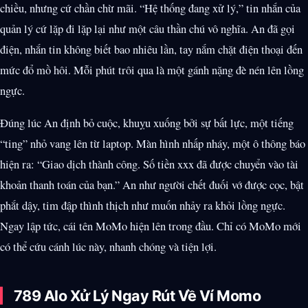
chiều, nhưng cứ chần chừ mãi. “Hệ thống đang xử lý,” tin nhắn của
quản lý cứ lặp đi lặp lại như một câu thần chú vô nghĩa. An đã gọi
điện, nhắn tin không biết bao nhiêu lần, tay nắm chặt điện thoại đến
mức đổ mồ hôi. Mỗi phút trôi qua là một gánh nặng đè nén lên lồng
ngực.
Đúng lúc An định bỏ cuộc, khuỵu xuống bởi sự bất lực, một tiếng
“ting” nhỏ vang lên từ laptop. Màn hình nhấp nháy, một ô thông báo
hiện ra: “Giao dịch thành công. Số tiền xxx đã được chuyển vào tài
khoản thanh toán của bạn.” An như người chết đuối vớ được cọc, bật
phắt dậy, tim đập thình thịch như muốn nhảy ra khỏi lồng ngực.
Ngay lập tức, cái tên MoMo hiện lên trong đầu. Chỉ có MoMo mới
có thể cứu cánh lúc này, nhanh chóng và tiện lợi.
789 Alo Xử Lý Ngay Rút Về Ví Momo