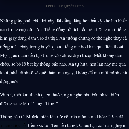
Phút Giây Quyết Định
Những giây phút chờ đợi này dài đằng đẵng hơn bất kỳ khoảnh khắc
nào trong cuộc đời An. Tiếng đồng hồ tích tắc trên tường như tiếng
kim giây đang đâm vào da thịt. An tưởng chừng có thể nghe thấy cả
tiếng máu chảy trong huyết quản, tiếng mẹ ho khan qua điện thoại.
Mọi giác quan đều tập trung vào chiếc điện thoại. Mắt không dám
chớp, sợ bỏ lỡ bất kỳ thông báo nào. An tự hứa, nếu lần này mẹ qua
khỏi, nhất định sẽ về quê thăm mẹ ngay, không để mẹ một mình chịu
đựng nữa.
Và rồi, một âm thanh quen thuộc, ngọt ngào như bản nhạc thiên
đường vang lên: “Ting! Ting!”
Thông báo từ MoMo hiện lên rực rỡ trên màn hình khóa: “Bạn đã
nhận được số
tiền xxx từ [Tên nền tảng]. Chúc bạn có trải nghiệm