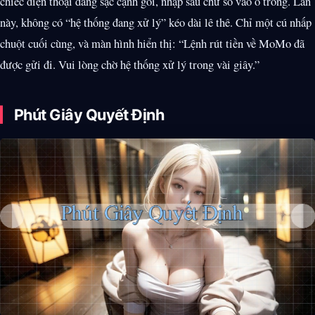
chiếc điện thoại đang sạc cạnh gối, nhập sáu chữ số vào ô trống. Lần
này, không có “hệ thống đang xử lý” kéo dài lê thê. Chỉ một cú nhấp
chuột cuối cùng, và màn hình hiển thị: “Lệnh rút tiền về MoMo đã
được gửi đi. Vui lòng chờ hệ thống xử lý trong vài giây.”
Phút Giây Quyết Định