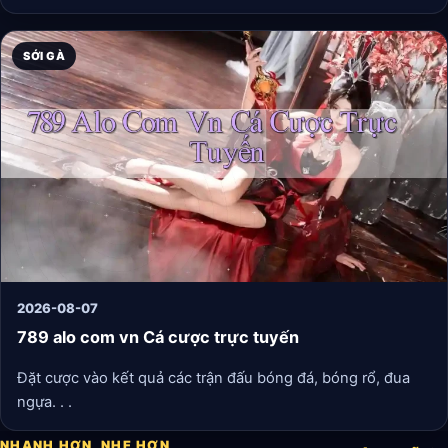
cupcake cho đến… một chú robot biết nhảy. Đồ họa
pixel dễ thương, cơ chế chơi tự do và đầy bất ngờ. Rất
SỚI GÀ
phù hợp để giải tỏa stress.
2026-08-07
789 alo com vn Cá cược trực tuyến
Đặt cược vào kết quả các trận đấu bóng đá, bóng rổ, đua
ngựa. . .
NHANH HƠN, NHẸ HƠN