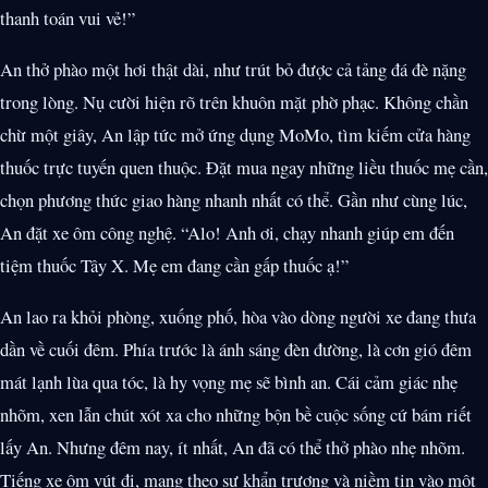
thanh toán vui vẻ!”
An thở phào một hơi thật dài, như trút bỏ được cả tảng đá đè nặng
trong lòng. Nụ cười hiện rõ trên khuôn mặt phờ phạc. Không chần
chừ một giây, An lập tức mở ứng dụng MoMo, tìm kiếm cửa hàng
thuốc trực tuyến quen thuộc. Đặt mua ngay những liều thuốc mẹ cần,
chọn phương thức giao hàng nhanh nhất có thể. Gần như cùng lúc,
An đặt xe ôm công nghệ. “Alo! Anh ơi, chạy nhanh giúp em đến
tiệm thuốc Tây X. Mẹ em đang cần gấp thuốc ạ!”
An lao ra khỏi phòng, xuống phố, hòa vào dòng người xe đang thưa
dần về cuối đêm. Phía trước là ánh sáng đèn đường, là cơn gió đêm
mát lạnh lùa qua tóc, là hy vọng mẹ sẽ bình an. Cái cảm giác nhẹ
nhõm, xen lẫn chút xót xa cho những bộn bề cuộc sống cứ bám riết
lấy An. Nhưng đêm nay, ít nhất, An đã có thể thở phào nhẹ nhõm.
Tiếng xe ôm vút đi, mang theo sự khẩn trương và niềm tin vào một