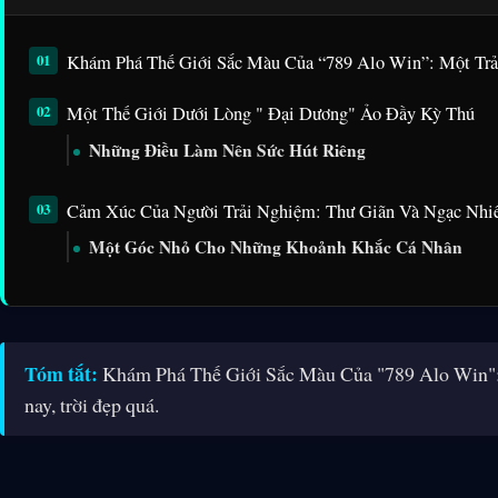
Khám Phá Thế Giới Sắc Màu Của “789 Alo Win”: Một Tr
Một Thế Giới Dưới Lòng " Đại Dương" Ảo Đầy Kỳ Thú
Những Điều Làm Nên Sức Hút Riêng
Cảm Xúc Của Người Trải Nghiệm: Thư Giãn Và Ngạc Nhi
Một Góc Nhỏ Cho Những Khoảnh Khắc Cá Nhân
Tóm tắt:
Khám Phá Thế Giới Sắc Màu Của "789 Alo Win"
nay, trời đẹp quá.