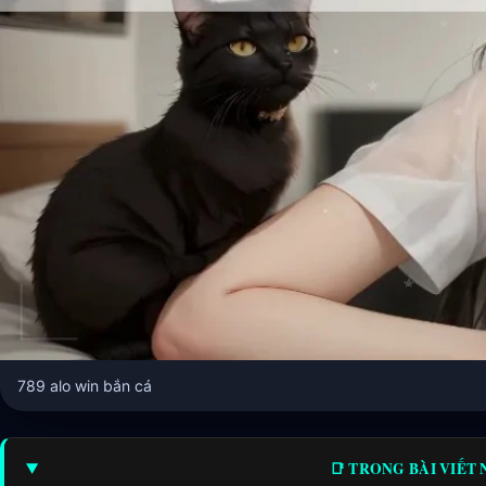
789 alo win bắn cá
📑 TRONG BÀI VIẾT