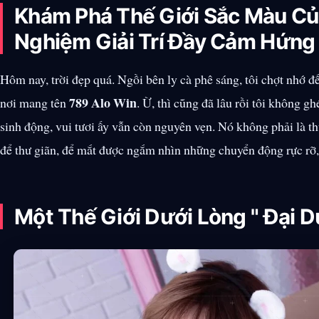
Khám Phá Thế Giới Sắc Màu Của
Nghiệm Giải Trí Đầy Cảm Hứng
Hôm nay, trời đẹp quá. Ngồi bên ly cà phê sáng, tôi chợt nhớ đế
789 Alo Win
nơi mang tên
. Ừ, thì cũng đã lâu rồi tôi không g
sinh động, vui tươi ấy vẫn còn nguyên vẹn. Nó không phải là t
để thư giãn, để mắt được ngắm nhìn những chuyển động rực rỡ, 
Một Thế Giới Dưới Lòng " Đại 