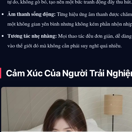
tự do, không gò bó, tạo nên một bức tranh động đầy thu hút
Âm thanh sống động:
Từng hiệu ứng âm thanh được chăm c
một không gian yên bình nhưng không kém phần nhộn nhịp
Tương tác nhẹ nhàng:
Mọi thao tác đều đơn giản, dễ dàng
vào thế giới đó mà không cần phải suy nghĩ quá nhiều.
Cảm Xúc Của Người Trải Nghiệ