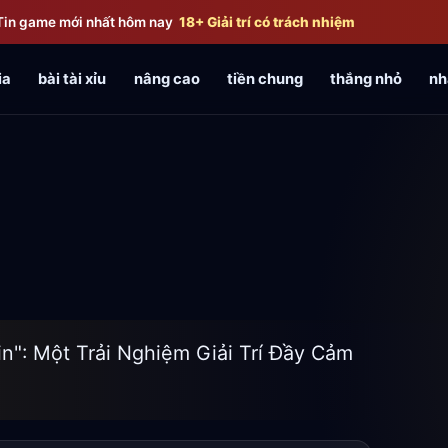
Tin game mới nhất hôm nay
18+ Giải trí có trách nhiệm
ia
bài tài xỉu
nâng cao
tiền chung
thắng nhỏ
nh
": Một Trải Nghiệm Giải Trí Đầy Cảm