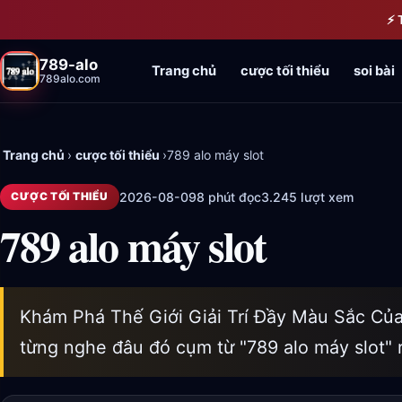
Bỏ qua đến nội dung chính
⚡ 
789-alo
Trang chủ
cược tối thiểu
soi bài
789alo.com
Trang chủ
›
cược tối thiểu
›
789 alo máy slot
2026-08-09
8 phút đọc
3.245 lượt xem
CƯỢC TỐI THIỂU
789 alo máy slot
Khám Phá Thế Giới Giải Trí Đầy Màu Sắc Của
từng nghe đâu đó cụm từ "789 alo máy slot" 