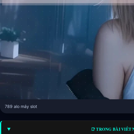
789 alo máy slot
📑 TRONG BÀI VIẾT