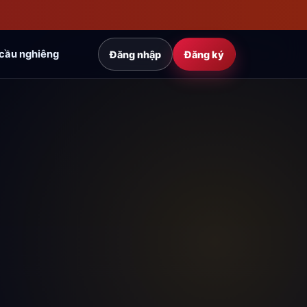
cầu nghiêng
Đăng nhập
Đăng ký