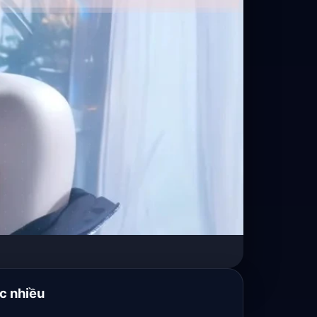
c nhiều