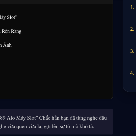
áy Slot”
u Rộn Ràng
nh Ảnh
t
9 Alo Máy Slot" Chắc hẳn bạn đã từng nghe đâu
he vừa quen vừa lạ, gợi lên sự tò mò khó tả.