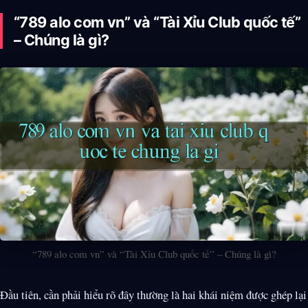
“789 alo com vn” và “Tài Xỉu Club quốc tế”
– Chúng là gì?
“789 alo com vn” và “Tài Xỉu Club quốc tế” – Chúng là gì?
Đầu tiên, cần phải hiểu rõ đây thường là hai khái niệm được ghép lại