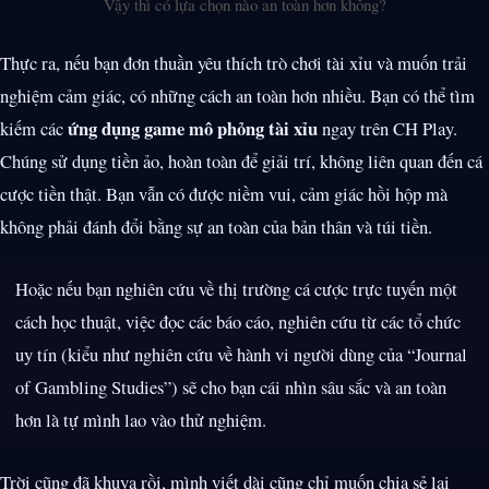
Vậy thì có lựa chọn nào an toàn hơn không?
Thực ra, nếu bạn đơn thuần yêu thích trò chơi tài xỉu và muốn trải
nghiệm cảm giác, có những cách an toàn hơn nhiều. Bạn có thể tìm
ứng dụng game mô phỏng tài xỉu
kiếm các
ngay trên CH Play.
Chúng sử dụng tiền ảo, hoàn toàn để giải trí, không liên quan đến cá
cược tiền thật. Bạn vẫn có được niềm vui, cảm giác hồi hộp mà
không phải đánh đổi bằng sự an toàn của bản thân và túi tiền.
Hoặc nếu bạn nghiên cứu về thị trường cá cược trực tuyến một
cách học thuật, việc đọc các báo cáo, nghiên cứu từ các tổ chức
uy tín (kiểu như nghiên cứu về hành vi người dùng của “Journal
of Gambling Studies”) sẽ cho bạn cái nhìn sâu sắc và an toàn
hơn là tự mình lao vào thử nghiệm.
Trời cũng đã khuya rồi, mình viết dài cũng chỉ muốn chia sẻ lại