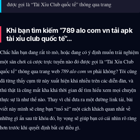
được gọi là “Tài Xỉu Club quốc tế” thông qua trang
Khi bạn tìm kiếm “789 alo com vn tải apk
tài xỉu club quốc tế”…
Chắc hẳn bạn đang rất tò mò, hoặc đang có ý định muốn trải nghiệm
một sân chơi cá cược trực tuyến nào đó được gọi là “Tài Xỉu Club
quốc tế” thông qua trang web
789 alo com vn
phải không? Tôi cũng
đã từng thấy cụm từ này xuất hiện khá nhiều trên các diễn đàn, và
thú thật là cũng mất kha khá thời gian để tìm hiểu xem mọi chuyện
thực sự là như thế nào. Thay vì chỉ đưa ra một đường link tải, bài
viết này mình sẽ cùng bạn “mổ xẻ” một cách khách quan nhất về
những gì ẩn sau từ khóa đó, hy vọng sẽ giúp bạn có cái nhìn rõ ràng
hơn trước khi quyết định bất cứ điều gì.