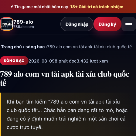
Bỏ qua đến nội dung chính
⚡ Tin game mới nhất hôm nay
18+ Giải trí có trách nhiệm
789-alo
Đăng nhập
Đăng ký
789alo.com
Trang chủ
›
sòng bạc
›
789 alo com vn tải apk tài xỉu club quốc tế
2026-08-09
8 phút đọc
3.432 lượt xem
SÒNG BẠC
789 alo com vn tải apk tài xỉu club quốc
tế
Khi bạn tìm kiếm “789 alo com vn tải apk tài xỉu
club quốc tế”… Chắc hẳn bạn đang rất tò mò, hoặc
đang có ý định muốn trải nghiệm một sân chơi cá
cược trực tuyế.