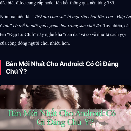
đặc biệt được cung cấp hoặc liên kết thông qua nền tảng 789.
Nôm na hiểu là:
“789 alo com vn” là một sân chơi lớn, còn “Đập Lu
Club” có thể là một quầy game hot trong sân chơi đó
. Tuy nhiên, cái
tên “Đập Lu Club” này nghe khá “dân dã” và có vẻ như là cách gọi
của cộng đồng người chơi nhiều hơn.
Bản Mới Nhất Cho Android: Có Gì Đáng
Chú Ý?