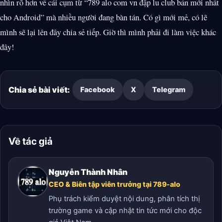
nhìn rõ hơn về cái cụm từ “789 alo com vn đập lu club bản mới nhất
cho Android” mà nhiều người đang bàn tán. Có gì mới mẻ, có lẽ
mình sẽ lại lên đây chia sẻ tiếp. Giờ thì mình phải đi làm việc khác
đây!
Chia sẻ bài viết:
Facebook
X
Telegram
Về tác giả
Nguyễn Thành Nhân
CEO & Biên tập viên trưởng tại 789-alo
Phụ trách kiểm duyệt nội dung, phân tích thị
trường game và cập nhật tin tức mới cho độc