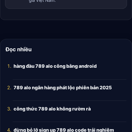
giả Việt Nam.
Đọc nhiều
hàng đầu 789 alo công bằng android
789 alo ngân hàng phát lộc phiên bản 2025
công thức 789 alo không rườm rà
đừng bỏ lỡ sign up 789 alo code trải nghiệm