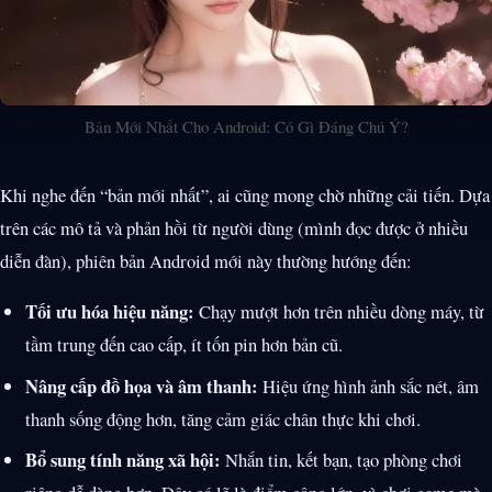
Bản Mới Nhất Cho Android: Có Gì Đáng Chú Ý?
Khi nghe đến “bản mới nhất”, ai cũng mong chờ những cải tiến. Dựa
trên các mô tả và phản hồi từ người dùng (mình đọc được ở nhiều
diễn đàn), phiên bản Android mới này thường hướng đến:
Tối ưu hóa hiệu năng:
Chạy mượt hơn trên nhiều dòng máy, từ
tầm trung đến cao cấp, ít tốn pin hơn bản cũ.
Nâng cấp đồ họa và âm thanh:
Hiệu ứng hình ảnh sắc nét, âm
thanh sống động hơn, tăng cảm giác chân thực khi chơi.
Bổ sung tính năng xã hội:
Nhắn tin, kết bạn, tạo phòng chơi