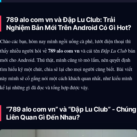
789 alo com vn và Đập Lu Club: Trải
Nghiệm Bản Mới Trên Android Có Gì Hot?
Chào các bạn, hôm nay mình ngồi uống cà phê, lướt điện thoại thì
789 alo com vn
thấy nhiều người hỏi về
và cái tên
Đập Lu Club
bản
mới cho Android. Thú thật, mình cũng tò mò lắm, nên quyết định
tìm hiểu kỹ một chút, chia sẻ lại cho mọi người cùng biết. Bài viết
này mình sẽ cố gắng nói một cách khách quan nhất, như kiểu mình
kể lại những gì đã đọc và tổng hợp được vậy.
“789 alo com vn” và “Đập Lu Club” - Chúng
Liên Quan Gì Đến Nhau?