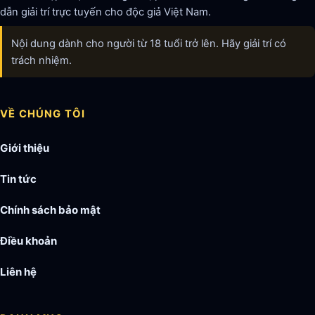
dẫn giải trí trực tuyến cho độc giả Việt Nam.
Nội dung dành cho người từ 18 tuổi trở lên. Hãy giải trí có
trách nhiệm.
VỀ CHÚNG TÔI
Giới thiệu
Tin tức
Chính sách bảo mật
Điều khoản
Liên hệ