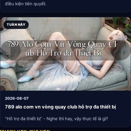
điều kiện tiên quyết.
TUẦN NÀY
2026-08-07
789 alo com vn vòng quay club hỗ trợ đa thiết bị
“Hỗ trợ đa thiết bị” - Nghe thì hay, vậy thực tế là gì?