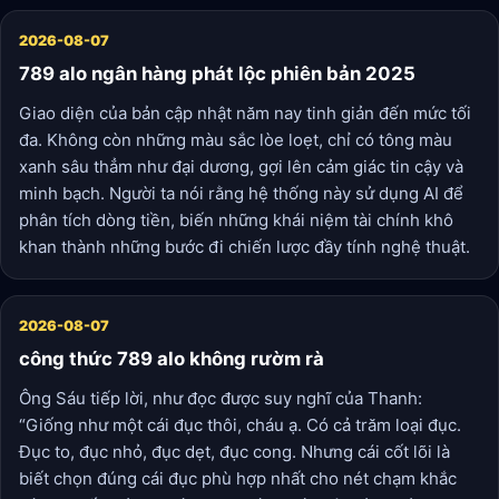
2026-08-07
789 alo ngân hàng phát lộc phiên bản 2025
Giao diện của bản cập nhật năm nay tinh giản đến mức tối
đa. Không còn những màu sắc lòe loẹt, chỉ có tông màu
xanh sâu thẳm như đại dương, gợi lên cảm giác tin cậy và
minh bạch. Người ta nói rằng hệ thống này sử dụng AI để
phân tích dòng tiền, biến những khái niệm tài chính khô
khan thành những bước đi chiến lược đầy tính nghệ thuật.
2026-08-07
công thức 789 alo không rườm rà
Ông Sáu tiếp lời, như đọc được suy nghĩ của Thanh:
“Giống như một cái đục thôi, cháu ạ. Có cả trăm loại đục.
Đục to, đục nhỏ, đục dẹt, đục cong. Nhưng cái cốt lõi là
biết chọn đúng cái đục phù hợp nhất cho nét chạm khắc