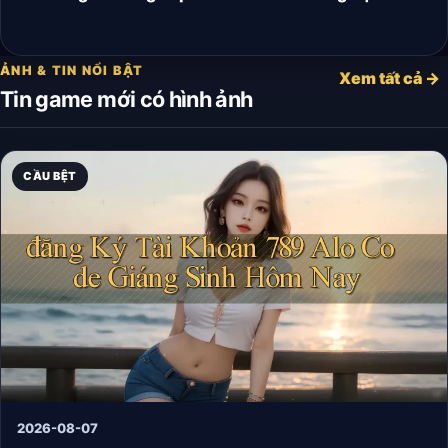
ẢNH & TIN NỔI BẬT
Xem tất cả →
Tin game mới có hình ảnh
CẦU BỆT
2026-08-07