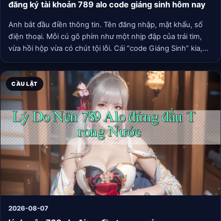
đăng ký tài khoản 789 alo code giáng sinh hôm nay
Anh bắt đầu điền thông tin. Tên đăng nhập, mật khẩu, số
điện thoại. Mỗi cú gõ phím như một nhịp đập của trái tim,
vừa hồi hộp vừa có chút tội lỗi. Cái “code Giáng Sinh” kia,
nó mang một ý nghĩa đặc biệt, như một lời mời gọi riêng tư
dành cho những tâm hồn đang tìm kiếm điều gì đó khác
biệt trong đêm lạnh. Anh nhập mã: XMAS789ALO. Một
CẦU LẬT
thông báo hiện lên: “Chúc mừng! Bạn đã nhận được phần
thưởng khởi đầu!”
2026-08-07