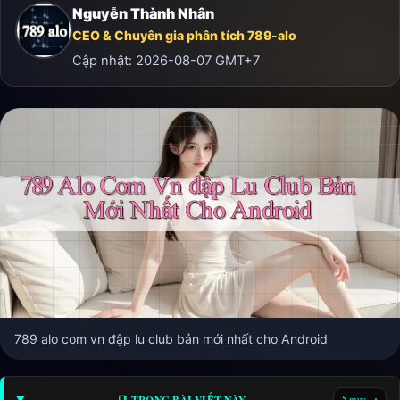
Nguyễn Thành Nhân
CEO & Chuyên gia phân tích 789-alo
Cập nhật:
2026-08-07
GMT+7
789 alo com vn đập lu club bản mới nhất cho Android
📑 TRONG BÀI VIẾT NÀY
5 mục