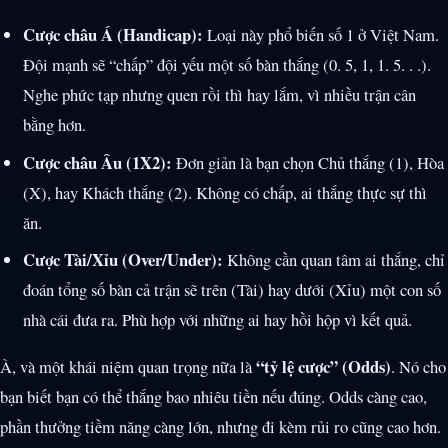
Cược châu Á (Handicap):
Loại này phổ biến số 1 ở Việt Nam.
Đội mạnh sẽ “chấp” đội yếu một số bàn thắng (0. 5, 1, 1. 5. . .).
Nghe phức tạp nhưng quen rồi thì hay lắm, vì nhiều trận cân
bằng hơn.
Cược châu Âu (1X2):
Đơn giản là bạn chọn Chủ thắng (1), Hòa
(X), hay Khách thắng (2). Không có chấp, ai thắng thực sự thì
ăn.
Cược Tài/Xỉu (Over/Under):
Không cần quan tâm ai thắng, chỉ
đoán tổng số bàn cả trận sẽ trên (Tài) hay dưới (Xỉu) một con số
nhà cái đưa ra. Phù hợp với những ai hay hồi hộp vì kết quả.
“tỷ lệ cược” (Odds)
À, và một khái niệm quan trọng nữa là
. Nó cho
bạn biết bạn có thể thắng bao nhiêu tiền nếu đúng. Odds càng cao,
phần thưởng tiềm năng càng lớn, nhưng đi kèm rủi ro cũng cao hơn.