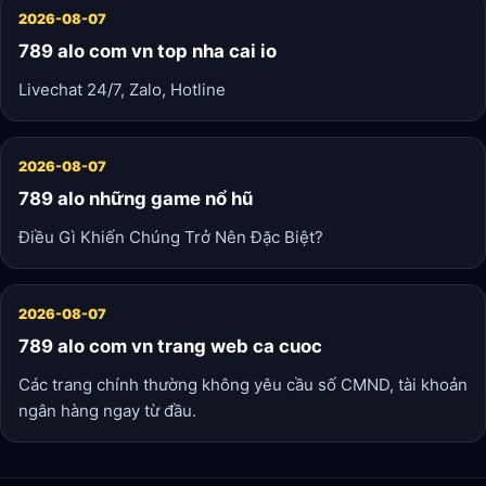
2026-08-07
789 alo com vn top nha cai io
Livechat 24/7, Zalo, Hotline
2026-08-07
789 alo những game nổ hũ
Điều Gì Khiến Chúng Trở Nên Đặc Biệt?
2026-08-07
789 alo com vn trang web ca cuoc
Các trang chính thường không yêu cầu số CMND, tài khoản
ngân hàng ngay từ đầu.