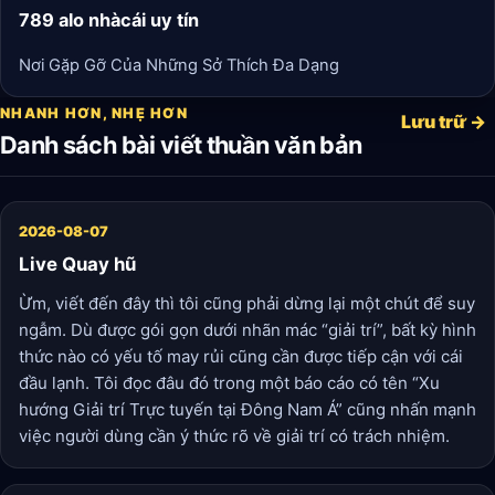
789 alo nhàcái uy tín
Nơi Gặp Gỡ Của Những Sở Thích Đa Dạng
NHANH HƠN, NHẸ HƠN
Lưu trữ →
Danh sách bài viết thuần văn bản
2026-08-07
Live Quay hũ
Ừm, viết đến đây thì tôi cũng phải dừng lại một chút để suy
ngẫm. Dù được gói gọn dưới nhãn mác “giải trí”, bất kỳ hình
thức nào có yếu tố may rủi cũng cần được tiếp cận với cái
đầu lạnh. Tôi đọc đâu đó trong một báo cáo có tên “Xu
hướng Giải trí Trực tuyến tại Đông Nam Á” cũng nhấn mạnh
việc người dùng cần ý thức rõ về giải trí có trách nhiệm.