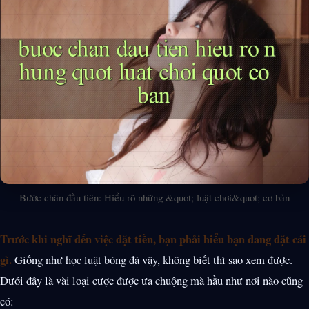
Bước chân đầu tiên: Hiểu rõ những &quot; luật chơi&quot; cơ bản
Trước khi nghĩ đến việc đặt tiền, bạn phải hiểu bạn đang đặt cái
gì.
Giống như học luật bóng đá vậy, không biết thì sao xem được.
Dưới đây là vài loại cược được ưa chuộng mà hầu như nơi nào cũng
có: