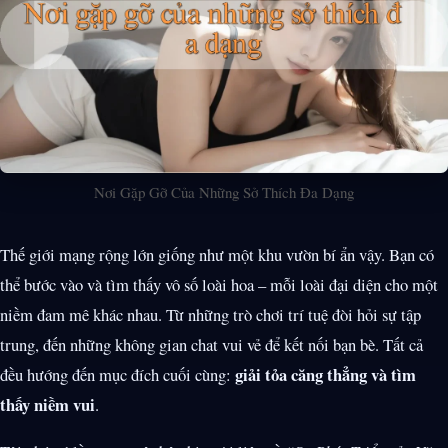
Nơi Gặp Gỡ Của Những Sở Thích Đa Dạng
Thế giới mạng rộng lớn giống như một khu vườn bí ẩn vậy. Bạn có
thể bước vào và tìm thấy vô số loài hoa – mỗi loài đại diện cho một
niềm đam mê khác nhau. Từ những trò chơi trí tuệ đòi hỏi sự tập
trung, đến những không gian chat vui vẻ để kết nối bạn bè. Tất cả
giải tỏa căng thẳng và tìm
đều hướng đến mục đích cuối cùng:
thấy niềm vui
.