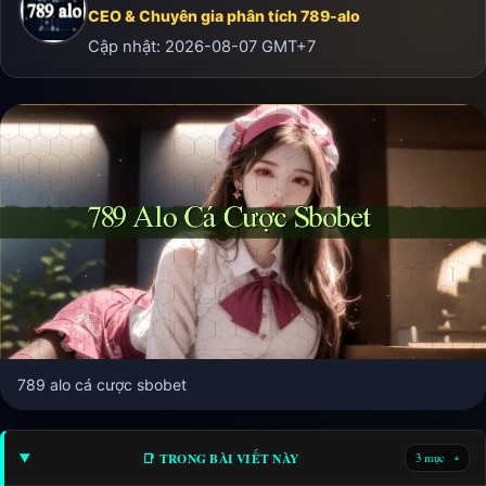
CEO & Chuyên gia phân tích 789-alo
Cập nhật:
2026-08-07
GMT+7
789 alo cá cược sbobet
📑 TRONG BÀI VIẾT NÀY
3 mục
▾