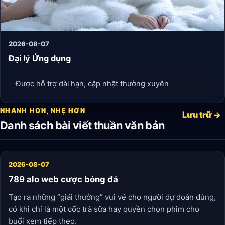
2026-08-07
Đại lý Ứng dụng
Được hỗ trợ dài hạn, cập nhật thường xuyên
NHANH HƠN, NHẸ HƠN
Lưu trữ →
Danh sách bài viết thuần văn bản
2026-08-07
789 alo web cược bóng đá
Tạo ra những “giải thưởng” vui vẻ cho người dự đoán đúng,
có khi chỉ là một cốc trà sữa hay quyền chọn phim cho
buổi xem tiếp theo.