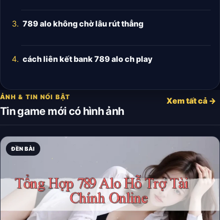
789 alo không chờ lâu rút thẳng
cách liên kết bank 789 alo ch play
ẢNH & TIN NỔI BẬT
Xem tất cả →
Tin game mới có hình ảnh
ĐỀN BÀI