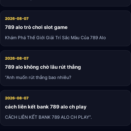
2026-08-07
789 alo trò chơi slot game
Khám Phá Thế Giới Giải Trí Sắc Màu Của 789 Alo
2026-08-07
789 alo không chờ lâu rút thẳng
“Anh muốn rút thẳng bao nhiêu?
2026-08-07
cách liên kết bank 789 alo ch play
CÁCH LIÊN KẾT BANK 789 ALO CH PLAY”.