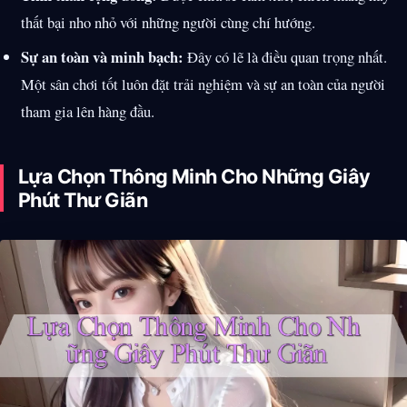
thất bại nho nhỏ với những người cùng chí hướng.
Sự an toàn và minh bạch:
Đây có lẽ là điều quan trọng nhất.
Một sân chơi tốt luôn đặt trải nghiệm và sự an toàn của người
tham gia lên hàng đầu.
Lựa Chọn Thông Minh Cho Những Giây
Phút Thư Giãn