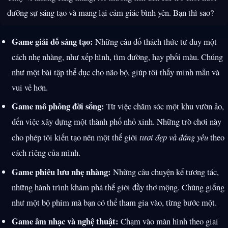
dưỡng sự sáng tạo và mang lại cảm giác bình yên. Bạn thì sao?
Game giải đố sáng tạo:
Những câu đố thách thức tư duy một
cách nhẹ nhàng, như xếp hình, tìm đường, hay phối màu. Chúng
như một bài tập thể dục cho não bộ, giúp tôi thấy minh mẫn và
vui vẻ hơn.
Game mô phỏng đời sống:
Từ việc chăm sóc một khu vườn ảo,
đến việc xây dựng một thành phố nhỏ xinh. Những trò chơi này
cho phép tôi kiến tạo nên một thế giới
tươi đẹp và đáng yêu
theo
cách riêng của mình.
Game phiêu lưu nhẹ nhàng:
Những câu chuyện kể tương tác,
những hành trình khám phá thế giới đầy thơ mộng. Chúng giống
như một bộ phim mà bạn có thể tham gia vào, từng bước một.
Game âm nhạc và nghệ thuật:
Chạm vào màn hình theo giai