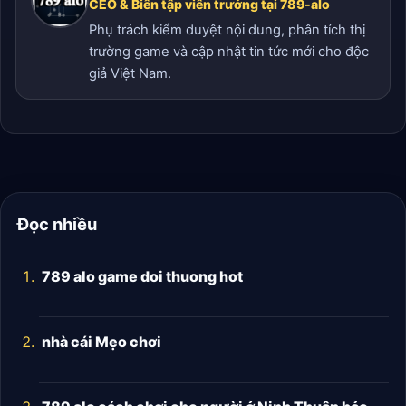
CEO & Biên tập viên trưởng tại 789-alo
Phụ trách kiểm duyệt nội dung, phân tích thị
trường game và cập nhật tin tức mới cho độc
giả Việt Nam.
Đọc nhiều
789 alo game doi thuong hot
nhà cái Mẹo chơi