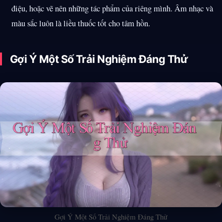
điệu, hoặc vẽ nên những tác phẩm của riêng mình. Âm nhạc và
màu sắc luôn là liều thuốc tốt cho tâm hồn.
Gợi Ý Một Số Trải Nghiệm Đáng Thử
Gợi Ý Một Số Trải Nghiệm Đáng Thử