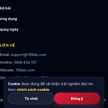
bộ bài
ứng dụng
quay ngày
LIÊN HỆ
Email:
support@789alo.com
Hotline:
0906 834 157
Website:
789alo.com
Sitemap XML
·
Sitemap HTML
Cookie
được dùng để cải thiện trải nghiệm đọc tin.
Xem
chính sách cookie
.
Từ chối
Đồng ý
© 2026 789-alo. All rights reserved.
18+
Lên đầu ↑