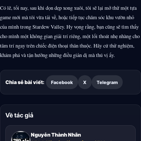
Có lẽ, tối nay, sau khi dọn dẹp xong xuôi, tôi sẽ lại mở thử một tựa
game mới mà tôi vừa tải về, hoặc tiếp tục chăm sóc khu vườn nhỏ
của mình trong Stardew Valley. Hy vọng rằng, bạn cũng sẽ tìm thấy
cho mình một không gian giải trí riêng, một lối thoát nhẹ nhàng cho
tâm trí ngay trên chiếc điện thoại thân thuộc. Hãy cứ thử nghiệm,
khám phá và tận hưởng những điều giản dị mà thú vị ấy.
Chia sẻ bài viết:
Facebook
X
Telegram
Về tác giả
Nguyễn Thành Nhân