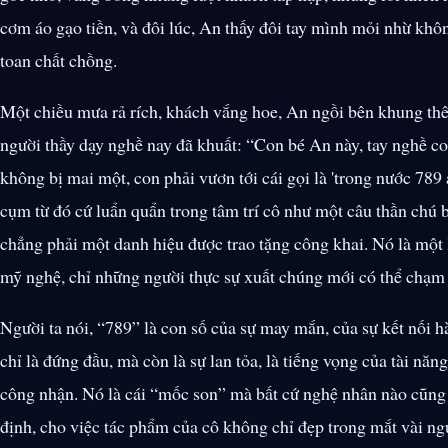
cơm áo gạo tiền, và đôi lúc, An thấy đôi tay mình mỏi nhừ không
toan chất chồng.
Một chiều mưa rả rích, khách vắng hoe, An ngồi bên khung thêu
người thầy dạy nghề nay đã khuất: “Con bé An này, tay nghề c
không bị mai một, con phải vươn tới cái gọi là 'trong nước 789
cụm từ đó cứ luẩn quẩn trong tâm trí cô như một câu thần chú 
chẳng phải một danh hiệu được trao tặng công khai. Nó là một l
mỹ nghệ, chỉ những người thực sự xuất chúng mới có thể chạm 
Người ta nói, “789” là con số của sự may mắn, của sự kết nối h
chỉ là đứng đầu, mà còn là sự lan tỏa, là tiếng vọng của tài n
công nhận. Nó là cái “mốc son” mà bất cứ nghệ nhân nào cũng 
định, cho việc tác phẩm của cô không chỉ đẹp trong mắt vài ng