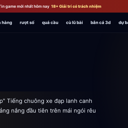
Tin game mới nhất hôm nay
18+ Giải trí có trách nhiệm
 hàng
rượt số
quá cầu
cù lũ bài
bắn cá 3d
dự b
p" Tiếng chuông xe đạp lanh canh
ng nắng đầu tiên trên mái ngói rêu