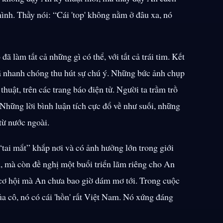
mình. Thầy nói: “Cái 'top' không nằm ở đâu xa, nó
 làm tất cả những gì có thể, với tất cả trái tim. Kết
ã nhanh chóng thu hút sự chú ý. Những bức ảnh chụp
thuật, trên các trang báo điện tử. Người ta trầm trồ
 Những lời bình luận tích cực đổ về như suối, những
từ nước ngoài.
 “tai mắt” khắp nơi và có ảnh hưởng lớn trong giới
, mà còn đề nghị một buổi triển lãm riêng cho An
 cơ hội mà An chưa bao giờ dám mơ tới. Trong cuộc
ủa cô, nó có cái 'hồn' rất Việt Nam. Nó xứng đáng