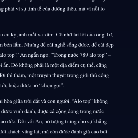
 phải vì sự tinh tế của đường thêu, mà vì nỗi lo
 cũ kỹ, ánh mắt xa xăm. Cô nhớ lại lời của ông Tư,
on bén lắm. Nhưng để cái nghề sống được, để cái đẹp
 alo top'.” An ngẩn ngơ. “Trong nước 789 alo top” –
bí ẩn. Đó không phải là một địa điểm cụ thể, cũng
ời thì thầm, một truyền thuyết trong giới thủ công
tới, hoặc được nó “chọn gọi”.
ài hòa giữa trời đất và con người. “Alo top” không
ăng được vinh danh, được cả cộng đồng trong nước
ao ước. Đối với An, nó tượng trưng cho sự khẳng
ười khách vãng lai, mà còn được đánh giá cao bởi