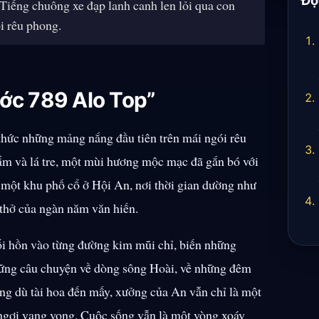
iếng chuông xe đạp lanh canh len lỏi qua con
i rêu phong.
ớc 789 Alo Top”
thức những mảng nắng đầu tiên trên mái ngói rêu
ẩm và lá tre, một mùi hương mộc mạc đã gắn bó với
 một khu phố cổ ở Hội An, nơi thời gian dường như
 thở của ngàn năm văn hiến.
ổi hồn vào từng đường kim mũi chỉ, biến những
những câu chuyện về dòng sông Hoài, về những đêm
ưng dù tài hoa đến mấy, xưởng của An vẫn chỉ là một
 ngợi vang vọng. Cuộc sống vẫn là một vòng xoáy