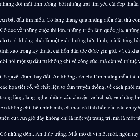
những đôi mắt tinh tường, bởi những trái tim yêu cái đẹp thuần 
An bắt đầu tìm hiểu. Cô lang thang qua những diễn đàn thủ cô
Cô đọc về những cuộc thi lớn, những triển lãm quốc gia, những
alo top” không phải là một giải thưởng hữu hình, mà là tổng hò
tinh xảo trong kỹ thuật, cái hồn dân tộc được gìn giữ, và cả khả
đòi hỏi một sự đầu tư không chỉ về công sức, mà còn về trí tuệ v
Cô quyết định thay đổi. An không còn chỉ làm những mẫu thêu 
các họa tiết cổ, về chất liệu tơ tằm truyền thống, về cách phố
trong làng, lắng nghe những câu chuyện về lịch sử, về những bi
An không chỉ thêu hình ảnh, cô thêu cả linh hồn của câu chuy
thêu của An giờ đây không chỉ là một vật trang trí, mà là một 
Có những đêm, An thức trắng. Mắt mờ đi vì mệt mỏi, ngón tay 