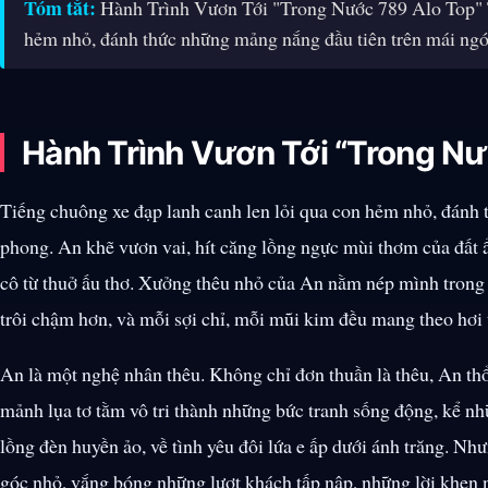
Tóm tắt:
Hành Trình Vươn Tới "Trong Nước 789 Alo Top" T
hẻm nhỏ, đánh thức những mảng nắng đầu tiên trên mái ngó
Hành Trình Vươn Tới “Trong Nư
Tiếng chuông xe đạp lanh canh len lỏi qua con hẻm nhỏ, đánh 
phong. An khẽ vươn vai, hít căng lồng ngực mùi thơm của đất 
cô từ thuở ấu thơ. Xưởng thêu nhỏ của An nằm nép mình trong
trôi chậm hơn, và mỗi sợi chỉ, mỗi mũi kim đều mang theo hơi
An là một nghệ nhân thêu. Không chỉ đơn thuần là thêu, An th
mảnh lụa tơ tằm vô tri thành những bức tranh sống động, kể 
lồng đèn huyền ảo, về tình yêu đôi lứa e ấp dưới ánh trăng. Nh
góc nhỏ, vắng bóng những lượt khách tấp nập, những lời khen