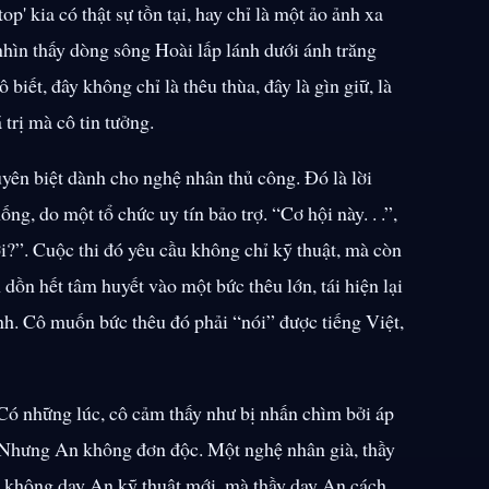
p' kia có thật sự tồn tại, hay chỉ là một ảo ảnh xa
hìn thấy dòng sông Hoài lấp lánh dưới ánh trăng
 biết, đây không chỉ là thêu thùa, đây là gìn giữ, là
 trị mà cô tin tưởng.
yên biệt dành cho nghệ nhân thủ công. Đó là lời
g, do một tổ chức uy tín bảo trợ. “Cơ hội này. . .”,
i?”. Cuộc thi đó yêu cầu không chỉ kỹ thuật, mà còn
dồn hết tâm huyết vào một bức thêu lớn, tái hiện lại
h. Cô muốn bức thêu đó phải “nói” được tiếng Việt,
 Có những lúc, cô cảm thấy như bị nhấn chìm bởi áp
. Nhưng An không đơn độc. Một nghệ nhân già, thầy
ầy không dạy An kỹ thuật mới, mà thầy dạy An cách