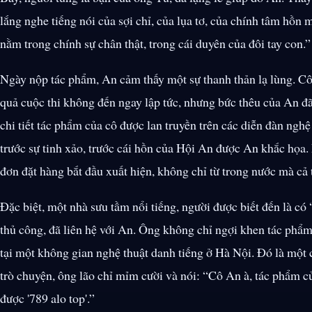
lắng nghe tiếng nói của sợi chỉ, của lụa tơ, của chính tâm hồn 
nằm trong chính sự chân thật, trong cái duyên của đôi tay con.”
Ngày nộp tác phẩm, An cảm thấy một sự thanh thản lạ lùng. Cô đã
quả cuộc thi không đến ngay lập tức, nhưng bức thêu của An đ
chi tiết tác phẩm của cô được lan truyền trên các diễn đàn nghệ 
trước sự tinh xảo, trước cái hồn của Hội An được An khắc họa.
đơn đặt hàng bắt đầu xuất hiện, không chỉ từ trong nước mà cả 
Đặc biệt, một nhà sưu tầm nổi tiếng, người được biết đến là có
thủ công, đã liên hệ với An. Ông không chỉ ngợi khen tác phẩm
tại một không gian nghệ thuật danh tiếng ở Hà Nội. Đó là một
trò chuyện, ông lão chỉ mỉm cười và nói: “Cô An à, tác phẩm c
được '789 alo top'.”