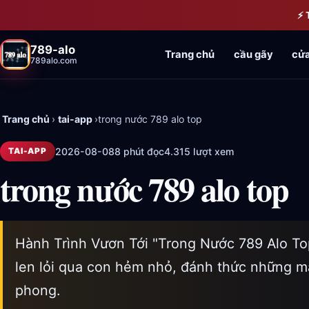
Bỏ qua đến nội dung chính
⚡ 
789-alo
Trang chủ
cầu gãy
cửa
789alo.com
Trang chủ
›
tai-app
›
trong nước 789 alo top
2026-08-08
8 phút đọc
4.315 lượt xem
TAI-APP
trong nước 789 alo top
Hành Trình Vươn Tới "Trong Nước 789 Alo To
len lỏi qua con hẻm nhỏ, đánh thức những mả
phong.