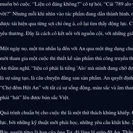
muốn bỏ cuộc. “Liệu có đáng không?” cô tự hỏi. “Cái '789 alo to
vời?” Nhưng mỗi khi nhìn vào tác phẩm đang dần thành hình, n
được tái hiện qua từng sợi chỉ óng ả, cô lại tìm thấy động lực. Cô
yêu thương. Đây là cách cô kết nối với nguồn cội, với những giá
Một ngày nọ, một tin nhắn lạ đến với An qua một ứng dụng chu
mời tham gia một cuộc thi thiết kế sản phẩm thủ công truyền thốn
An thầm nghĩ, “liệu có phải là tiếng 'Alo' mà mình đang chờ đợ
là sự sáng tạo, là câu chuyện đằng sau sản phẩm. An quyết định 
“Chợ đêm Hội An” với tất cả sự sống động, màu sắc và âm than
phải “hát” lên được bản sắc Việt.
Quá trình chuẩn bị cho cuộc thi là một thử thách khủng khiếp.
lực, bởi những kỹ thuật mới phải học, những yêu cầu khắt khe
Bảy, người từng là bạn của ông Tư, đã lặng lẽ giúp đỡ An. Th