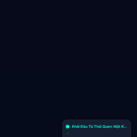
Khởi Đầu Từ Thói Quen: Mật Khẩu Không Phải Là “Chìa Khóa Vạn Năng”