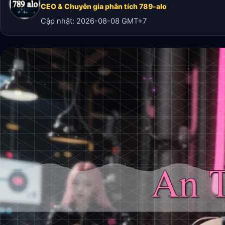
CEO & Chuyên gia phân tích 789-alo
Cập nhật:
2026-08-08
GMT+7