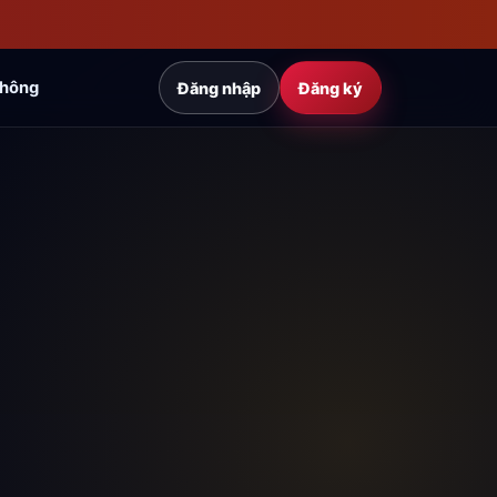
thông
Đăng nhập
Đăng ký