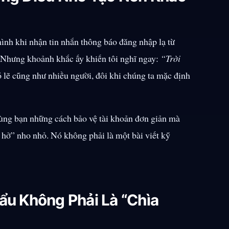
mình khi nhận tin nhắn thông báo đăng nhập lạ từ
. Nhưng khoảnh khắc ấy khiến tôi nghĩ ngay:
“Trời
ó lẽ cũng như nhiều người, đôi khi chúng ta mặc định
ẻ cùng bạn những cách bảo vệ tài khoản đơn giản mà
ơ hở” nho nhỏ. Nó không phải là một bài viết kỹ
ẩu Không Phải Là “Chìa