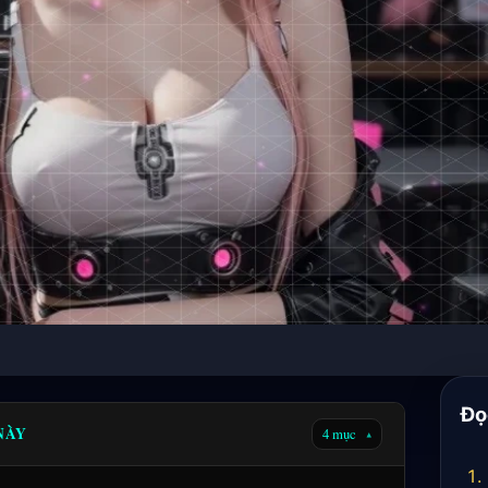
Đọ
 NÀY
4 mục
▾