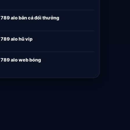
789 alo bắn cá đổi thưởng
789 alo hũ vip
789 alo web bóng