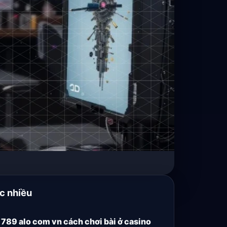
c nhiều
789 alo com vn cách chơi bài ở casino