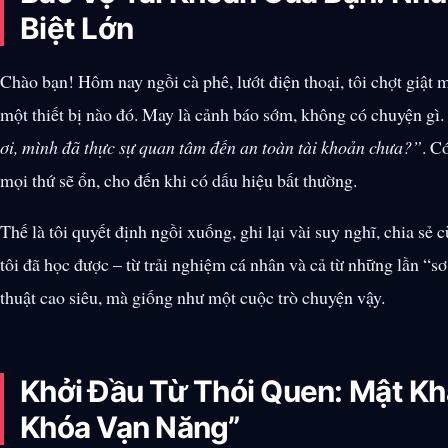
Biệt Lớn
Chào bạn! Hôm nay ngồi cà phê, lướt điện thoại, tôi chợt giật 
một thiết bị nào đó. May là cảnh báo sớm, không có chuyện gì
ơi, mình đã thực sự quan tâm đến an toàn tài khoản chưa?”
. C
mọi thứ sẽ ổn, cho đến khi có dấu hiệu bất thường.
Thế là tôi quyết định ngồi xuống, ghi lại vài suy nghĩ, chia s
tôi đã học được – từ trải nghiệm cá nhân và cả từ những lần “s
thuật cao siêu, mà giống như một cuộc trò chuyện vậy.
Khởi Đầu Từ Thói Quen: Mật Kh
Khóa Vạn Năng”