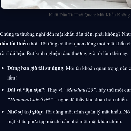
Khởi Đầu Từ Thói Quen: Mật Khẩu Không 
Chúng ta thường nghĩ đến mật khẩu đầu tiên, phải không? Nh
đầu tối thiểu
thôi. Tôi từng có thói quen dùng một mật khẩu ch
rò rỉ dữ liệu. Rút kinh nghiệm đau thương, giờ tôi làm thế này:
Đừng bao giờ tái sử dụng
: Mỗi tài khoản quan trọng nên c
lắm!
Dài và “lộn xộn”
: Thay vì
“Matkhau123”
, hãy thử một cụ
“HommuaCafe3ly@”
– nghe đã thấy khó đoán hơn nhiều.
Nhờ sự trợ giúp
: Tôi dùng một trình quản lý mật khẩu. Nó 
mật khẩu phức tạp mà chỉ cần nhớ một mật khẩu chính.