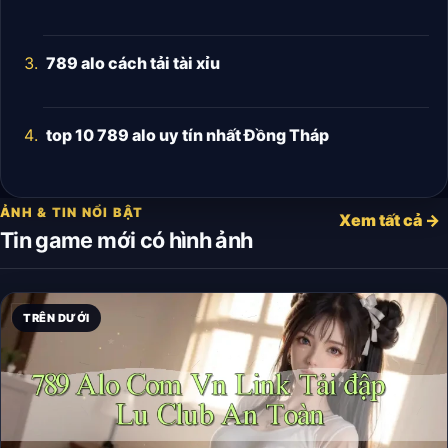
789 alo cách tải tài xỉu
top 10 789 alo uy tín nhất Đồng Tháp
ẢNH & TIN NỔI BẬT
Xem tất cả →
Tin game mới có hình ảnh
TRÊN DƯỚI