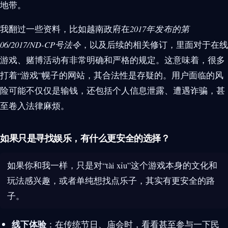
地带。
我翻过一些资料，比如越南政府在
2017年发布的第
06/2017/ND-CP号法令
，以及后续的相关修订，里面对于在线
游戏、赌博活动有非常明确和严格的规定。这意味着，很多
打着“游戏”幌子的网站，其合法性是存疑的。用户面临的风
险可能不仅仅是输钱，还包括个人信息泄露、遭遇诈骗，甚
至卷入法律麻烦。
如果只是寻找娱乐，有什么更安全的选择？
如果你和我一样，只是对“tài xỉu”这个游戏本身的文化和
玩法感兴趣，或者单纯想找点乐子，其实有更安全的路
子。
线下体验
：在传统节日、庙会时，看看甚至参与一下民