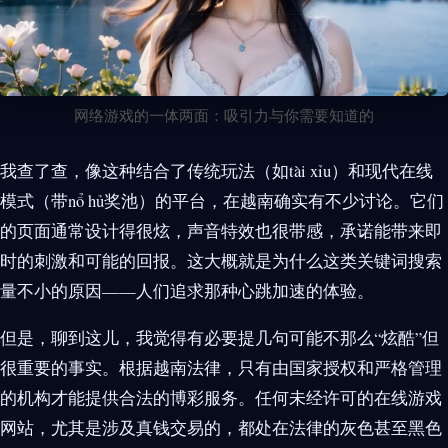
网络游戏的一体两面：吸引力与你需要知道的
我查了查，像这种结合了传统玩法（如tài xỉu）和现代在线
模式（带nổ hủ奖池）的平台，在越南确实有不少讨论。它们
的页面通常设计得很炫，声音特效也很带感，承诺能带来即
时的刺激和可能的回报。这大概就是为什么这类关键词搜索
量不小的原因——人们追求那种心跳加速的体验。
但是，聊到这儿，我觉得有必要提几句可能不那么“炫酷”但
很重要的事实。根据越南法律，只有由国家授权和严格管理
的机构才能提供合法的博彩服务。任何未经许可的在线游戏
网站，尤其是涉及真钱交易的，都处在法律的灰色甚至黑色