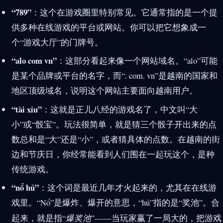
“789”
：这个在游戏圈里特别常见。它通常指的是一个提
供多种在线游戏的平台或网站。你可以把它想象成一
个“游戏大厅”的门牌号。
“alo com vn”
：这部分看起来像一个网站域名。“alo”可能
是某个品牌或平台的名字，而“. com. vn”是越南的国家和
地区顶级域名，说明这个网站主要面向越南用户。
“tài xỉu”
：这就是正儿八经的游戏名了，中文叫“大
小”或“骰宝”。玩法很简单，就是猜三个骰子开出来的点
数总和是“大”还是“小”，或者猜具体的点数。在越南的街
边和节庆日，你经常能看到人们围在一起玩这个，是种
传统游戏。
“nổ hủ”
：这个词是最近几年才火起来的，尤其在在线游
戏里。“Nổ”是爆炸、爆开的意思，“hủ”指的是“奖池”。合
起来，就是指“
爆奖池
”——当玩家赢了一局大的，把游戏