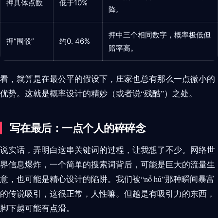
押具体点数
低于10%
降。
押中三个相同数字，概率极低但
押“围骰”
约0. 46%
赔率高。
看，就算是在最公平的假设下，庄家也总有那么一点微小的
优势。这就是概率设计的精妙（或者说“残酷”）之处。
写在最后：一点个人的碎碎念
说实话，弄明白这串关键词的过程，让我想了不少。网络世
界信息爆炸，一个简单的搜索词背后，可能是巨大的流量生
意，也可能是精心设计的陷阱。我们被“nổ hủ”那种瞬间暴富
的传说吸引，这很正常，人性嘛。但越是有吸引力的东西，
脚下越可能有点滑。