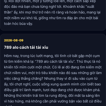
lý. Rồi đột nhiên, một ý tưởng lóe lên, một cách sắp xếp
độc đáo mà bạn chưa từng nghĩ tới. Khoảnh khắc “xuất
thần” ấy, khi mọi thứ trở nên rõ ràng và hoàn hảo, mang lại
một niềm vui khó tả, giống như tìm ra đáp án cho một bài
toán hóc búa vậy.
2026-08-09
789 alo cách tải tài xỉu
Hôm nay, trong lúc lướt mạng, tôi tình cờ bắt gặp một cụm
từ tìm kiếm khá lạ: “789 alo cách tải tài xỉu”. Thú thực là nó
khiến tôi mỉm cười một chút. Có lẽ ai đó đang tìm kiếm một
chút niềm vui, một trò tiêu khiển nào đó sau những giờ làm
việc căng thẳng chăng? Nhưng thay vì đi sâu vào cụm từ
ấy, tôi chợt nghĩ, cuộc sống xung quanh mình còn biết bao
điều giải trí lành mạnh, tươi đẹp đang chờ được khám phá.
Những thứ khiến trái tim ta rung động, đôi mắt ta sáng lên
vì hào hứng, mà không cần phải vướng bận vào bất cứ điều