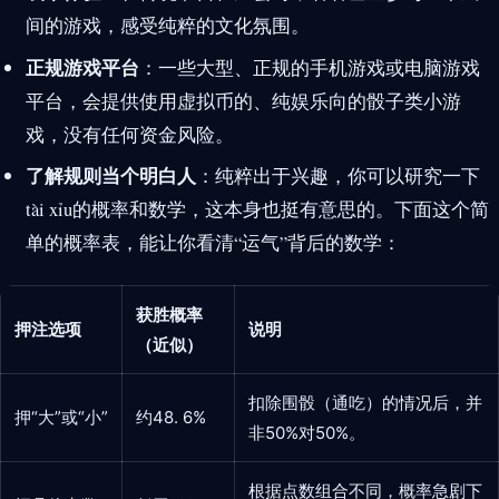
间的游戏，感受纯粹的文化氛围。
正规游戏平台
：一些大型、正规的手机游戏或电脑游戏
平台，会提供使用虚拟币的、纯娱乐向的骰子类小游
戏，没有任何资金风险。
了解规则当个明白人
：纯粹出于兴趣，你可以研究一下
tài xỉu的概率和数学，这本身也挺有意思的。下面这个简
单的概率表，能让你看清“运气”背后的数学：
获胜概率
押注选项
说明
（近似）
扣除围骰（通吃）的情况后，并
押“大”或“小”
约48. 6%
非50%对50%。
根据点数组合不同，概率急剧下