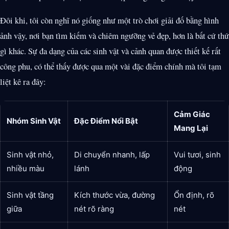
Đôi khi, tôi còn nghĩ nó giống như một trò chơi giải đố bằng hình
ảnh vậy, nơi bạn tìm kiếm và chiêm ngưỡng vẻ đẹp, hơn là bất cứ thứ
gì khác. Sự đa dạng của các sinh vật và cảnh quan được thiết kế rất
công phu, có thể thấy được qua một vài đặc điểm chính mà tôi tạm
liệt kê ra đây:
Cảm Giác
Nhóm Sinh Vật
Đặc Điểm Nổi Bật
Mang Lại
Sinh vật nhỏ,
Di chuyển nhanh, lấp
Vui tươi, sinh
nhiều màu
lánh
động
Sinh vật tầng
Kích thước vừa, đường
Ổn định, rõ
giữa
nét rõ ràng
nét