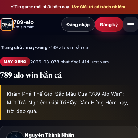
Bỏ qua đến nội dung chính
⚡ Tin game mới nhất hôm nay
18+ Giải trí có trách nhiệm
789-alo
Đăng nhập
Đăng ký
789alo.com
Trang chủ
›
may-xeng
›
789 alo win bắn cá
2026-08-07
8 phút đọc
1.414 lượt xem
MAY-XENG
789 alo win bắn cá
Khám Phá Thế Giới Sắc Màu Của "789 Alo Win":
Một Trải Nghiệm Giải Trí Đầy Cảm Hứng Hôm nay,
trời đẹp quá.
Nguyễn Thành Nhân