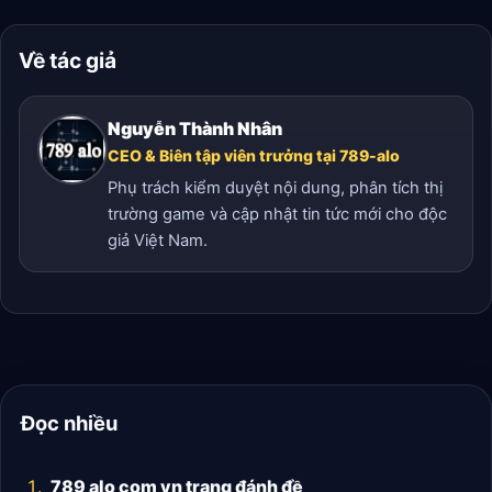
Về tác giả
Nguyễn Thành Nhân
CEO & Biên tập viên trưởng tại 789-alo
Phụ trách kiểm duyệt nội dung, phân tích thị
trường game và cập nhật tin tức mới cho độc
giả Việt Nam.
Đọc nhiều
789 alo com vn trang đánh đề