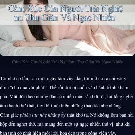
Cảm Xúc Của Người Trải Nghiệm: Thư Giãn Và Ngạc Nhiên
Tôi nhớ có lần, sau một ngày làm việc dài, tôi mở nó ra chỉ với ý
định “cho qua vài phút”. Thế rồi, tôi bị cuốn vào hành trình khám
phá. Mắt dõi theo những đàn cá nhiều màu sắc bơi lội, tai lắng nghe
âm thanh thư thái, tay thì thực hiện những thao tác nhẹ nhàng…
Cảm giác
phiêu lưu nhẹ nhàng
ấy thật khó tả. Nó không làm bạn hồi
hộp đến nghẹt thở, mà mang đến một sự ngạc nhiên thú vị, như khi
bạn tình cờ phát hiện một loài hoa đẹp trong công viên vậy.