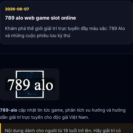
2026-08-07
789 alo web game slot online
Khám phá thế giới giải trí trực tuyến đầy màu sắc: 789 Alo
và những cuộc phiêu lưu kỳ thú
789-alo
cập nhật tin tức game, phân tích xu hướng và hướng
dẫn giải trí trực tuyến cho độc giả Việt Nam.
Nội dung dành cho người từ 18 tuổi trở lên. Hãy giải trí có