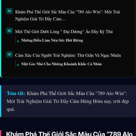
Khám Phá Thế Giới Sắc Màu Của “789 Alo Win”: Một Trải
Nghiệm Giải Trí Đầy Cảm…
Một Thế Giới Dưới Lòng " Đại Dương" Ảo Đầy Kỳ Thú
Những Điều Làm Nên Sức Hút Riêng
Cảm Xúc Của Người Trải Nghiệm: Thư Giãn Và Ngạc Nhiên
Một Góc Nhỏ Cho Những Khoảnh Khắc Cá Nhân
Tóm tắt:
Khám Phá Thế Giới Sắc Màu Của "789 Alo Win":
Một Trải Nghiệm Giải Trí Đầy Cảm Hứng Hôm nay, trời đẹp
quá.
Khám Phá Thế Giới Sắc Màu Của “789 Alo