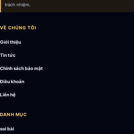
trách nhiệm.
VỀ CHÚNG TÔI
Giới thiệu
Tin tức
Chính sách bảo mật
Điều khoản
Liên hệ
DANH MỤC
soi bài