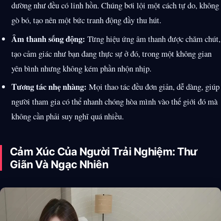
dường như đều có linh hồn. Chúng bơi lội một cách tự do, không
gò bó, tạo nên một bức tranh động đầy thu hút.
Âm thanh sống động:
Từng hiệu ứng âm thanh được chăm chút,
tạo cảm giác như bạn đang thực sự ở đó, trong một không gian
yên bình nhưng không kém phần nhộn nhịp.
Tương tác nhẹ nhàng:
Mọi thao tác đều đơn giản, dễ dàng, giúp
người tham gia có thể nhanh chóng hòa mình vào thế giới đó mà
không cần phải suy nghĩ quá nhiều.
Cảm Xúc Của Người Trải Nghiệm: Thư
Giãn Và Ngạc Nhiên