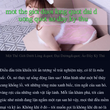
Một Thế Giới Dưới Lòng &quot; Đại Dương&quot; Ảo Đầy Kỳ Thú
Điều đầu tiên khiến tôi ấn tượng về trải nghiệm này, có lẽ là
màu
sắc
. Ôi, nó thực sự sống động làm sao! Màn hình như một bể thủy
cung khổng lồ, với những tông màu xanh biếc, tím ngắt của san hô,
vàng rực của những sinh vật lấp lánh. Mỗi lần khám phá, tôi cảm
giác như mình đang lặn ngắm một rạn san hô vậy, mọi thứ đều mềm
mại và kỳ ảo. Không khí ở đó – tôi muốn gọi là không khí dù nó là