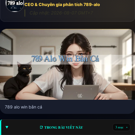
CEO & Chuyên gia phân tích 789-alo
Cập nhật:
2026-08-07
GMT+7
789 alo win bắn cá
📑 TRONG BÀI VIẾT NÀY
3 mục
▾