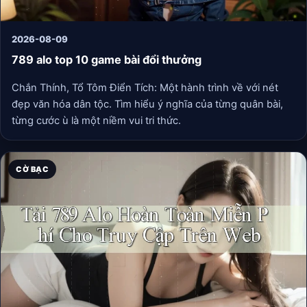
2026-08-09
789 alo top 10 game bài đổi thưởng
Chắn Thính, Tổ Tôm Điển Tích: Một hành trình về với nét
đẹp văn hóa dân tộc. Tìm hiểu ý nghĩa của từng quân bài,
từng cước ù là một niềm vui tri thức.
CỜ BẠC