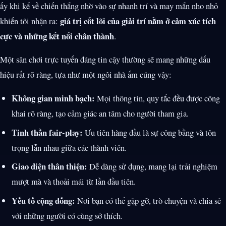
ấy khi kể về chiến thắng nhờ vào sự nhanh trí và may mắn nho nhỏ
giá trị cốt lõi của giải trí nằm ở cảm xúc tích
khiến tôi nhận ra:
cực và những kết nối chân thành
.
Một sân chơi trực tuyến đáng tin cậy thường sẽ mang những dấu
hiệu rất rõ ràng, tựa như một ngôi nhà ấm cúng vậy:
Không gian minh bạch:
Mọi thông tin, quy tắc đều được công
khai rõ ràng, tạo cảm giác an tâm cho người tham gia.
Tinh thần fair-play:
Ưu tiên hàng đầu là sự công bằng và tôn
trọng lẫn nhau giữa các thành viên.
Giao diện thân thiện:
Dễ dàng sử dụng, mang lại trải nghiệm
mượt mà và thoải mái từ lần đầu tiên.
Yếu tố cộng đồng:
Nơi bạn có thể gặp gỡ, trò chuyện và chia sẻ
với những người có cùng sở thích.