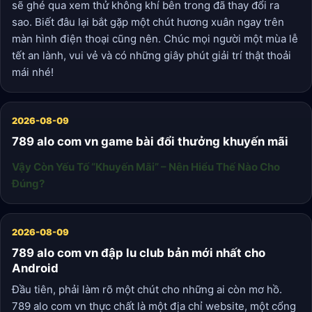
sẽ ghé qua xem thử không khí bên trong đã thay đổi ra
sao. Biết đâu lại bắt gặp một chút hương xuân ngay trên
màn hình điện thoại cũng nên. Chúc mọi người một mùa lễ
tết an lành, vui vẻ và có những giây phút giải trí thật thoải
mái nhé!
2026-08-09
789 alo com vn game bài đổi thưởng khuyến mãi
Vậy Còn Yếu Tố “Khuyến Mãi” – Nên Hiểu Thế Nào Cho
Đúng?
2026-08-09
789 alo com vn đập lu club bản mới nhất cho
Android
Đầu tiên, phải làm rõ một chút cho những ai còn mơ hồ.
789 alo com vn thực chất là một địa chỉ website, một cổng