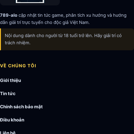
789-alo
cập nhật tin tức game, phân tích xu hướng và hướng
dẫn giải trí trực tuyến cho độc giả Việt Nam.
Nội dung dành cho người từ 18 tuổi trở lên. Hãy giải trí có
trách nhiệm.
VỀ CHÚNG TÔI
Giới thiệu
Tin tức
Chính sách bảo mật
Điều khoản
Liên hệ