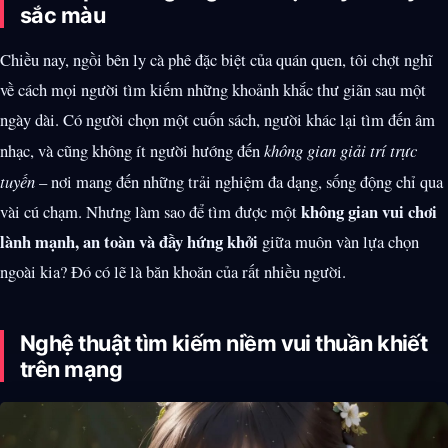
sắc màu
Chiều nay, ngồi bên ly cà phê đặc biệt của quán quen, tôi chợt nghĩ
về cách mọi người tìm kiếm những khoảnh khắc thư giãn sau một
ngày dài. Có người chọn một cuốn sách, người khác lại tìm đến âm
nhạc, và cũng không ít người hướng đến
không gian giải trí trực
tuyến
– nơi mang đến những trải nghiệm đa dạng, sống động chỉ qua
không gian vui chơi
vài cú chạm. Nhưng làm sao để tìm được một
lành mạnh, an toàn và đầy hứng khởi
giữa muôn vàn lựa chọn
ngoài kia? Đó có lẽ là băn khoăn của rất nhiều người.
Nghệ thuật tìm kiếm niềm vui thuần khiết
trên mạng