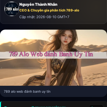
Nguyễn Thành Nhân
CEO & Chuyên gia phân tích 789-alo
Cập nhật:
2026-08-10
GMT+7
789 alo web đánh banh uy tín