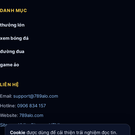
DANH MỤC
thưởng lớn
xem bóng đá
đường đua
game ảo
LIÊN HỆ
Email:
support@789alo.com
Hotline:
0906 834 157
Website:
789alo.com
Sitemap XML
·
Sitemap HTML
Cookie
được dùng để cải thiện trải nghiệm đọc tin.