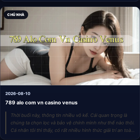
CHỦ NHÀ
2026-08-10
789 alo com vn casino venus
Thời buổi này, thông tin nhiều vô kể. Cái quan trọng là
chúng ta chọn lọc và bảo vệ chính mình như thế nào thôi.
Cá nhân tôi thì thấy, có rất nhiều hình thức giải trí an toàn
và lành mạnh khác mà chúng ta có thể khám phá, vừa vui