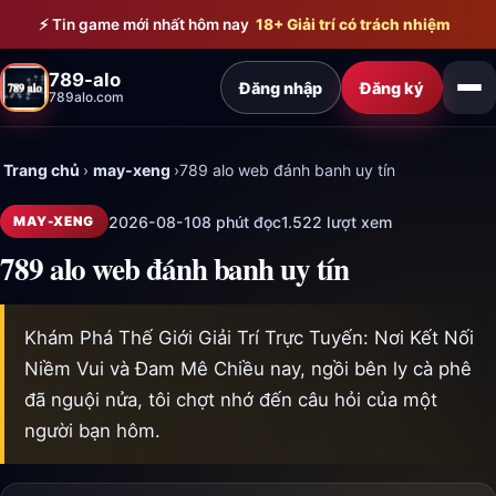
Bỏ qua đến nội dung chính
⚡ Tin game mới nhất hôm nay
18+ Giải trí có trách nhiệm
789-alo
Đăng nhập
Đăng ký
789alo.com
Trang chủ
›
may-xeng
›
789 alo web đánh banh uy tín
2026-08-10
8 phút đọc
1.522 lượt xem
MAY-XENG
789 alo web đánh banh uy tín
Khám Phá Thế Giới Giải Trí Trực Tuyến: Nơi Kết Nối
Niềm Vui và Đam Mê Chiều nay, ngồi bên ly cà phê
đã nguội nửa, tôi chợt nhớ đến câu hỏi của một
người bạn hôm.