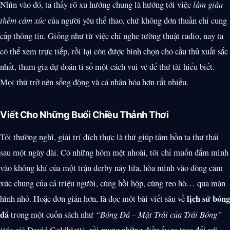
Nhìn vào đó, ta thấy rõ xu hướng chung là hướng tới việc
làm giàu
thêm cảm xúc
của người yêu thể thao, chứ không đơn thuần chỉ cung
cấp thông tin. Giống như từ việc chỉ nghe tường thuật radio, nay ta
có thể xem trực tiếp, rồi lại còn được bình chọn cho cầu thủ xuất sắc
nhất, tham gia dự đoán tỉ số một cách vui vẻ để thử tài hiểu biết.
Mọi thứ trở nên sống động và cá nhân hóa hơn rất nhiều.
Viết Cho Những Buổi Chiều Thảnh Thơi
Tôi thường nghĩ, giải trí đích thực là thứ giúp tâm hồn ta thư thái
sau một ngày dài. Có những hôm mệt nhoài, tôi chỉ muốn đắm mình
vào không khí của một trận derby nảy lửa, hòa mình vào dòng cảm
xúc chung của cả triệu người, cùng hồi hộp, cùng reo hò… qua màn
lịch sử bóng
hình nhỏ. Hoặc đơn giản hơn, là đọc một bài viết sâu về
đá
trong một cuốn sách như
“Bóng Đá – Mặt Trái của Trái Bóng”
(tác giả David Goldblatt), rồi mang những điều ấy ra trao đổi với