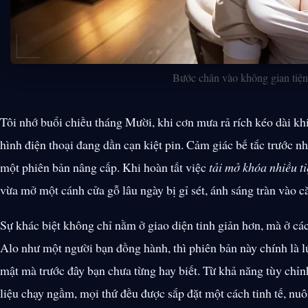
Bước chân vào không gian tiện
Tôi nhớ buổi chiều tháng Mười, khi cơn mưa rả rích kéo dài kh
hình điện thoại đang dần cạn kiệt pin. Cảm giác bế tắc trước n
một phiên bản nâng cấp. Khi hoàn tất việc
tải mở khóa nhiều t
vừa mở một cánh cửa gỗ lâu ngày bị gỉ sét, ánh sáng tràn vào c
Sự khác biệt không chỉ nằm ở giao diện tinh giản hơn, mà ở cá
Alo như một người bạn đồng hành, thì phiên bản này chính là lú
mật mà trước đây bạn chưa từng hay biết. Từ khả năng tùy chỉn
liệu chạy ngầm, mọi thứ đều được sắp đặt một cách tinh tế, nu