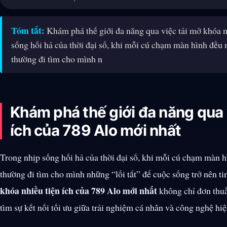
Tóm tắt:
Khám phá thế giới đa năng qua việc tải mở khóa n
sống hối hả của thời đại số, khi mỗi cú chạm màn hình đều m
thường đi tìm cho mình n
Khám phá thế giới đa năng qua 
ích của 789 Alo mới nhất
Trong nhịp sống hối hả của thời đại số, khi mỗi cú chạm màn h
thường đi tìm cho mình những “lối tắt” để cuộc sống trở nên t
khóa nhiều tiện ích của 789 Alo mới nhất
không chỉ đơn thuần
tìm sự kết nối tối ưu giữa trải nghiệm cá nhân và công nghệ hiệ