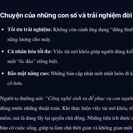
Chuyện của những con số và trải nghiệm đời
Tối ưu trải nghiệm:
Không còn cảnh ứng dụng “đứng hình”
năng lượng cho máy.
Cá nhân hóa tối đa:
Việc tải mở khóa giúp người dùng kiểm
một “ốc đảo” riêng biệt.
Bảo mật nâng cao:
Những bản cập nhật mới nhất luôn đi kè
cố hơn.
Người ta thường nói:
“Công nghệ sinh ra để phục vụ con ngườ
động trước những thuật toán. Khi thực hiện việc tải mở khóa, 
mềm, mà là đang lấy lại quyền chủ động. Những tiện ích được 
bàn cờ cuộc sống, giúp ta làm chủ thời gian và không gian mộ