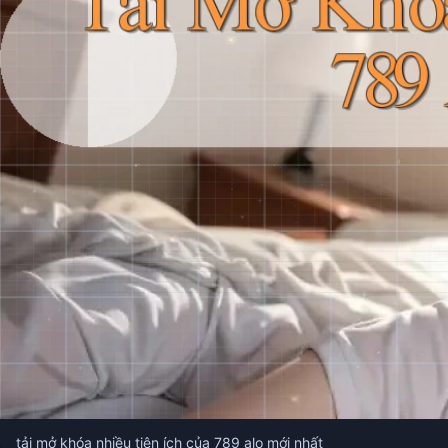
tải mở khóa nhiều tiện ích của 789 alo mới nhất