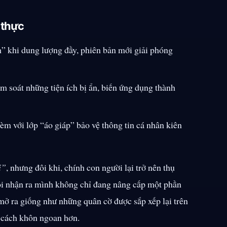
 thực
 khi dung lượng đầy, phiên bản mới giải phóng
 soát những tiện ích bị ẩn, biến ứng dụng thành
m với lớp “áo giáp” bảo vệ thông tin cá nhân kiên
i”
, nhưng đôi khi, chính con người lại trở nên thụ
tôi nhận ra mình không chỉ đang nâng cấp một phần
mở ra giống như những quân cờ được sắp xếp lại trên
t cách khôn ngoan hơn.