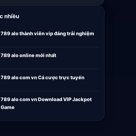
c nhiều
789 alo thành viên vip đáng trải nghiệm
789 alo online mới nhất
789 alo com vn Cá cược trực tuyến
789 alo com vn Download VIP Jackpot
Game