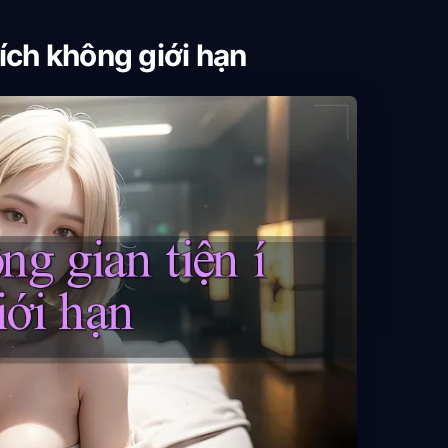
ích không giới hạn